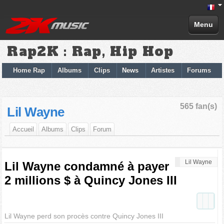
Menu
Rap2K : Rap, Hip Hop
Home Rap
Albums
Clips
News
Artistes
Forums
565 fan(s)
Lil Wayne
Accueil
Albums
Clips
Forum
Lil Wayne
Lil Wayne condamné à payer
2 millions $ à Quincy Jones III
Lil Wayne perd son procès contre Quincy Jones III