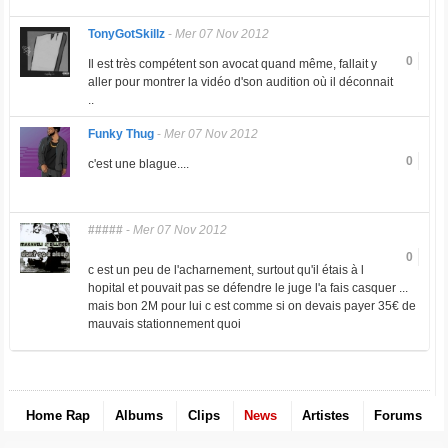
TonyGotSkillz
-
Mer 07 Nov 2012
0
Il est très compétent son avocat quand même, fallait y
aller pour montrer la vidéo d'son audition où il déconnait
..
Funky Thug
-
Mer 07 Nov 2012
0
c'est une blague....
#####
-
Mer 07 Nov 2012
0
c est un peu de l'acharnement, surtout qu'il étais à l
hopital et pouvait pas se défendre le juge l'a fais casquer ...
mais bon 2M pour lui c est comme si on devais payer 35€ de
mauvais stationnement quoi
Home Rap
Albums
Clips
News
Artistes
Forums