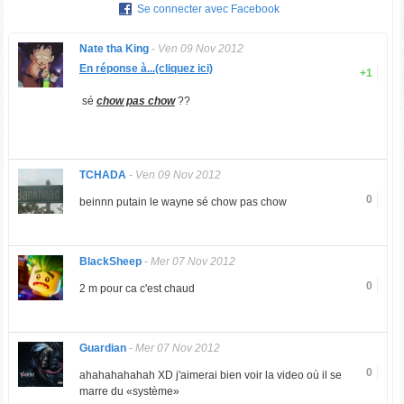
Se connecter avec Facebook
Nate tha King
-
Ven 09 Nov 2012
En réponse à...(cliquez ici)
+1
sé
chow pas chow
??
TCHADA
-
Ven 09 Nov 2012
0
beinnn putain le wayne sé chow pas chow
BlackSheep
-
Mer 07 Nov 2012
0
2 m pour ca c'est chaud
Guardian
-
Mer 07 Nov 2012
0
ahahahahahah XD j'aimerai bien voir la video où il se
marre du «système»