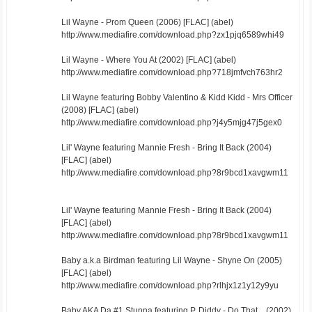
Lil Wayne - Prom Queen (2006) [FLAC] (abel)
http://www.mediafire.com/download.php?zx1pjq6589whi49
Lil Wayne - Where You At (2002) [FLAC] (abel)
http://www.mediafire.com/download.php?718jmfvch763hr2
Lil Wayne featuring Bobby Valentino & Kidd Kidd - Mrs Officer
(2008) [FLAC] (abel)
http://www.mediafire.com/download.php?j4y5mjg47j5gex0
Lil' Wayne featuring Mannie Fresh - Bring It Back (2004)
[FLAC] (abel)
http://www.mediafire.com/download.php?8r9bcd1xavgwm11
Lil' Wayne featuring Mannie Fresh - Bring It Back (2004)
[FLAC] (abel)
http://www.mediafire.com/download.php?8r9bcd1xavgwm11
Baby a.k.a Birdman featuring Lil Wayne - Shyne On (2005)
[FLAC] (abel)
http://www.mediafire.com/download.php?rlhjx1z1y12y9yu
Baby AKA Da #1 Stunna featuring P. Diddy - Do That... (2002)