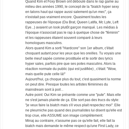
Quand Kim et Foxy Brown ont déboulé dans le rap game au
milieu des années 1990, le concept de la "biatch hyper sexy
en talons haut qui rappe aussi salement qu'un mec", ça
n'existait pas vraiment encore. Quasiment toutes les
rappeuses de l'époque (Da Brat, Queen Latifa, Mc Lyte, Left
Eye...) avaient un look plutôt garçon manqué. Les médias à
l'époque n'associait pas le rap à quelque chose de "féminin"
et les rappeuses étaient souvent comparé à leurs
homologues masculins.
Alors quand Kim a sorti "Hardcore" son 1er album, c'était
choquant autant pour les yeux que les oreilles. Tu voyais une
belle meuf sapée comme prostituée et te sortir des lyrics
hyper sales, parfois pire que ses potes masculins. Alors la
réaction normale du public (qui est justifiée) , c'était: "Wow,
mais quelle pute celle là!"
Aujourd'hui, ça choque plus du tout, c'est quasiment la norme
on peut dire. Presque toutes les artistes féminines du
mainstream sont à poil...
Autre point: Oui Kim se présente comme une "pute". Mais elle
ne s'est jamais plainte de ça. Elle sort pas des trucs du style:
"je veux faire la biatch mais s'il vous plait respectez moi". Elle
ne pleurniche pas quand des journalistes lui disent qu'elle est
trop crue, elle ASSUME son image complètement.
Minaj au contraire, n'assume pas ce qu'elle fait, elle fait la
biatch mais demande le même respect qu'une First Lady, ce