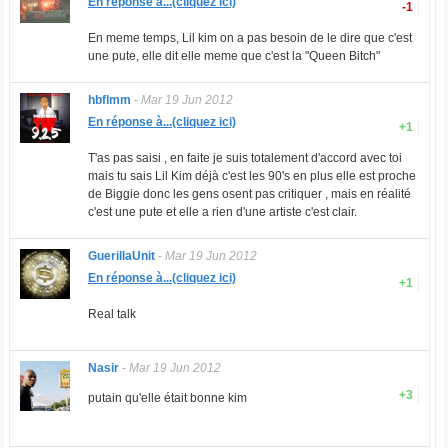
En réponse à...(cliquez ici)
-1
En meme temps, Lil kim on a pas besoin de le dire que c'est
une pute, elle dit elle meme que c'est la "Queen Bitch"
hbflmm
-
Mar 19 Jun 2012
En réponse à...(cliquez ici)
+1
T'as pas saisi , en faite je suis totalement d'accord avec toi
mais tu sais Lil Kim déjà c'est les 90's en plus elle est proche
de Biggie donc les gens osent pas critiquer , mais en réalité
c'est une pute et elle a rien d'une artiste c'est clair.
GuerillaUnit
-
Mar 19 Jun 2012
En réponse à...(cliquez ici)
+1
Real talk
Nasir
-
Mar 19 Jun 2012
+3
putain qu'elle était bonne kim