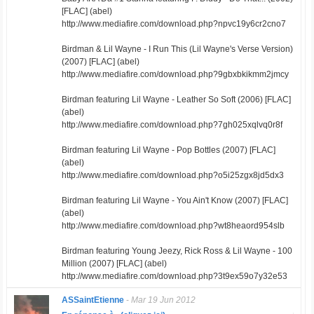
[FLAC] (abel)
http://www.mediafire.com/download.php?npvc19y6cr2cno7
Birdman & Lil Wayne - I Run This (Lil Wayne's Verse Version)
(2007) [FLAC] (abel)
http://www.mediafire.com/download.php?9gbxbkikmm2jmcy
Birdman featuring Lil Wayne - Leather So Soft (2006) [FLAC]
(abel)
http://www.mediafire.com/download.php?7gh025xqlvq0r8f
Birdman featuring Lil Wayne - Pop Bottles (2007) [FLAC]
(abel)
http://www.mediafire.com/download.php?o5i25zgx8jd5dx3
Birdman featuring Lil Wayne - You Ain't Know (2007) [FLAC]
(abel)
http://www.mediafire.com/download.php?wt8heaord954slb
Birdman featuring Young Jeezy, Rick Ross & Lil Wayne - 100
Million (2007) [FLAC] (abel)
http://www.mediafire.com/download.php?3t9ex59o7y32e53
ASSaintEtienne
-
Mar 19 Jun 2012