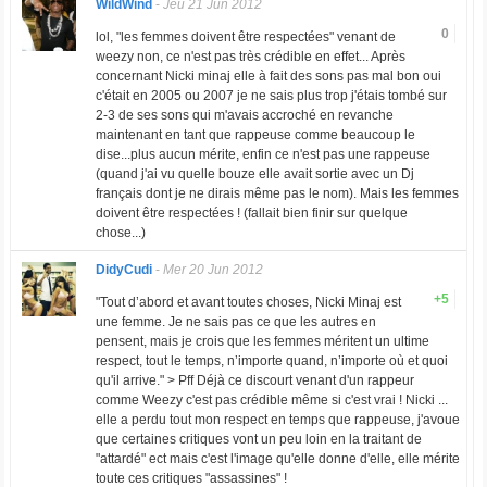
WildWind
-
Jeu 21 Jun 2012
0
lol, "les femmes doivent être respectées" venant de
weezy non, ce n'est pas très crédible en effet... Après
concernant Nicki minaj elle à fait des sons pas mal bon oui
c'était en 2005 ou 2007 je ne sais plus trop j'étais tombé sur
2-3 de ses sons qui m'avais accroché en revanche
maintenant en tant que rappeuse comme beaucoup le
dise...plus aucun mérite, enfin ce n'est pas une rappeuse
(quand j'ai vu quelle bouze elle avait sortie avec un Dj
français dont je ne dirais même pas le nom). Mais les femmes
doivent être respectées ! (fallait bien finir sur quelque
chose...)
DidyCudi
-
Mer 20 Jun 2012
+5
"Tout d’abord et avant toutes choses, Nicki Minaj est
une femme. Je ne sais pas ce que les autres en
pensent, mais je crois que les femmes méritent un ultime
respect, tout le temps, n’importe quand, n’importe où et quoi
qu'il arrive." > Pff Déjà ce discourt venant d'un rappeur
comme Weezy c'est pas crédible même si c'est vrai ! Nicki ...
elle a perdu tout mon respect en temps que rappeuse, j'avoue
que certaines critiques vont un peu loin en la traitant de
"attardé" ect mais c'est l'image qu'elle donne d'elle, elle mérite
toute ces critiques "assassines" !