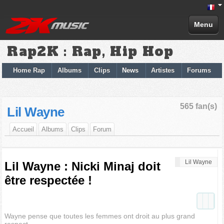
Menu
Rap2K : Rap, Hip Hop
Home Rap
Albums
Clips
News
Artistes
Forums
565 fan(s)
Lil Wayne
Accueil
Albums
Clips
Forum
Lil Wayne
Lil Wayne : Nicki Minaj doit
être respectée !
Wayne pense que toutes les femmes ont droit au plus grand