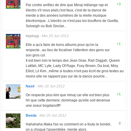
+3
Par contre arrêtez de dire que Minaj mélange rap et
électro s'il vous plait,c'est faux, c'est de la dance de
merde a des années lumières de la réelle musique
électronique...L'electro ce n'est pas les bouffons de Guetta,
Solveigh ou Bob Sinclar...
bigdogg
-
Mer 20 Jun 2012
+1
Elle a qu'a faire de bons albums pour qu'on la
respecte...au lieu de focaliser l'attention des gens sur
son gros cul.
Il est bien loin le temps des Jean Grae, Rah Diggah, Queen
Latifah, MC Lyte, Lady Of Rage, Foxy Brown, Da brat, Misy
Elliot, Lil Kim...même si toutes n'ont pas écrit de gros textes au
moins elle ne rappent pas sur de la dance pourrie...
Nasir
-
Mer 20 Jun 2012
+1
On respecte plus kim que minaj car elle est bien plus
hh que cette derniere; dommage qu'elle soit devenue
une soeur bogdanoff!!
Beeda
-
Mer 20 Jun 2012
0
Hahahaha Maka t'as vu comment on a foutu le bordel,
on a choqué l'assemblée, merde alors.