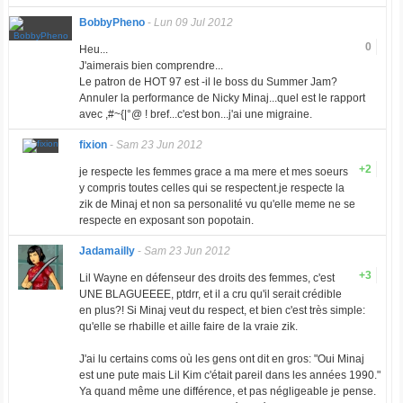
BobbyPheno
-
Lun 09 Jul 2012
0
Heu...
J'aimerais bien comprendre...
Le patron de HOT 97 est -il le boss du Summer Jam?
Annuler la performance de Nicky Minaj...quel est le rapport
avec ,#~{|°@ ! bref...c'est bon...j'ai une migraine.
fixion
-
Sam 23 Jun 2012
+2
je respecte les femmes grace a ma mere et mes soeurs
y compris toutes celles qui se respectent.je respecte la
zik de Minaj et non sa personalité vu qu'elle meme ne se
respecte en exposant son popotain.
Jadamailly
-
Sam 23 Jun 2012
+3
Lil Wayne en défenseur des droits des femmes, c'est
UNE BLAGUEEEE, ptdrr, et il a cru qu'il serait crédible
en plus?! Si Minaj veut du respect, et bien c'est très simple:
qu'elle se rhabille et aille faire de la vraie zik.
J'ai lu certains coms où les gens ont dit en gros: "Oui Minaj
est une pute mais Lil Kim c'était pareil dans les années 1990."
Ya quand même une différence, et pas négligeable je pense.