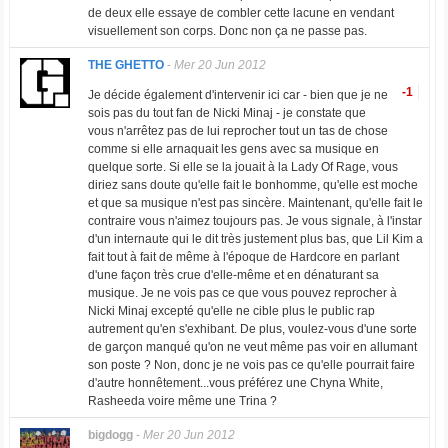
de deux elle essaye de combler cette lacune en vendant
visuellement son corps. Donc non ça ne passe pas.
THE GHETTO
-
Mer 20 Jun 2012
-1
Je décide également d'intervenir ici car - bien que je ne
sois pas du tout fan de Nicki Minaj - je constate que
vous n'arrêtez pas de lui reprocher tout un tas de chose
comme si elle arnaquait les gens avec sa musique en
quelque sorte. Si elle se la jouait à la Lady Of Rage, vous
diriez sans doute qu'elle fait le bonhomme, qu'elle est moche
et que sa musique n'est pas sincère. Maintenant, qu'elle fait le
contraire vous n'aimez toujours pas. Je vous signale, à l'instar
d'un internaute qui le dit très justement plus bas, que Lil Kim a
fait tout à fait de même à l'époque de Hardcore en parlant
d'une façon très crue d'elle-même et en dénaturant sa
musique. Je ne vois pas ce que vous pouvez reprocher à
Nicki Minaj excepté qu'elle ne cible plus le public rap
autrement qu'en s'exhibant. De plus, voulez-vous d'une sorte
de garçon manqué qu'on ne veut même pas voir en allumant
son poste ? Non, donc je ne vois pas ce qu'elle pourrait faire
d'autre honnêtement...vous préférez une Chyna White,
Rasheeda voire même une Trina ?
bigdogg
-
Mer 20 Jun 2012