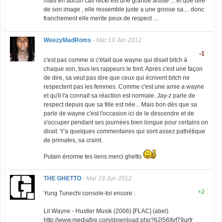
mais en aucun cas Nicki est une grande artiste ... et que dire
de son image , elle ressemble juste a une grosse sa.... donc
franchement elle merite peux de respect ....
WeezyMadRoms
-
Mar 19 Jun 2012
-1
c'est pas comme si c'était que wayne qui disait bitch à
chaque son, tous les rappeurs le font. Après c'est une façon
de dire, sa veut pas dire que ceux qui écrivent bitch ne
respectent pas les femmes. Comme c'est une amie a wayne
et qu'il l'a connait sa réaction est normale. Jay-z parle de
respect depuis que sa fille est née... Mais bon dès que sa
parle de wayne c'est l'occasion ici de le descendre et de
s'occuper pendant ses journées bien longue pour certains on
dirait. Y'a quelques commentaires qui sont assez pathétique
de primates, sa craint.
Putain énorme tes liens merci ghetto
THE GHETTO
-
Mar 19 Jun 2012
+2
Yung Tunechi console-toi encore :
Lil Wayne - Hustler Musik (2006) [FLAC] (abel)
http://www.mediafire.com/download.php?62l56ltvf79urfr