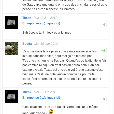
féminin de OUf. Franchement Weezy devrait fermé sa gueule
de Gay, parce que quand on a que des bitch dans ses clips je
pense pas qu'on respecte les femmes.
Thxnk
-
Mar 19 Jun 2012
En réponse à...(cliquez ici)
0
Bah écoute tant mieux pour toi mec
Beeda
-
Mar 19 Jun 2012
+9
L'excuse dans la vie je suis une sainte même si je fais
la pute dans mes clips, pour moi ça ne marche pas.
T'es une bitch ou tu ne l'es pas. Quant t'as de la dignité tu fais
pas comme Minaj. Bon c'est pas du porno hein. Bah par
exemple Alexis Texas est une pute voilà, elle assume c'est
bien mais c'est une pute, aucun homme ne pourra la
considérer autrement, et elle en a rien à foutre d'ailleurs je
pense.
Thxnk
-
Mar 19 Jun 2012
En réponse à...(cliquez ici)
0
C'est exactement ce que j'ai dit ! Serait-on sur la même
longueur d'onde ?!