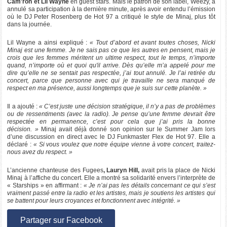
Cam'ron et Lil Wayne
en guest stars. Mais le patron de son label, Weezy, a
annulé sa participation à la dernière minute, après avoir entendu l’émission
où le DJ Peter Rosenberg de Hot 97 a critiqué le style de Minaj, plus tôt
dans la journée.
Lil Wayne a ainsi expliqué :
« Tout d’abord et avant toutes choses, Nicki
Minaj est une femme. Je ne sais pas ce que les autres en pensent, mais je
crois que les femmes méritent un ultime respect, tout le temps, n’importe
quand, n’importe où et quoi qu'il arrive. Dès qu’elle m’a appelé pour me
dire qu’elle ne se sentait pas respectée, j’ai tout annulé. Je l’ai retirée du
concert, parce que personne avec qui je travaille ne sera manqué de
respect en ma présence, aussi longtemps que je suis sur cette planète. »
Il a ajouté :
« C’est juste une décision stratégique, il n’y a pas de problèmes
ou de ressentiments (avec la radio). Je pense qu’une femme devrait être
respectée en permanence, c’est pour cela que j’ai pris la bonne
décision. »
Minaj avait déjà donné son opinion sur le Summer Jam lors
d’une discussion en direct avec le DJ Funkmaster Flex de Hot 97. Elle a
déclaré :
« Si vous voulez que notre équipe vienne à votre concert, traitez-
nous avez du respect. »
L’ancienne chanteuse des Fugees
, Lauryn Hill,
avait pris la place de Nicki
Minaj à l’affiche du concert. Elle a montré sa solidarité envers l’interprète de
« Starships » en affirmant :
« Je n’ai pas les détails concernant ce qui s’est
vraiment passé entre la radio et les artistes, mais je soutiens les artistes qui
se battent pour leurs croyances et fonctionnent avec intégrité. »
Partager sur Facebook