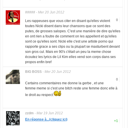
#####
-
Mer 20 Jun 2012
0
Les rappeuses que vous citer en disant qu'elles violent
toutes Nicki disent dans leur chansons que ce sont des
putes, de grosses salopes. C'est une manière de dire qu'elles
en ont rien a foutre de comment on les appellent et qu'elles
sont ce qu'elles sont. Nicki elle c'est une artiste porno qui
rapporte grace a ses clips ou la plupart se masturbent devant
son gros cul. Mais en 90's c'était un peu la meme chose
écoutez les lyrics de Lil Kim elles vend son corps dans ses
propos enfin bref
BlG BOSS
-
Mer 20 Jun 2012
0
Certains commentaires me donne la gerbe , et une
femme meme si c'est une bitch reste une femme donc elle à
le droit au respect.
zzdm
-
Mar 19 Jun 2012
En réponse à...(cliquez ici)
+1