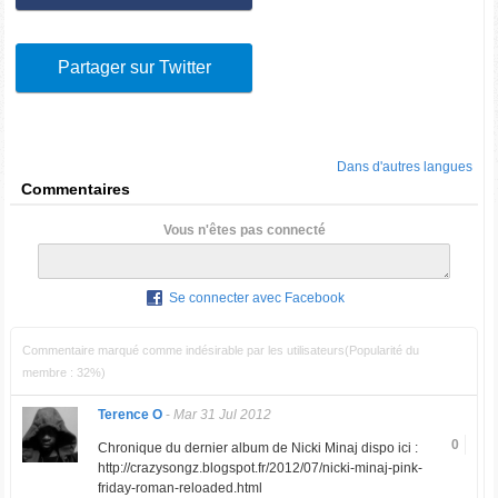
Partager sur Twitter
Dans d'autres langues
Commentaires
Vous n'êtes pas connecté
Se connecter avec Facebook
Commentaire marqué comme indésirable par les utilisateurs(Popularité du
membre : 32%)
Terence O
-
Mar 31 Jul 2012
0
Chronique du dernier album de Nicki Minaj dispo ici :
http://crazysongz.blogspot.fr/2012/07/nicki-minaj-pink-
friday-roman-reloaded.html