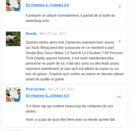
En réponse à...(cliquez ici)
0
Il prépare un album normalement, il parlait de la suite du
www.thug.com.
Beeda
-
Mer 20 Jun 2012
0
Quelles idoles alors mdr, j'aimerais vraiment bien savoir,
qui Nicki Minaj peut elle surpasser en ce moment à part
Soulja Boy, Gucci Mane, Lil Twist & Lil Chuckee ? Ah Procuss,
Trick Daddy, pauvre homme, il est isolé maintenant plus
personne ne parle de lui, il fait des sons ou des feats assez
rarement maintenant, je sais qu'il est atteint du lupus ou un
truc du genre. J'espère qu'il sortira au moins un dernier album
avant de quitter le game
Procussion
-
Mer 20 Jun 2012
En réponse à...(cliquez ici)
+4
'3-4 titres rap qui enterre beaucoup de certaines de vos
idoles.'
Hum, y a pas de quoi être fière avec la merde qu'elle fait.