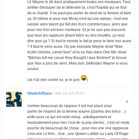
Lil Wayne le dit dans pratiquement toutes ses musiques. Faut
arrêter d'essayer de le défendre la, c'est l'hopital qui se fout
de la charité. Il ne peut pas parler de droit de la femme et faire
ça. Et même si pour moi Minaj n'est qu'une salope, c'est une
salope sans talent qui fait des trucs commerciaux, alors que
pour moi Kim est bien meilleure. Et je ne suis pas d'accord
que tous les rappeurs disent bitch ou des insultes, ça veut
dire quoi ça ? Si tout le monde le fait je peux le faire moi aussi
? Il faut le sens aussi. Ou par exemple Wayne dirait "Man
fuckin bitches, camel toes" et la ou Nas dans One Mic dirait
"
Bitches left me cause they thought I was finished
" je trouve
que Nas a plus de sens. Mais bon, défendez Wayne si vous
voulez.
(Je n'ai rien contre lui, je le jure
)
GfunkAllStars
-
Mar 19 Jun 2012
0
comme beaucoup de rappeur il est mal placé pour
parler de respect de la femme wayne (j'parles des lyrics ...)
enfin pour ce qui est nicki minaj , artistiquement et
musicalement pour moi c'est de la pop electro , c'est un mixte
pourrie de beaucoup de chose , pour moi une vrai rappeuse
c'est une Lil Kim , Eve , une Queen Latifah ou Lady Of Rage