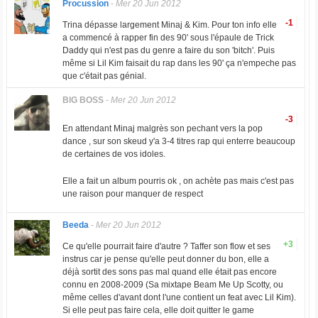
Procussion
-
Mer 20 Jun 2012
-1
Trina dépasse largement Minaj & Kim. Pour ton info elle
a commencé à rapper fin des 90' sous l'épaule de Trick
Daddy qui n'est pas du genre a faire du son 'bitch'. Puis
même si Lil Kim faisait du rap dans les 90' ça n'empeche pas
que c'était pas génial.
BlG BOSS
-
Mer 20 Jun 2012
-3
En attendant Minaj malgrès son pechant vers la pop
dance , sur son skeud y'a 3-4 titres rap qui enterre beaucoup
de certaines de vos idoles.
Elle a fait un album pourris ok , on achète pas mais c'est pas
une raison pour manquer de respect
Beeda
-
Mer 20 Jun 2012
+3
Ce qu'elle pourrait faire d'autre ? Taffer son flow et ses
instrus car je pense qu'elle peut donner du bon, elle a
déjà sortit des sons pas mal quand elle était pas encore
connu en 2008-2009 (Sa mixtape Beam Me Up Scotty, ou
même celles d'avant dont l'une contient un feat avec Lil Kim).
Si elle peut pas faire cela, elle doit quitter le game