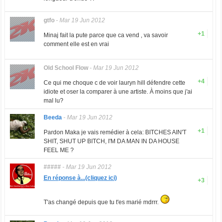
gtfo
-
Mar 19 Jun 2012
+1
Minaj fait la pute parce que ca vend , va savoir
comment elle est en vrai
Old School Flow
-
Mar 19 Jun 2012
+4
Ce qui me choque c de voir lauryn hill défendre cette
idiote et oser la comparer à une artiste. À moins que j'ai
mal lu?
Beeda
-
Mar 19 Jun 2012
+1
Pardon Maka je vais remédier à cela: BITCHES AIN'T
SHIT, SHUT UP BITCH, I'M DA MAN IN DA HOUSE
FEEL ME ?
#####
-
Mar 19 Jun 2012
En réponse à...(cliquez ici)
+3
T'as changé depuis que tu t'es marié mdrrr.