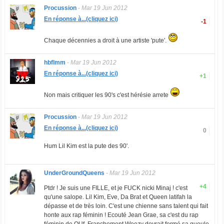
Procussion
-
Mar 19 Jun 2012
En réponse à...(cliquez ici)
-1
Chaque décennies a droit à une artiste 'pute'.
hbflmm
-
Mar 19 Jun 2012
En réponse à...(cliquez ici)
+1
Non mais critiquer les 90's c'est hérésie arrete
Procussion
-
Mar 19 Jun 2012
En réponse à...(cliquez ici)
0
Hum Lil Kim est la pute des 90'.
UnderGroundQueens
-
Mar 19 Jun 2012
+4
Ptdr ! Je suis une FILLE, et je FUCK nicki Minaj ! c'est
qu'une salope. Lil Kim, Eve, Da Brat et Queen latifah la
dépasse et de très loin. C'est une chienne sans talent qui fait
honte aux rap féminin ! Ecouté Jean Grae, sa c'est du rap