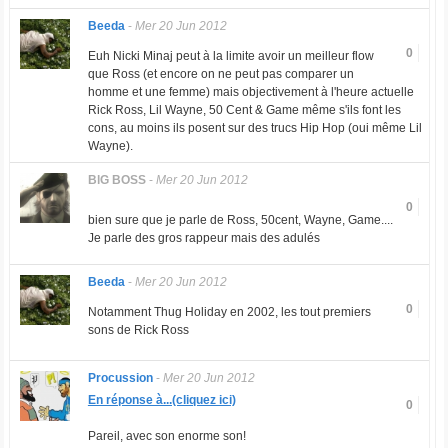
Beeda
-
Mer 20 Jun 2012
0
Euh Nicki Minaj peut à la limite avoir un meilleur flow
que Ross (et encore on ne peut pas comparer un
homme et une femme) mais objectivement à l'heure actuelle
Rick Ross, Lil Wayne, 50 Cent & Game même s'ils font les
cons, au moins ils posent sur des trucs Hip Hop (oui même Lil
Wayne).
BlG BOSS
-
Mer 20 Jun 2012
0
bien sure que je parle de Ross, 50cent, Wayne, Game....
Je parle des gros rappeur mais des adulés
Beeda
-
Mer 20 Jun 2012
0
Notamment Thug Holiday en 2002, les tout premiers
sons de Rick Ross
Procussion
-
Mer 20 Jun 2012
En réponse à...(cliquez ici)
0
Pareil, avec son enorme son!