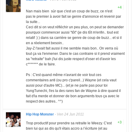
+4
Nan mais bien sùr que c'est un coup de buzz, ce n'est
pas le premier à avoir fait se genre d'annonce et revenir par
la suite...
Ceci dit si on veut réfléchir un peu plus, on peut se demander
pourquoi commencer aussi "tôt" (je dis tôt m'enfin.. tout est
relatif :) ) dans sa carrière se genre de coup de buzz... et si il
en a réelement besoin..
Jay-Z l'avait fait aussi il me semble mais bon.. On verra où
tout ça va l'enmener. Dans le cas contraire si il prend vraiment
sa "retraite" bah j'lui dis juste respect d'oser et d'avoir les
c******* de le faire.
Ps : C'est quand même n'avrant de voir tout ces
commentaires anti (ou pro c'pareil...) Wayne (et cela vaut
aussi pour d'autre MC)... (et je ne parle pas pour toi
YungTunechi, t'es la des rares fan de Wayne à dire quand il
fait d'la merde et donner de bon arguments tous ça avec le
respect des autres.. ^^)
Hip Hop Monster
-
Ven 24 Jun 2011
+3
Trop productif pour prendre sa retraite le Weezy. C'est
bien lui qui as dis qu'il étais accro a l’écriture (et au