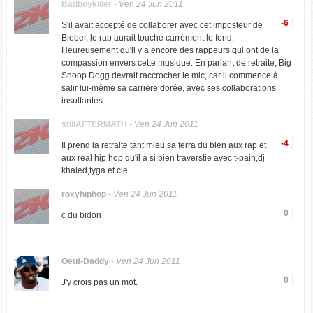
Badboykiller
-
Ven 24 Jun 2011
-6
S'il avait accepté de collaborer avec cet imposteur de
Bieber, le rap aurait touché carrément le fond.
Heureusement qu'il y a encore des rappeurs qui ont de la
compassion envers cette musique. En parlant de retraite, Big
Snoop Dogg devrait raccrocher le mic, car il commence à
salir lui-même sa carrière dorée, avec ses collaborations
insultantes...
stillAFTERMATH
-
Ven 24 Jun 2011
-4
Il prend la retraite tant mieu sa ferra du bien aux rap et
aux real hip hop qu'il a si bien traverstie avec t-pain,dj
khaled,tyga et cie
roxyhiphop
-
Ven 24 Jun 2011
0
c du bidon
Oeuf-Daddy
-
Ven 24 Jun 2011
0
J'y crois pas un mot.