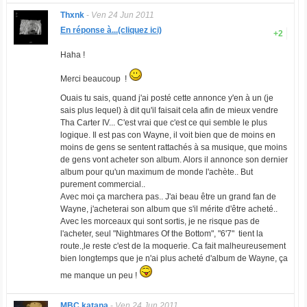
Thxnk
-
Ven 24 Jun 2011
En réponse à...(cliquez ici)
+2
Haha !
Merci beaucoup !
Ouais tu sais, quand j'ai posté cette annonce y'en à un (je
sais plus lequel) à dit qu'il faisait cela afin de mieux vendre
Tha Carter IV... C'est vrai que c'est ce qui semble le plus
logique. Il est pas con Wayne, il voit bien que de moins en
moins de gens se sentent rattachés à sa musique, que moins
de gens vont acheter son album. Alors il annonce son dernier
album pour qu'un maximum de monde l'achète.. But
purement commercial..
Avec moi ça marchera pas.. J'ai beau être un grand fan de
Wayne, j'acheterai son album que s'il mérite d'être acheté..
Avec les morceaux qui sont sortis, je ne risque pas de
l'acheter, seul "Nightmares Of the Bottom", "6'7" tient la
route.,le reste c'est de la moquerie. Ca fait malheureusement
bien longtemps que je n'ai plus acheté d'album de Wayne, ça
me manque un peu !
MBC katana
-
Ven 24 Jun 2011