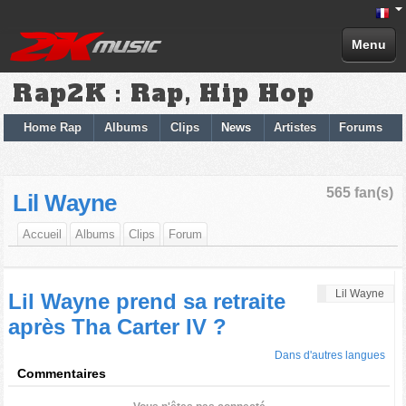
Menu
Rap2K : Rap, Hip Hop
Home Rap
Albums
Clips
News
Artistes
Forums
565 fan(s)
Lil Wayne
Accueil
Albums
Clips
Forum
Lil Wayne
Lil Wayne prend sa retraite
après Tha Carter IV ?
Dans d'autres langues
Commentaires