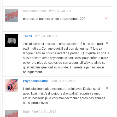
mouloudachour
-
Ven 24 Jun 2011
-7
producteur numero un de bouze depuis 200.
Thxnk
-
Ven 24 Jun 2011
0
J'ai fait un post dessus et on s'est acharné à me dire qu'il
était inutile... Comme quoi, il est bon de tourner 7 fois sa
langue dans sa bouche avant de parler... Quoiqu'ile en soit je
suis d'accord avec psychedelicJunk, c'est pour créer le buzz
et vendre plus de copies de son album. Lil Wayne aime ce
qu'il fait plus que tout au monde. Il n'arrêtera jamais aussi
brusquement...
PsychedelicJunk
-
Ven 24 Jun 2011
0
Il doit plusieurs albums encore, celui avec Drake, celui
avec Tpain (si c'est toujours d'actualité), et puis ce mec
est un bosseur, je le vois mal décrocher après des années
aussi productives.
Emil
-
Ven 24 Jun 2011