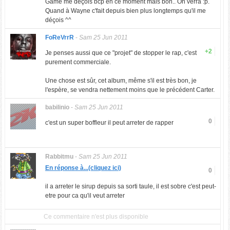
Game me déçois bcp en ce moment mais bon.. On verra :p.
Quand à Wayne c'fait depuis bien plus longtemps qu'il me
déçois ^^
FoReVrrR
-
Sam 25 Jun 2011
+2
Je penses aussi que ce "projet" de stopper le rap, c'est
purement commerciale.
Une chose est sûr, cet album, même s'il est très bon, je
l'espère, se vendra nettement moins que le précédent Carter.
babilinio
-
Sam 25 Jun 2011
0
c'est un super boffleur il peut arreter de rapper
Rabbitmu
-
Sam 25 Jun 2011
En réponse à...(cliquez ici)
0
il a arreter le sirup depuis sa sorti taule, il est sobre c'est peut-
etre pour ca qu'il veut arreter
Ce commentaire n'est plus disponible