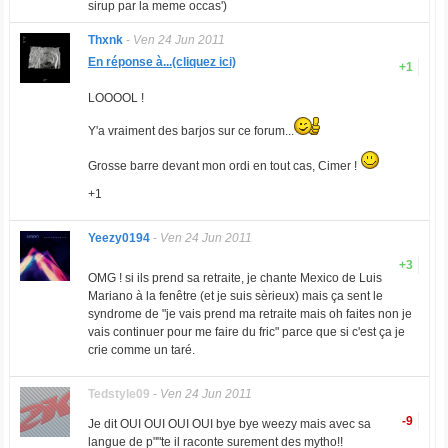
sirup par la meme occas')
Thxnk
-
Ven 24 Jun 2011
En réponse à...(cliquez ici)
+1
LOOOOL !
Y'a vraiment des barjos sur ce forum...
Grosse barre devant mon ordi en tout cas, Cimer !
+1
Yeezy0194
-
Ven 24 Jun 2011
+3
OMG ! si ils prend sa retraite, je chante Mexico de Luis
Mariano à la fenêtre (et je suis sèrieux) mais ça sent le
syndrome de "je vais prend ma retraite mais oh faites non je
vais continuer pour me faire du fric" parce que si c'est ça je
crie comme un taré.
Tedstyle09
-
Ven 24 Jun 2011
-9
Je dit OUI OUI OUI OUI bye bye weezy mais avec sa
langue de p""te il raconte surement des mytho!!