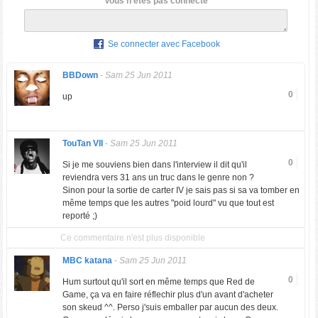
Vous n'êtes pas connecté
Se connecter avec Facebook
BBDown
-
Sam 25 Jun 2011
0
up
TouTan VII
-
Sam 25 Jun 2011
0
Si je me souviens bien dans l'interview il dit qu'il
reviendra vers 31 ans un truc dans le genre non ?
Sinon pour la sortie de carter IV je sais pas si sa va tomber en
même temps que les autres "poid lourd" vu que tout est
reporté ;)
Ce commentaire n'est plus disponible
MBC katana
-
Sam 25 Jun 2011
0
Hum surtout qu'il sort en même temps que Red de
Game, ça va en faire réflechir plus d'un avant d'acheter
son skeud ^^. Perso j'suis emballer par aucun des deux.