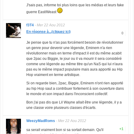
J'sais pas, informe toi plus loins que les médias et leurs fake
guerre East/Weast
f3T4
-
Mer 22 Aou 2012
En réponse à...(cliquez ici)
0
Je pense que tu n'as pas forcément besoin de révolutionner
un genre pour devenir une légende, Eminem n'a rien
révolutionner mais en terme d'impact il est du même acabit
que 2pac ou Biggie, le jour ou il va mourir il sera considéré
comme une légende au même titre qu'un NaS qui lui n'aura
pas eu le même impact populaire mais aura apporté au Hip
Hop vraiment en terme artistique.
Si on regarde bien, 2pac, Biggie, Eminem n'ont rien apporté
au hip Hop saut a contribuer fortement à son ouverture dans
le monde et son impact dans l'inconscient collectif.
Bon j'ai pas dis que Lil Wayne allait être une légende, il y a
une classe voire plusieurs classes d'écarts.
WeezyMadRoms
-
Mer 22 Aou 2012
+1
sa serait vraiment bon si sa sortait demain. Qu'il