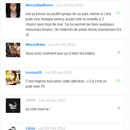
WeezyMadRoms
-
Lun 20 Aou 2012
+1
moi je trouve sa plutôt sympa de sa part, même si c'est
juste une mixtape weezy aurait volé la vedette a 2
chainz sans trop de mal. Sa lui permet de faire quelques
retouches finales. On t'attends de pieds ferme maintenant D4
:D
WeezyBabe
-
Lun 20 Aou 2012
0
Vous avez vraiment que ça à faire les haterz
iceman26
-
Lun 20 Aou 2012
+1
C'est mignon tout plein cette attention ;-) Ca c'est un
pote hein !!!!
#####
-
Lun 20 Aou 2012
0
ça vole haut la !
Jukaz
-
Lun 20 Aou 2012