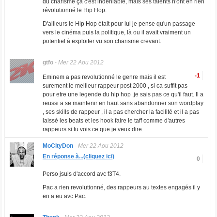
du charisme ça c'est indéniable, mais ses talents n'ont en rien
révolutionné le Hip Hop.
D'ailleurs le Hip Hop était pour lui je pense qu'un passage
vers le cinéma puis la politique, là ou il avait vraiment un
potentiel à exploiter vu son charisme crevant.
gtfo
-
Mer 22 Aou 2012
-1
Eminem a pas revolutionné le genre mais il est
surement le meilleur rappeur post 2000 , si ca suffit pas
pour etre une legende du hip hop ,je sais pas ce qu'il faut. Il a
reussi a se maintenir en haut sans abandonner son wordplay
, ses skills de rappeur , il a pas chercher la facilité et il a pas
laissé les beats et les hook faire le taff comme d'autres
rappeurs si tu vois ce que je veux dire.
MoCityDon
-
Mer 22 Aou 2012
En réponse à...(cliquez ici)
0
Perso jsuis d'accord avc f3T4.
Pac a rien revolutionné, des rappeurs au textes engagés il y
en a eu avc Pac.