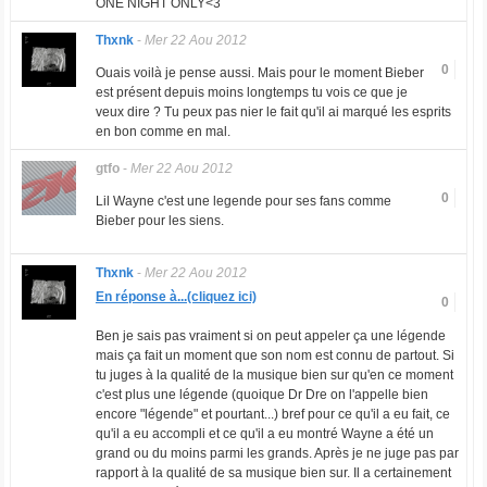
ONE NIGHT ONLY<3
Thxnk
-
Mer 22 Aou 2012
0
Ouais voilà je pense aussi. Mais pour le moment Bieber
est présent depuis moins longtemps tu vois ce que je
veux dire ? Tu peux pas nier le fait qu'il ai marqué les esprits
en bon comme en mal.
gtfo
-
Mer 22 Aou 2012
0
Lil Wayne c'est une legende pour ses fans comme
Bieber pour les siens.
Thxnk
-
Mer 22 Aou 2012
En réponse à...(cliquez ici)
0
Ben je sais pas vraiment si on peut appeler ça une légende
mais ça fait un moment que son nom est connu de partout. Si
tu juges à la qualité de la musique bien sur qu'en ce moment
c'est plus une légende (quoique Dr Dre on l'appelle bien
encore "légende" et pourtant...) bref pour ce qu'il a eu fait, ce
qu'il a eu accompli et ce qu'il a eu montré Wayne a été un
grand ou du moins parmi les grands. Après je ne juge pas par
rapport à la qualité de sa musique bien sur. Il a certainement