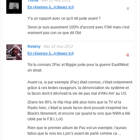
Thxnk
-
Mer 22 Aou 2012
En réponse à...(cliquez ici)
0
Y'a un rapport avec ce qu'il dit juste avant ?
Sinon je suis quasiment 100% d'accord avec F3t4 mais c'est
vraiment pas con ce que dit Old.
Rebirty
-
Mer 22 Aou 2012
En réponse à...(cliquez ici)
-1
Toi tu connais 2Pac et Biggie juste pour la guerre East/West
on dirait.
Avant ca, si par exemple (Pac) était connus, c'était notamment
grâce à ces textes ravageurs, la dénonciation du système et
la facon dont il décrivait la vie de pas mal d'Afro Am' au US.
(Dans les 90's, le Hip Hop allé plus loins que la TV et la
Radio hein, c'était la seule facon dont pouvait s'exprimé les
Black's librement, et encore car quand tu vois que NWA a été
ciblé par le F.B.I, Lol)
Rien que le premier album de Pac est un exemple, l'aurais
fallus que tu vois les Lyric's avant de parlé comme ca ...