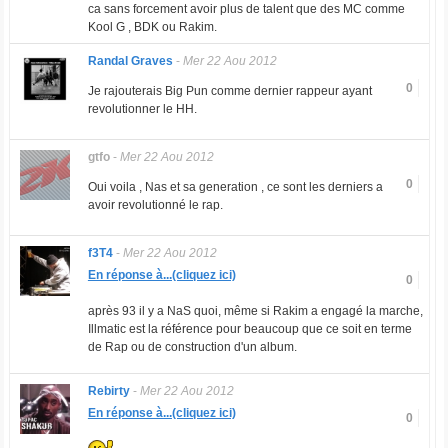
ca sans forcement avoir plus de talent que des MC comme
Kool G , BDK ou Rakim.
Randal Graves
-
Mer 22 Aou 2012
0
Je rajouterais Big Pun comme dernier rappeur ayant
revolutionner le HH.
gtfo
-
Mer 22 Aou 2012
0
Oui voila , Nas et sa generation , ce sont les derniers a
avoir revolutionné le rap.
f3T4
-
Mer 22 Aou 2012
En réponse à...(cliquez ici)
0
après 93 il y a NaS quoi, même si Rakim a engagé la marche,
Illmatic est la référence pour beaucoup que ce soit en terme
de Rap ou de construction d'un album.
Rebirty
-
Mer 22 Aou 2012
En réponse à...(cliquez ici)
0