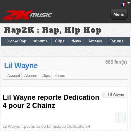
Menu
Rap2K : Rap, Hip Hop
Home Rap
Albums
Clips
News
Artistes
Forums
565 fan(s)
Lil Wayne
Accueil
Albums
Clips
Forum
Lil Wayne
Lil Wayne reporte Dedication
4 pour 2 Chainz
Lil Wayne : pochette de la mixtape Dedication 4