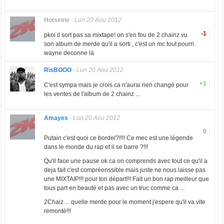
Hotseine
-
Lun 20 Aou 2012
-1
pkoi il sort pas sa mixtape! on s'en fou de 2 chainz vu
son album de merde qu'il a sorti , c'est un mc tout pourri.
wayne deconne là
RisBOOO
-
Lun 20 Aou 2012
+1
C'est sympa mais je crois ca n'aurai rien changé pour
les ventes de l'album de 2 chainz ...
Amayes
-
Lun 20 Aou 2012
0
Putain c'est quoi ce bordel?!!!! Ce mec est une légende
dans le monde du rap et il se barre ?!!!
Qu'il face une pause ok ca on comprends avec tout ce qu'il a
deja fait c'est compréenssible mais juste ne nous laisse pas
une MIXTAIP!!! pour ton départ!!! Fait un bon rap meilleur que
tous part en beauté et pas avec un truc comme ca ...
2Chaiz ... quelle merde pour le moment j'espere qu'il va vite
remonté!!!