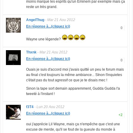
moins marqué les esprits qu'un Eminem par exemple mais ça
reste un très grand.
AngelThug
-
Mar 21 Aou 2012
En réponse à...(cliquez ici)
0
Wayne une légende?
Thxnk
-
Mar 21 Aou 2012
En réponse à...(cliquez ici)
0
Ouais je suis d'accord moi j'avais quitté un peu le forum mais
au final c'est toujours la même ambiance... SInon t'inquietes
c'était pas du tout agressif ce que je te disais mec !
Sinon la tape sort demain apparemment, Gudda Gudda l'a
tweeté à l'instant !
f3T4
-
Lun 20 Aou 2012
En réponse à...(cliquez ici)
+2
oui j'apprécie Lil Wayne, mais ça n'empêche que c'est une
excuse de merde, qu'il se fout de la gueule du monde à