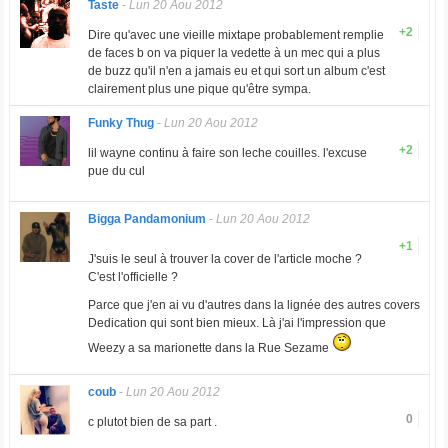
Taste
-
Lun 20 Aou 2012
+2
Dire qu'avec une vieille mixtape probablement remplie
de faces b on va piquer la vedette à un mec qui a plus
de buzz qu'il n'en a jamais eu et qui sort un album c'est
clairement plus une pique qu'être sympa.
Funky Thug
-
Lun 20 Aou 2012
+2
lil wayne continu à faire son leche couilles. l'excuse
pue du cul
Bigga Pandamonium
-
Lun 20 Aou 2012
+1
J'suis le seul à trouver la cover de l'article moche ?
C'est l'officielle ?
Parce que j'en ai vu d'autres dans la lignée des autres covers
Dedication qui sont bien mieux. Là j'ai l'impression que
Weezy a sa marionette dans la Rue Sezame
coub
-
Lun 20 Aou 2012
0
c plutot bien de sa part .