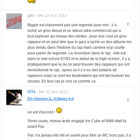
gtfo
-
Mer 22 Aou 2012
0
Biggie est clairement pas une legende pour moi , il a
laché un gros skeud et un skeud ultra commercial qui a
tout exploser au niveau des ventes , pour moi c'est un gros
rappeur et on peut dire que le gars a laché un des albums les
plus vendu dans l'histoire du rap mais carriere trop courte
pour parler de legende. La revolution dans le rap , elle est
dans le mid-school 87/93 et le debut de la high-school , il y a
pratiquement que la ou on peut trouver des rappeurs qui ont
revolutionné le rap , apres ca il y a eu des putains de
rappeurs mais ce sont les beatmakers qui ont fait evoluer les
choses. En tout cas je vois ca comme ca.
f3T4
-
Mer 22 Aou 2012
En réponse à...(cliquez ici)
0
on est d'accord !
Sinon ouais, niveau texte engagé Ice Cube et NWA était là
avant Pac.
Pac n'a jamais été mit en avant pour être un MC hors pair, il a