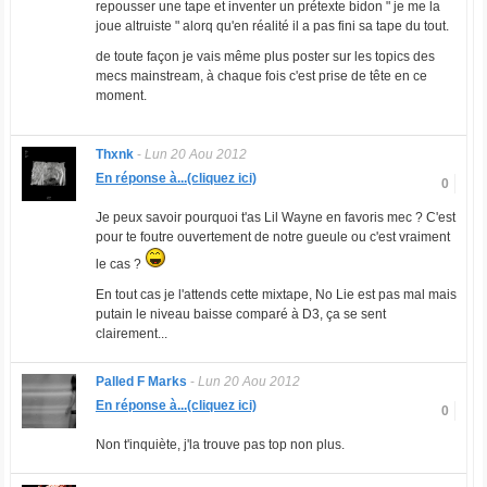
repousser une tape et inventer un prétexte bidon " je me la
joue altruiste " alorq qu'en réalité il a pas fini sa tape du tout.
de toute façon je vais même plus poster sur les topics des
mecs mainstream, à chaque fois c'est prise de tête en ce
moment.
Thxnk
-
Lun 20 Aou 2012
En réponse à...(cliquez ici)
0
Je peux savoir pourquoi t'as Lil Wayne en favoris mec ? C'est
pour te foutre ouvertement de notre gueule ou c'est vraiment
le cas ?
En tout cas je l'attends cette mixtape, No Lie est pas mal mais
putain le niveau baisse comparé à D3, ça se sent
clairement...
Palled F Marks
-
Lun 20 Aou 2012
En réponse à...(cliquez ici)
0
Non t'inquiète, j'la trouve pas top non plus.