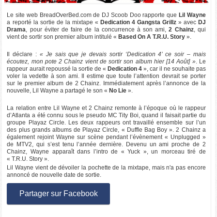
Le site web BreadOverBed.com de DJ Scoob Doo rapporte que
Lil Wayne
a reporté la sortie de la mixtape «
Dedication 4 Gangsta Grillz
» avec
DJ
Drama
, pour éviter de faire de la concurrence à son ami,
2 Chainz
, qui
vient de sortir son premier album intitulé «
Based On A T.R.U. Story
».
Il déclare :
« Je sais que je devais sortir ‘Dedication 4’ ce soir – mais
écoutez, mon pote 2 Chainz vient de sortir son album hier [14 Août] »
. Le
rappeur aurait repoussé la sortie de «
Dedication 4
», car il ne souhaite pas
voler la vedette à son ami. Il estime que toute l’attention devrait se porter
sur le premier album de 2 Chainz. Immédiatement après l’annonce de la
nouvelle, Lil Wayne a partagé le son «
No Lie
».
La relation entre Lil Wayne et 2 Chainz remonte à l’époque où le rappeur
d’Atlanta a été connu sous le pseudo MC Tity Boi, quand il faisait partie du
groupe Playaz Circle. Les deux rappeurs ont travaillé ensemble sur l’un
des plus grands albums de Playaz Circle, « Duffle Bag Boy ». 2 Chainz a
également rejoint Wayne sur scène pendant l’évènement « Unplugged »
de MTV2, qui s’est tenu l’année dernière. Devenu un ami proche de 2
Chainz, Wayne apparaît dans l’intro de « Yuck », un morceau tiré de
« T.R.U. Story ».
Lil Wayne vient de dévoiler la pochette de la mixtape, mais n'a pas encore
annoncé de nouvelle date de sortie.
Partager sur Facebook