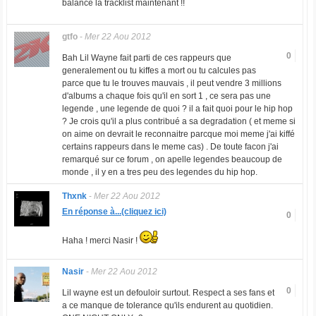
balance la tracklist maintenant !!
gtfo
-
Mer 22 Aou 2012
0
Bah Lil Wayne fait parti de ces rappeurs que
generalement ou tu kiffes a mort ou tu calcules pas
parce que tu le trouves mauvais , il peut vendre 3 millions
d'albums a chaque fois qu'il en sort 1 , ce sera pas une
legende , une legende de quoi ? il a fait quoi pour le hip hop
? Je crois qu'il a plus contribué a sa degradation ( et meme si
on aime on devrait le reconnaitre parcque moi meme j'ai kiffé
certains rappeurs dans le meme cas) . De toute facon j'ai
remarqué sur ce forum , on apelle legendes beaucoup de
monde , il y en a tres peu des legendes du hip hop.
Thxnk
-
Mer 22 Aou 2012
En réponse à...(cliquez ici)
0
Haha ! merci Nasir !
Nasir
-
Mer 22 Aou 2012
0
Lil wayne est un defouloir surtout. Respect a ses fans et
a ce manque de tolerance qu'ils endurent au quotidien.