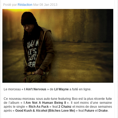
Posté par
Rédaction
Mar 08 Jan 2013
Le morceau «
I Ain’t Nervous
» de
Lil Wayne
a fuité en ligne.
Ce nouveau morceau sous auto-tune featuring Boo est la plus récente fuite
de l’album «
I Am Not A Human Being II
». Il sort moins d’une semaine
après le single «
Rich As Fuck
» feat
2 Chainz
et moins de deux semaines
après «
Good Kush & Alcohol (Bitches Love Me)
» feat
Future
et
Drake
.