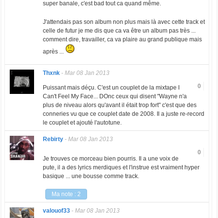
super banale, c'est bad tout ca quand même.
J'attendais pas son album non plus mais là avec cette track et
celle de futur je me dis que ca va être un album pas très ...
comment dire, travailler, ca va plaire au grand publique mais
après ...
Thxnk
-
Mar 08 Jan 2013
0
Puissant mais déçu. C'est un couplet de la mixtape I
Can't Feel My Face... DOnc ceux qui disent "Wayne n'a
plus de niveau alors qu'avant il était trop fort" c'est que des
conneries vu que ce couplet date de 2008. Il a juste re-record
le couplet et ajouté l'autotune.
Rebirty
-
Mar 08 Jan 2013
0
Je trouves ce morceau bien pourris. Il a une voix de
pute, il a des lyrics merdiques et l'instrue est vraiment hyper
basique ... une bousse comme track.
Ma note : 2
valouof33
-
Mar 08 Jan 2013