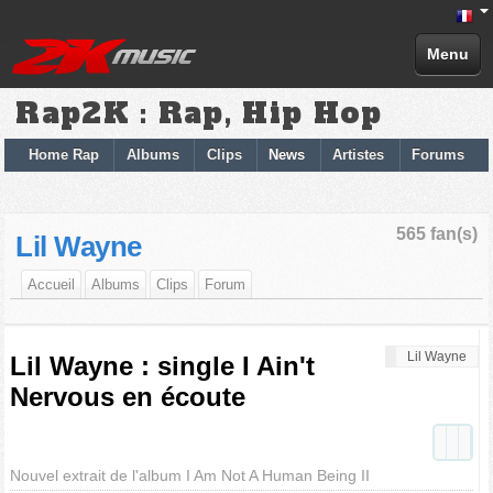
Menu
Rap2K : Rap, Hip Hop
Home Rap
Albums
Clips
News
Artistes
Forums
565 fan(s)
Lil Wayne
Accueil
Albums
Clips
Forum
Lil Wayne
Lil Wayne : single I Ain't
Nervous en écoute
Nouvel extrait de l'album I Am Not A Human Being II