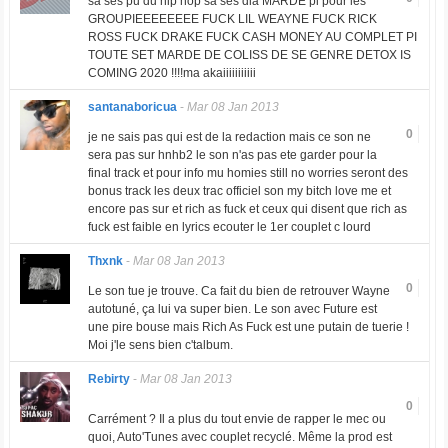
sa ses pu du hip hop sa ses dla MARDE pi pour les
GROUPIEEEEEEEE FUCK LIL WEAYNE FUCK RICK
ROSS FUCK DRAKE FUCK CASH MONEY AU COMPLET PI
TOUTE SET MARDE DE COLISS DE SE GENRE DETOX IS
COMING 2020 !!!!ma akaiiiiiiiiiii
santanaboricua
-
Mar 08 Jan 2013
0
je ne sais pas qui est de la redaction mais ce son ne
sera pas sur hnhb2 le son n'as pas ete garder pour la
final track et pour info mu homies still no worries seront des
bonus track les deux trac officiel son my bitch love me et
encore pas sur et rich as fuck et ceux qui disent que rich as
fuck est faible en lyrics ecouter le 1er couplet c lourd
Thxnk
-
Mar 08 Jan 2013
0
Le son tue je trouve. Ca fait du bien de retrouver Wayne
autotuné, ça lui va super bien. Le son avec Future est
une pire bouse mais Rich As Fuck est une putain de tuerie !
Moi j'le sens bien c'talbum.
Rebirty
-
Mar 08 Jan 2013
0
Carrément ? Il a plus du tout envie de rapper le mec ou
quoi, Auto'Tunes avec couplet recyclé. Même la prod est