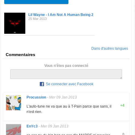
Lil Wayne - I Am Not A Human Being 2
25 Mar 2013
Dans d'autres langues
Commentaires
Vous n'êtes pas connecté
Se connecter avec Facebook
Procussion
-
Mer 09 Jan 2013
+4
L'auto-tune ne va que au à T-Pain parce que sans, il
n'est rien.
EnYc3
-
Mer 09 Jan 2013
0