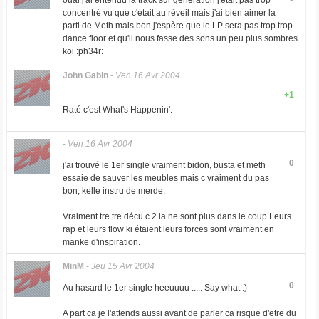
ouai j'ai entendu la track sur génération j'était pas trop
concentré vu que c'était au réveil mais j'ai bien aimer la
parti de Meth mais bon j'espère que le LP sera pas trop trop
dance floor et qu'il nous fasse des sons un peu plus sombres
koi :ph34r:
John Gabin
-
Ven 16 Avr 2004
+1
Raté c'est What's Happenin'.
-
Ven 16 Avr 2004
0
j'ai trouvé le 1er single vraiment bidon, busta et meth
essaie de sauver les meubles mais c vraiment du pas
bon, kelle instru de merde.
Vraiment tre tre décu c 2 la ne sont plus dans le coup.Leurs
rap et leurs flow ki étaient leurs forces sont vraiment en
manke d'inspiration.
MinM
-
Jeu 15 Avr 2004
0
Au hasard le 1er single heeuuuu ..... Say what :)
A part ca je l'attends aussi avant de parler ca risque d'etre du