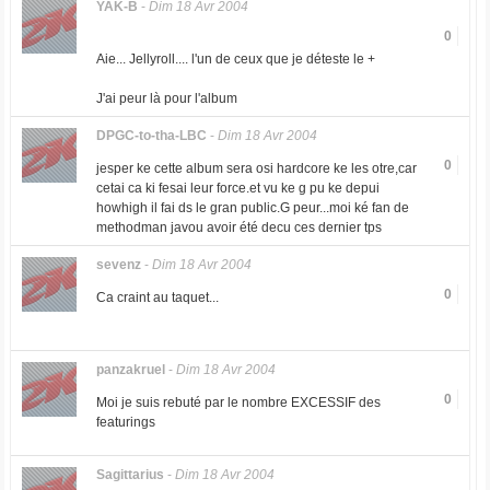
YAK-B
-
Dim 18 Avr 2004
0
Aie... Jellyroll.... l'un de ceux que je déteste le +
J'ai peur là pour l'album
DPGC-to-tha-LBC
-
Dim 18 Avr 2004
0
jesper ke cette album sera osi hardcore ke les otre,car
cetai ca ki fesai leur force.et vu ke g pu ke depui
howhigh il fai ds le gran public.G peur...moi ké fan de
methodman javou avoir été decu ces dernier tps
sevenz
-
Dim 18 Avr 2004
0
Ca craint au taquet...
panzakruel
-
Dim 18 Avr 2004
0
Moi je suis rebuté par le nombre EXCESSIF des
featurings
Sagittarius
-
Dim 18 Avr 2004