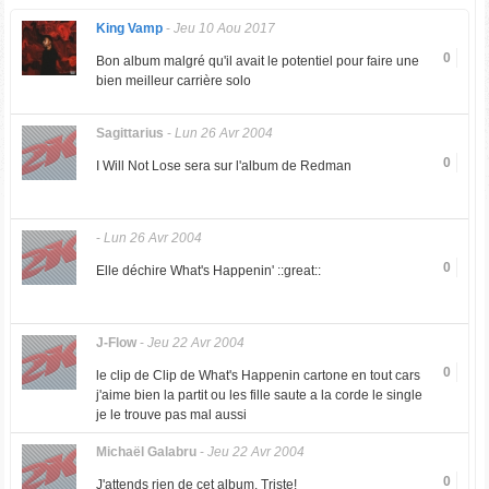
King Vamp
-
Jeu 10 Aou 2017
0
Bon album malgré qu'il avait le potentiel pour faire une
bien meilleur carrière solo
Sagittarius
-
Lun 26 Avr 2004
0
I Will Not Lose sera sur l'album de Redman
-
Lun 26 Avr 2004
0
Elle déchire What's Happenin' ::great::
J-Flow
-
Jeu 22 Avr 2004
0
le clip de Clip de What's Happenin cartone en tout cars
j'aime bien la partit ou les fille saute a la corde le single
je le trouve pas mal aussi
Michaël Galabru
-
Jeu 22 Avr 2004
0
J'attends rien de cet album. Triste!