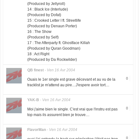
(Produced by Jellyroll)
14 : Black Ice (Interlude)
(Produced by Dofat)
15 : Crooked Letter I ft. Streetlife
(Produced by Denaun Porter)
16 : The Show
(Produced by Self)
17 : The Afterparty ft. Ghostface Killah
(Produced by Quran Goodman)
18 : Act Right
(Produced by Da Rockwilder)
QB finest
-
Ven 16 Avr 2004
0
Ouais le 1er single est grave décevant et au vu de la
tracklist je m'attend au pire....J'espere avoir tort....
YAK-B
-
Ven 16 Avr 2004
0
Moi j'aime bien le single. C'est vrai que l'instru est pas
top mais ils assurent bien je trouve....
FlavorMan
-
Ven 16 Avr 2004
0