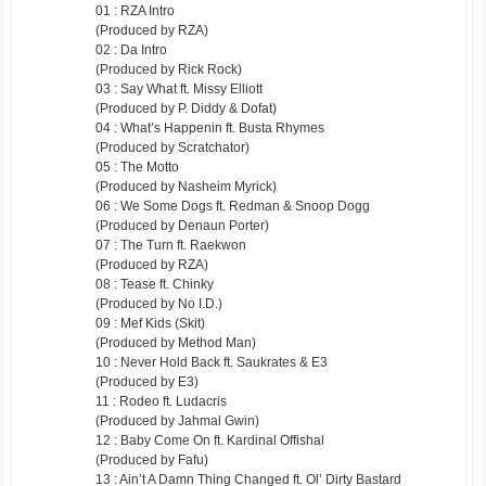
01 : RZA Intro
(Produced by RZA)
02 : Da Intro
(Produced by Rick Rock)
03 : Say What ft. Missy Elliott
(Produced by P. Diddy & Dofat)
04 : What’s Happenin ft. Busta Rhymes
(Produced by Scratchator)
05 : The Motto
(Produced by Nasheim Myrick)
06 : We Some Dogs ft. Redman & Snoop Dogg
(Produced by Denaun Porter)
07 : The Turn ft. Raekwon
(Produced by RZA)
08 : Tease ft. Chinky
(Produced by No I.D.)
09 : Mef Kids (Skit)
(Produced by Method Man)
10 : Never Hold Back ft. Saukrates & E3
(Produced by E3)
11 : Rodeo ft. Ludacris
(Produced by Jahmal Gwin)
12 : Baby Come On ft. Kardinal Offishal
(Produced by Fafu)
13 : Ain’t A Damn Thing Changed ft. Ol’ Dirty Bastard