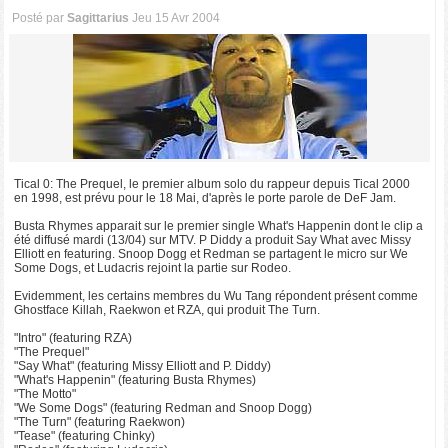
Posté par
Sagittarius
Jeu 15 Avr 2004
Tical 0: The Prequel, le premier album solo du rappeur depuis Tical 2000
en 1998, est prévu pour le 18 Mai, d'après le porte parole de DeF Jam.
Busta Rhymes apparait sur le premier single What's Happenin dont le clip a
été diffusé mardi (13/04) sur MTV. P Diddy a produit Say What avec Missy
Elliott en featuring. Snoop Dogg et Redman se partagent le micro sur We
Some Dogs, et Ludacris rejoint la partie sur Rodeo.
Evidemment, les certains membres du Wu Tang répondent présent comme
Ghostface Killah, Raekwon et RZA, qui produit The Turn.
"Intro" (featuring RZA)
"The Prequel"
"Say What" (featuring Missy Elliott and P. Diddy)
"What's Happenin" (featuring Busta Rhymes)
"The Motto"
"We Some Dogs" (featuring Redman and Snoop Dogg)
"The Turn" (featuring Raekwon)
"Tease" (featuring Chinky)