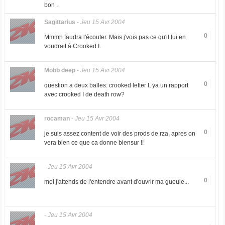
bon .
Sagittarius
-
Jeu 15 Avr 2004
0
Mmmh faudra l'écouter. Mais j'vois pas ce qu'il lui en
voudrait à Crooked I.
Mobb deep
-
Jeu 15 Avr 2004
0
question a deux balles: crooked letter I, ya un rapport
avec crooked I de death row?
rocaman
-
Jeu 15 Avr 2004
0
je suis assez content de voir des prods de rza, apres on
vera bien ce que ca donne biensur !!
-
Jeu 15 Avr 2004
0
moi j'attends de l'entendre avant d'ouvrir ma gueule...
-
Jeu 15 Avr 2004