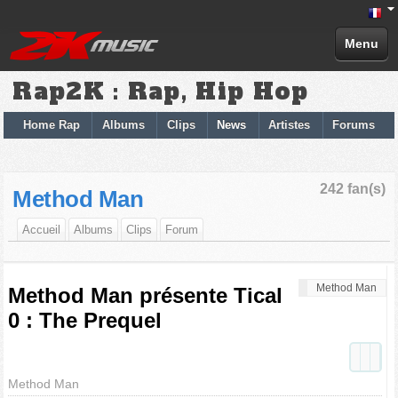
Menu
Rap2K : Rap, Hip Hop
Home Rap
Albums
Clips
News
Artistes
Forums
242 fan(s)
Method Man
Accueil
Albums
Clips
Forum
Method Man
Method Man présente Tical
0 : The Prequel
Method Man