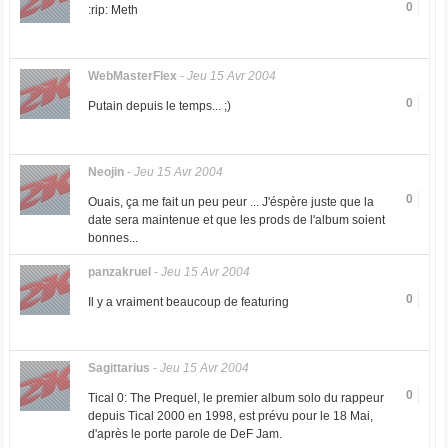
0
:rip: Meth
WebMasterFlex
-
Jeu 15 Avr 2004
0
Putain depuis le temps... ;)
Neojin
-
Jeu 15 Avr 2004
0
Ouais, ça me fait un peu peur ... J'éspère juste que la
date sera maintenue et que les prods de l'album soient
bonnes...
panzakruel
-
Jeu 15 Avr 2004
0
Il y a vraiment beaucoup de featuring
Sagittarius
-
Jeu 15 Avr 2004
0
Tical 0: The Prequel, le premier album solo du rappeur
depuis Tical 2000 en 1998, est prévu pour le 18 Mai,
d'après le porte parole de DeF Jam.