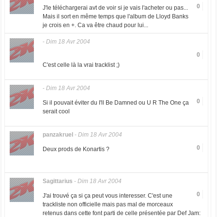
0
J'le téléchargerai avt de voir si je vais l'acheter ou pas...
Mais il sort en même temps que l'album de Lloyd Banks
je crois en +. Ca va être chaud pour lui...
-
Dim 18 Avr 2004
0
C'est celle là la vrai tracklist ;)
-
Dim 18 Avr 2004
0
Si il pouvait éviter du I'll Be Damned ou U R The One ça
serait cool
panzakruel
-
Dim 18 Avr 2004
0
Deux prods de Konartis ?
Sagittarius
-
Dim 18 Avr 2004
0
J'ai trouvé ça si ça peut vous interesser. C'est une
trackliste non officielle mais pas mal de morceaux
retenus dans cette font parti de celle présentée par Def Jam: