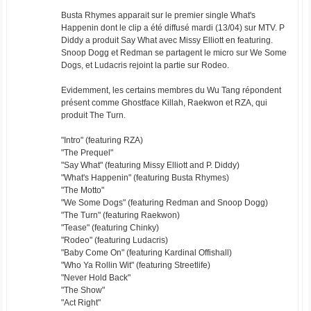
Busta Rhymes apparait sur le premier single What's
Happenin dont le clip a été diffusé mardi (13/04) sur MTV. P
Diddy a produit Say What avec Missy Elliott en featuring.
Snoop Dogg et Redman se partagent le micro sur We Some
Dogs, et Ludacris rejoint la partie sur Rodeo.
Evidemment, les certains membres du Wu Tang répondent
présent comme Ghostface Killah, Raekwon et RZA, qui
produit The Turn.
"Intro" (featuring RZA)
"The Prequel"
"Say What" (featuring Missy Elliott and P. Diddy)
"What's Happenin" (featuring Busta Rhymes)
"The Motto"
"We Some Dogs" (featuring Redman and Snoop Dogg)
"The Turn" (featuring Raekwon)
"Tease" (featuring Chinky)
"Rodeo" (featuring Ludacris)
"Baby Come On" (featuring Kardinal Offishall)
"Who Ya Rollin Wit" (featuring Streetlife)
"Never Hold Back"
"The Show"
"Act Right"