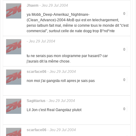
Jhaem
-
Jeu 29 Jul 2004
0
ya Mobb_Deep-Amerikaz_Nightmare-
(Clean_Advance)-2004-MoB qui est en telechargement,
perso lalbum fait mal, même si comme tous le monde dit "c'est
commercial", surtout celle de nate dogg trop B*nd*nte
-
Jeu 29 Jul 2004
0
tu ne serais pas mon ologramme par hasard? car
j'aurais dit la même chose.
scarface06
-
Jeu 29 Jul 2004
0
non moi j'ai gangsta roll apres je sais pas
Sagittarius
-
Jeu 29 Jul 2004
0
Lil Jon c'est Real Gangstaz plutot
scarface06
-
Jeu 29 Jul 2004