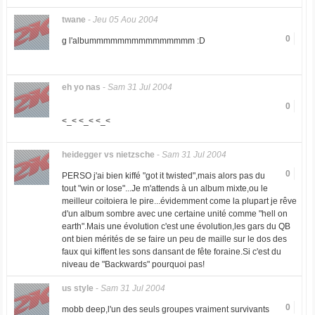
twane
-
Jeu 05 Aou 2004
0
g l'albummmmmmmmmmmmmmm :D
eh yo nas
-
Sam 31 Jul 2004
0
<_< <_< <_<
heidegger vs nietzsche
-
Sam 31 Jul 2004
0
PERSO j'ai bien kiffé "got it twisted",mais alors pas du
tout "win or lose"...Je m'attends à un album mixte,ou le
meilleur coitoiera le pire...évidemment come la plupart je rêve
d'un album sombre avec une certaine unité comme "hell on
earth".Mais une évolution c'est une évolution,les gars du QB
ont bien mérités de se faire un peu de maille sur le dos des
faux qui kiffent les sons dansant de fête foraine.Si c'est du
niveau de "Backwards" pourquoi pas!
us style
-
Sam 31 Jul 2004
0
mobb deep,l'un des seuls groupes vraiment survivants