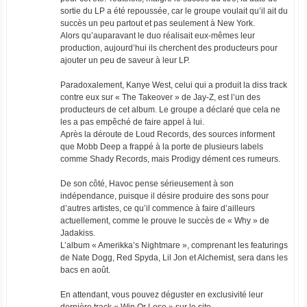
sortie du LP a été repoussée, car le groupe voulait qu’il ait du
succès un peu partout et pas seulement à New York.
Alors qu’auparavant le duo réalisait eux-mêmes leur
production, aujourd’hui ils cherchent des producteurs pour
ajouter un peu de saveur à leur LP.
Paradoxalement, Kanye West, celui qui a produit la diss track
contre eux sur « The Takeover » de Jay-Z, est l’un des
producteurs de cet album. Le groupe a déclaré que cela ne
les a pas empêché de faire appel à lui.
Après la déroute de Loud Records, des sources informent
que Mobb Deep a frappé à la porte de plusieurs labels
comme Shady Records, mais Prodigy dément ces rumeurs.
De son côté, Havoc pense sérieusement à son
indépendance, puisque il désire produire des sons pour
d’autres artistes, ce qu’il commence à faire d’ailleurs
actuellement, comme le prouve le succès de « Why » de
Jadakiss.
L’album « Amerikka’s Nightmare », comprenant les featurings
de Nate Dogg, Red Spyda, Lil Jon et Alchemist, sera dans les
bacs en août.
En attendant, vous pouvez déguster en exclusivité leur