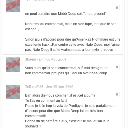
-
Dim 08 Aou 2004
0
on peut pas dire que Mobb Deep soit "underground"
Nan c'est du commercial, mais on s'en tape, tant que le son
est bon :)
Sinon jsuis d'accord pour dire qu'Amerikaz Nightmare est une
excellente track...Par contre celle avec Nate Dogg, moi j'aime
pas, Nate Dogg il colle vraiment pas a leur style je trouve
Jhaem
-
Dim 08 Aou 2004
0
Vous dites qu'ils sont commercial, sité moi des groupe
non commercial jcroi pas qu il doi en avoir beaucoup
TriBe oF 86
-
Jeu 05 Aou 2004
0
Bah alors dis-nous comment il est cet album?
Tu l'as eu comment au fait?
Perso je kiffe trop la voix de Prodigy et je suis parfaitement
d'accord pour dire que Mobb Deep fait du très bon
commercial!!!
Bonne fin de carrière a eux, c'est tout le mal qu'on leur
souhaite!!!