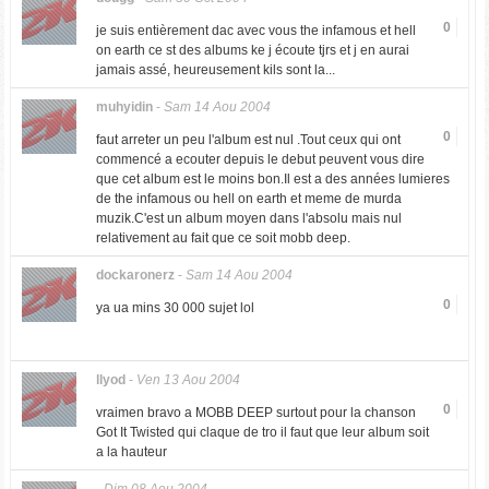
0
je suis entièrement dac avec vous the infamous et hell
on earth ce st des albums ke j écoute tjrs et j en aurai
jamais assé, heureusement kils sont la...
muhyidin
-
Sam 14 Aou 2004
0
faut arreter un peu l'album est nul .Tout ceux qui ont
commencé a ecouter depuis le debut peuvent vous dire
que cet album est le moins bon.Il est a des années lumieres
de the infamous ou hell on earth et meme de murda
muzik.C'est un album moyen dans l'absolu mais nul
relativement au fait que ce soit mobb deep.
dockaronerz
-
Sam 14 Aou 2004
0
ya ua mins 30 000 sujet lol
llyod
-
Ven 13 Aou 2004
0
vraimen bravo a MOBB DEEP surtout pour la chanson
Got It Twisted qui claque de tro il faut que leur album soit
a la hauteur