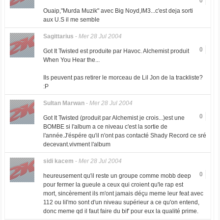
0
Ouaip,"Murda Muzik" avec Big Noyd,IM3...c'est deja sorti
aux U.S il me semble
Sagittarius
-
Mer 28 Jul 2004
0
Got It Twisted est produite par Havoc. Alchemist produit
When You Hear the...
Ils peuvent pas retirer le morceau de Lil Jon de la trackliste?
:P
Sultan Marwan
-
Mer 28 Jul 2004
0
Got It Twisted (produit par Alchemist je crois...)est une
BOMBE si l'album a ce niveau c'est la sortie de
l'année.J'éspére qu'il n'ont pas contacté Shady Record ce sré
decevant.vivment l'album
sidi kacem
-
Mer 28 Jul 2004
0
heureusement qu'il reste un groupe comme mobb deep
pour fermer la gueule a ceux qui croient qu'le rap est
mort, sincèrement ils m'ont jamais déçu meme leur feat avec
112 ou lil'mo sont d'un niveau supérieur a ce qu'on entend,
donc meme qd il faut faire du bif' pour eux la qualité prime.