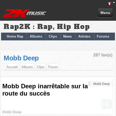
Menu
Rap2K : Rap, Hip Hop
Home Rap
Albums
Clips
News
Artistes
Forums
287 fan(s)
Mobb Deep
Accueil
Albums
Clips
Forum
Mobb Deep
Mobb Deep inarrêtable sur la
route du succès
Mobb Deep