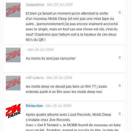
Zappapimp
-
Mer 28 Jul 2004
0
Et bien ça faisait un moment qu'on attendait la sortie
d'un nouveau Mobb Deep (et non pas une mixe tape ou
autre...)personnelement j'ai pas encore vraiment accroché
avec le single, mais en tout cas une chose est sûr, c'est du
neuf ! Espérons que l'album soit à la hauteur de ces deux
Mc's du QB !
-
Mer 28 Jul 2004
0
Au moins ils sont pas rancunier
ruff ryders
-
Mer 28 Jul 2004
0
les mobb deep ne devait pas faire un film ?? j avais
entendu parlé d un film avec les mobb deep moi
Rédaction
-
Mer 28 Jul 2004
0
Après quatre albums avec Loud Records, Mobb Deep
s’installe chez Jive Records.
Avec « Get It Twisted », le MOBB fournit de nouveau un tube
pour cet été. Toutefois, malgré le succès du titre, la date de