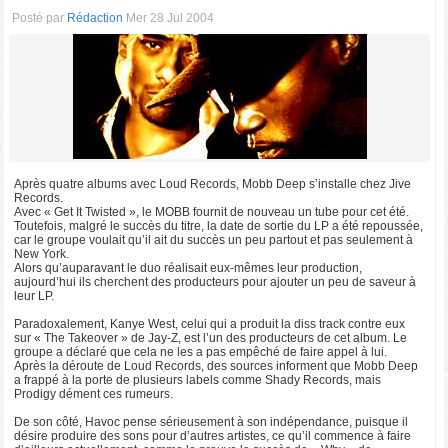
Posté par
Rédaction
Mer 28 Jul 2004
Après quatre albums avec Loud Records, Mobb Deep s’installe chez Jive
Records.
Avec « Get It Twisted », le MOBB fournit de nouveau un tube pour cet été.
Toutefois, malgré le succès du titre, la date de sortie du LP a été repoussée,
car le groupe voulait qu’il ait du succès un peu partout et pas seulement à
New York.
Alors qu’auparavant le duo réalisait eux-mêmes leur production,
aujourd’hui ils cherchent des producteurs pour ajouter un peu de saveur à
leur LP.
Paradoxalement, Kanye West, celui qui a produit la diss track contre eux
sur « The Takeover » de Jay-Z, est l’un des producteurs de cet album. Le
groupe a déclaré que cela ne les a pas empêché de faire appel à lui.
Après la déroute de Loud Records, des sources informent que Mobb Deep
a frappé à la porte de plusieurs labels comme Shady Records, mais
Prodigy dément ces rumeurs.
De son côté, Havoc pense sérieusement à son indépendance, puisque il
désire produire des sons pour d’autres artistes, ce qu’il commence à faire