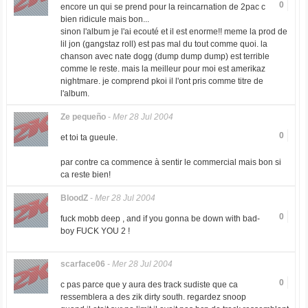
0
encore un qui se prend pour la reincarnation de 2pac c
bien ridicule mais bon...
sinon l'album je l'ai ecouté et il est enorme!! meme la prod de
lil jon (gangstaz roll) est pas mal du tout comme quoi. la
chanson avec nate dogg (dump dump dump) est terrible
comme le reste. mais la meilleur pour moi est amerikaz
nightmare. je comprend pkoi il l'ont pris comme titre de
l'album.
Ze pequeño
-
Mer 28 Jul 2004
0
et toi ta gueule.
par contre ca commence à sentir le commercial mais bon si
ca reste bien!
BloodZ
-
Mer 28 Jul 2004
0
fuck mobb deep , and if you gonna be down with bad-
boy FUCK YOU 2 !
scarface06
-
Mer 28 Jul 2004
0
c pas parce que y aura des track sudiste que ca
ressemblera a des zik dirty south. regardez snoop