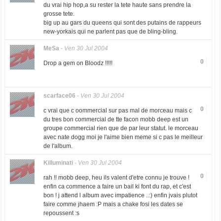
du vrai hip hop,a su rester la tete haute sans prendre la
grosse tete.
big up au gars du queens qui sont des putains de rappeurs
new-yorkais qui ne parlent pas que de bling-bling.
MeSa
-
Ven 30 Jul 2004
0
Drop a gem on Bloodz !!!!!
scarface06
-
Ven 30 Jul 2004
0
c vrai que c oommercial sur pas mal de morceau mais c
du tres bon commercial de tte facon mobb deep est un
groupe commercial rien que de par leur statut. le morceau
avec nate dogg moi je l'aime bien meme si c pas le meilleur
de l'album.
Killuminati
-
Ven 30 Jul 2004
0
rah !! mobb deep, heu ils valent d'etre connu je trouve !
enfin ca commence a faire un bail ki font du rap, et c'est
bon ! j attend l album avec impatience ..:) enfin jvais plutot
faire comme jhaem :P mais a chake fosi les dates se
repoussent :s