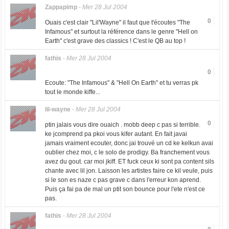
Zappapimp
-
Mer 28 Jul 2004
0
Ouais c'est clair "Lil'Wayne" il faut que t'écoutes "The
Infamous" et surtout la référence dans le genre "Hell on
Earth" c'est grave des classics ! C'est le QB au top !
fathis
-
Mer 28 Jul 2004
0
Ecoute: "The Infamous" & "Hell On Earth" et tu verras pk
tout le monde kiffe...
lil-wayne
-
Mer 28 Jul 2004
0
ptin jalais vous dire ouaich . mobb deep c pas si terrible.
ke jcomprend pa pkoi vous kifer autant. En fait javai
jamais vraiment ecouter, donc jai trouvé un cd ke kelkun avai
oublier chez moi, c le solo de prodigy. Ba franchement vous
avez du gout. car moi jkiff. ET fuck ceux ki sont pa content sils
chante avec lil jon. Laisson les artistes faire ce kil veule, puis
si le son es naze c pas grave c dans l'erreur kon aprend.
Puis ça fai pa de mal un ptit son bounce pour l'ete n'est ce
pas.
fathis
-
Mer 28 Jul 2004