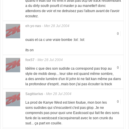
quand il etait sur no limit il avait pas bcp de track ressemblant
a du dirty south pourtt ct master p au manette!! donc
attendons de voir et ne detruisez pas l'album avant de l'avoir
ecoutez.
eh yo nas
-
Mer 28 Jul 2004
0
ouais et ca c une vraie bombe :lol: :lol:
its on
fox57
-
Mer 28 Jul 2004
0
ldélire c que des son sudiste ca correspond pas trop au
style de mobb deep... leur sike est quand même sombre,
a des année lumière d'un lil john ki ne fait kan même pa dans
la profondeur d'esprit...mais bon j'ai pas écouter la track
Sagittarius
-
Mer 28 Jul 2004
0
La prod de Kanye West est bien foutue, mon bon les
sons sudistes qui s'inscustent c'est pas glop. Je ne
comprends pas pour quoi une Eastcoast qui fait fie des sons
funk de la westcoast s'acoquinerait avec le son crunk du
sud... ça part en couille.