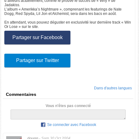
d’ailleurs actuellement, comme le prouve le succès de « Why » de
Jadakiss.
L’album « Amerikka’s Nightmare », comprenant les featurings de Nate
Dogg, Red Spyda, Lil Jon et Alchemist, sera dans les bacs en août.
En attendant, vous pouvez déguster en exclusivité leur dernière track « Win
Or Lose » sur le site.
Partager sur Facebook
Partager sur Twitter
Dans d'autres langues
Commentaires
Vous n'êtes pas connecté
Se connecter avec Facebook
dougg
-
Sam 30 Oct 2004