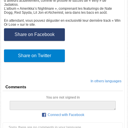
d’ailleurs actuellement, comme le prouve le succès de « Why » de
Jadakiss.
L’album « Amerikka’s Nightmare », comprenant les featurings de Nate
Dogg, Red Spyda, Lil Jon et Alchemist, sera dans les bacs en août.
En attendant, vous pouvez déguster en exclusivité leur dernière track « Win
Or Lose » sur le site.
Share on Facebook
Share on Twitter
In others languages
Comments
You are not signed in
Connect with Facebook
Sorry, there are no comments in your language.