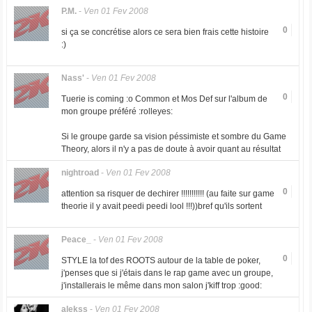
P.M.
-
Ven 01 Fev 2008
0
si ça se concrétise alors ce sera bien frais cette histoire
:)
Nass'
-
Ven 01 Fev 2008
0
Tuerie is coming :o Common et Mos Def sur l'album de
mon groupe préféré :rolleyes:
Si le groupe garde sa vision péssimiste et sombre du Game
Theory, alors il n'y a pas de doute à avoir quant au résultat
nightroad
-
Ven 01 Fev 2008
0
attention sa risquer de dechirer !!!!!!!!!!! (au faite sur game
theorie il y avait peedi peedi lool !!!))bref qu'ils sortent
Peace_
-
Ven 01 Fev 2008
0
STYLE la tof des ROOTS autour de la table de poker,
j'penses que si j'étais dans le rap game avec un groupe,
j'installerais le même dans mon salon j'kiff trop :good:
alekss
-
Ven 01 Fev 2008