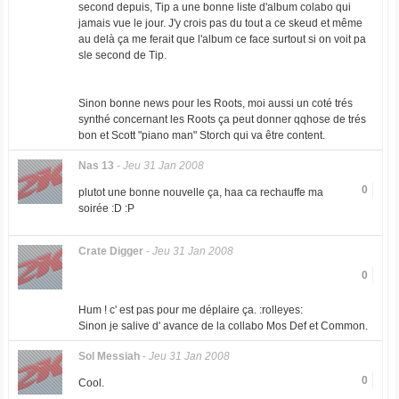
second depuis, Tip a une bonne liste d'album colabo qui
jamais vue le jour. J'y crois pas du tout a ce skeud et même
au delà ça me ferait que l'album ce face surtout si on voit pa
sle second de Tip.
Sinon bonne news pour les Roots, moi aussi un coté trés
synthé concernant les Roots ça peut donner qqhose de trés
bon et Scott "piano man" Storch qui va être content.
Nas 13
-
Jeu 31 Jan 2008
0
plutot une bonne nouvelle ça, haa ca rechauffe ma
soirée :D :P
Crate Digger
-
Jeu 31 Jan 2008
0
Hum ! c' est pas pour me déplaire ça. :rolleyes:
Sinon je salive d' avance de la collabo Mos Def et Common.
Sol Messiah
-
Jeu 31 Jan 2008
0
Cool.