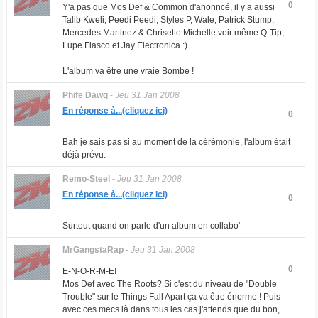
0
Y'a pas que Mos Def & Common d'anonncé, il y a aussi
Talib Kweli, Peedi Peedi, Styles P, Wale, Patrick Stump,
Mercedes Martinez & Chrisette Michelle voir même Q-Tip,
Lupe Fiasco et Jay Electronica :)
L'album va être une vraie Bombe !
Phife Dawg
-
Jeu 31 Jan 2008
En réponse à...(cliquez ici)
0
Bah je sais pas si au moment de la cérémonie, l'album était
déjà prévu.
Remo-Steel
-
Jeu 31 Jan 2008
En réponse à...(cliquez ici)
0
Surtout quand on parle d'un album en collabo'
MrGangstaRap
-
Jeu 31 Jan 2008
0
E-N-O-R-M-E!
Mos Def avec The Roots? Si c'est du niveau de "Double
Trouble" sur le Things Fall Apart ça va être énorme ! Puis
avec ces mecs là dans tous les cas j'attends que du bon,