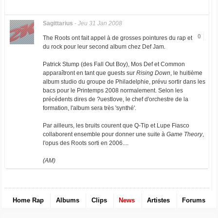
Sagittarius
-
Jeu 31 Jan 2008
0
The Roots ont fait appel à de grosses pointures du rap et
du rock pour leur second album chez Def Jam.
Patrick Stump (des Fall Out Boy), Mos Def et Common
apparaîtront en tant que guests sur
Rising Down
, le huitième
album studio du groupe de Philadelphie, prévu sortir dans les
bacs pour le Printemps 2008 normalement. Selon les
précédents dires de ?uestlove, le chef d'orchestre de la
formation, l'album sera très 'synthé'.
Par ailleurs, les bruits courent que Q-Tip et Lupe Fiasco
collaborent ensemble pour donner une suite à
Game Theory
,
l'opus des Roots sorti en 2006....
(AM)
Home Rap
Albums
Clips
News
Artistes
Forums