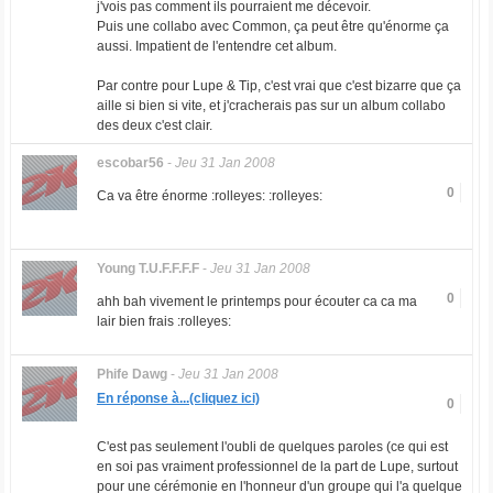
j'vois pas comment ils pourraient me décevoir.
Puis une collabo avec Common, ça peut être qu'énorme ça
aussi. Impatient de l'entendre cet album.
Par contre pour Lupe & Tip, c'est vrai que c'est bizarre que ça
aille si bien si vite, et j'cracherais pas sur un album collabo
des deux c'est clair.
escobar56
-
Jeu 31 Jan 2008
0
Ca va être énorme :rolleyes: :rolleyes:
Young T.U.F.F.F.F
-
Jeu 31 Jan 2008
0
ahh bah vivement le printemps pour écouter ca ca ma
lair bien frais :rolleyes:
Phife Dawg
-
Jeu 31 Jan 2008
En réponse à...(cliquez ici)
0
C'est pas seulement l'oubli de quelques paroles (ce qui est
en soi pas vraiment professionnel de la part de Lupe, surtout
pour une cérémonie en l'honneur d'un groupe qui l'a quelque