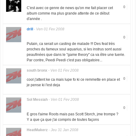
0
C'est avec ce genre de news qu'on me fait placer cet
album comme ma plus grande attente de ce début
d'année .
drill
-
Ven 01 Fev 2008
0
Putain, ca serait un casting de malade !!! Des feat très
proches du fameux soul aquarius, si les instrus sont aussi
peaufinées que dans le "game theory" ca va être une tuerie.
Par contre, Peedi Peedi c'est pas obligatoire...
south bronx
-
Ven 01 Fev 2008
0
cool j'attent ke ca mais lupe fo ki ce remmette en place et
je pense ki l'est deja
Sol Messiah
-
Ven 01 Fev 2008
0
E gros t'aime Roots mais pas Scott Storch, jme trompe ?
Y a que ça que j'ai compris de toutes façons
HeatMakerz
-
Jeu 31 Jan 2008