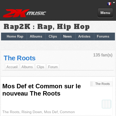
Menu
Rap2K : Rap, Hip Hop
Home Rap
Albums
Clips
News
Artistes
Forums
135 fan(s)
The Roots
Accueil
Albums
Clips
Forum
The Roots
Mos Def et Common sur le
nouveau The Roots
The Roots, Rising Down, Mos Def, Common