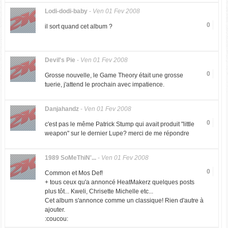
Lodi-dodi-baby
-
Ven 01 Fev 2008
0
il sort quand cet album ?
Devil's Pie
-
Ven 01 Fev 2008
0
Grosse nouvelle, le Game Theory était une grosse
tuerie, j'attend le prochain avec impatience.
Danjahandz
-
Ven 01 Fev 2008
0
c'est pas le même Patrick Stump qui avait produit "little
weapon" sur le dernier Lupe? merci de me répondre
1989 SoMeThiN'...
-
Ven 01 Fev 2008
0
Common et Mos Def!
+ tous ceux qu'a annoncé HeatMakerz quelques posts
plus tôt... Kweli, Chrisette Michelle etc...
Cet album s'annonce comme un classique! Rien d'autre à
ajouter.
:coucou: