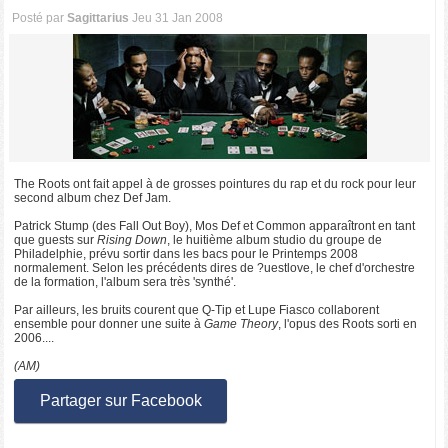
Posté par
Sagittarius
Jeu 31 Jan 2008
The Roots ont fait appel à de grosses pointures du rap et du rock pour leur
second album chez Def Jam.
Patrick Stump (des Fall Out Boy), Mos Def et Common apparaîtront en tant
que guests sur
Rising Down
, le huitième album studio du groupe de
Philadelphie, prévu sortir dans les bacs pour le Printemps 2008
normalement. Selon les précédents dires de ?uestlove, le chef d'orchestre
de la formation, l'album sera très 'synthé'.
Par ailleurs, les bruits courent que Q-Tip et Lupe Fiasco collaborent
ensemble pour donner une suite à
Game Theory
, l'opus des Roots sorti en
2006....
(AM)
Partager sur Facebook