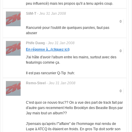
peu influencé) mais les propos qu'il a tenu après coup.
SliM-T
-
Jeu 31 Jan 2008
0
Rancunié pour l'oublit de quelques paroles, faut pas
abuser
Phife Dawg
-
Jeu 31 Jan 2008
En réponse à...(cliquez ici)
0
J'ai hâte d'avoir l'album entre les mains, surtout avec des
featurings comme ça.
Il est pas rancunier Q-Tip :huh:
Remo-Steel
-
Jeu 31 Jan 2008
0
C'est quoi ce nouvo truc?? On a vue des part de track fait par
d'autre gars recemment Hello Brooklyn des Beastie Boys par
Jay mais tout un album??
J'pensais qu'aprés l'"affaire" de l'hommage mal rendu de
Lupe à ATCQ ils étaient en froids. En gros Tip doit sortir son