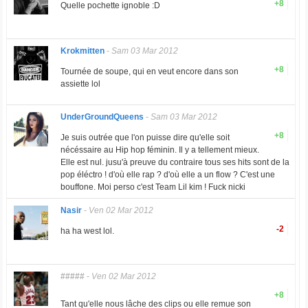
+8
Quelle pochette ignoble :D
Krokmitten
-
Sam 03 Mar 2012
+8
Tournée de soupe, qui en veut encore dans son
assiette lol
UnderGroundQueens
-
Sam 03 Mar 2012
+8
Je suis outrée que l'on puisse dire qu'elle soit
nécéssaire au Hip hop féminin. Il y a tellement mieux.
Elle est nul. jusu'à preuve du contraire tous ses hits sont de la
pop éléctro ! d'où elle rap ? d'où elle a un flow ? C'est une
bouffone. Moi perso c'est Team Lil kim ! Fuck nicki
Nasir
-
Ven 02 Mar 2012
-2
ha ha west lol.
#####
-
Ven 02 Mar 2012
+8
Tant qu'elle nous lâche des clips ou elle remue son