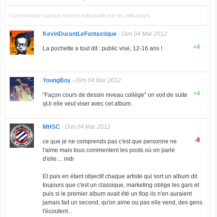
Commentaire marqué comme indésirable par les utilisateurs
KevinDurantLeFantastique
-
Dim 04 Mar 2012
+4
La pochette a tout dit : public visé, 12-16 ans !
YoungBoy
-
Dim 04 Mar 2012
+4
"Façon cours de dessin niveau collège" on voit de suite
qUi elle veut viser avec cet album.
MHSC
-
Dim 04 Mar 2012
-8
ce que je ne comprends pas c'est que personne ne
l'aime mais tous commentent les posts où on parle
d'elle.... mdr
Et puis en étant objectif chaque artiste qui sort un album dit
toujours que c'est un classique, marketing oblige les gars et
puis si le premier album avait été un flop ils n'en auraient
jamais fait un second, qu'on aime ou pas elle vend, des gens
l'écoutent...