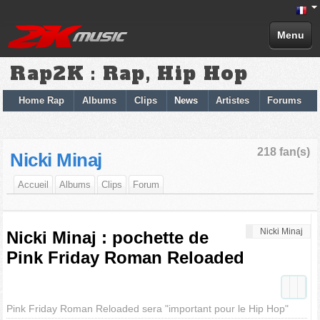
Menu
Rap2K : Rap, Hip Hop
Home Rap
Albums
Clips
News
Artistes
Forums
218 fan(s)
Nicki Minaj
Accueil
Albums
Clips
Forum
Nicki Minaj
Nicki Minaj : pochette de
Pink Friday Roman Reloaded
Pink Friday Roman Reloaded sera "important pour le Hip Hop"