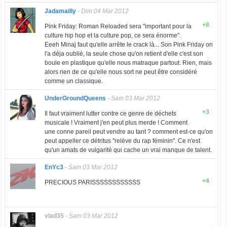
Jadamailly
-
Dim 04 Mar 2012
+8
Pink Friday: Roman Reloaded sera "important pour la
culture hip hop et la culture pop, ce sera énorme".
Eeeh Minaj faut qu'elle arrête le crack là... Son Pink Friday on
l'a déja oublié, la seule chose qu'on retient d'elle c'est son
boule en plastique qu'elle nous matraque partout. Rien, mais
alors rien de ce qu'elle nous sort ne peut être considéré
comme un classique.
UnderGroundQueens
-
Sam 03 Mar 2012
+3
Il faut vraiment lutter contre ce genre de déchets
musicale ! Vraiment j'en peut plus merde ! Comment
une conne pareil peut vendre au tant ? comment est-ce qu'on
peut appeller ce détritus "relève du rap féminin". Ce n'est
qu'un amats de vulgarité qui cache un vrai manque de talent.
EnYc3
-
Sam 03 Mar 2012
+4
PRECIOUS PARISSSSSSSSSSSS
vlad35
-
Sam 03 Mar 2012