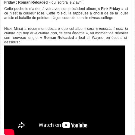
Friday : Roman Reloaded
» qui sortira le 2 avril.
Cette pochette n’a rien à voir avec son précédent album, «
Pink Friday
», si
ce n’est la couleur rose. Cette fois-ci, la rappeuse a choisi de se la jouer
artiste et bataille de peinture, façon cours de dessin niveau collège.
Nicki Minaj a récemment déclaré que cet album sera
« important pour la
culture hip hop et la culture pop, ce sera énorme »
, au moment de dévoiler
son nouveau single, «
Roman Reloaded
» feat Lil Wayne, en écoute ci-
dessous :