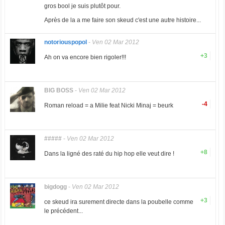
gros bool je suis plutôt pour.
Après de la a me faire son skeud c'est une autre histoire...
notoriouspopol
-
Ven 02 Mar 2012
+3
Ah on va encore bien rigoler!!!
BlG BOSS
-
Ven 02 Mar 2012
-4
Roman reload = a Milie feat Nicki Minaj = beurk
#####
-
Ven 02 Mar 2012
+8
Dans la ligné des raté du hip hop elle veut dire !
bigdogg
-
Ven 02 Mar 2012
+3
ce skeud ira surement directe dans la poubelle comme
le précédent...