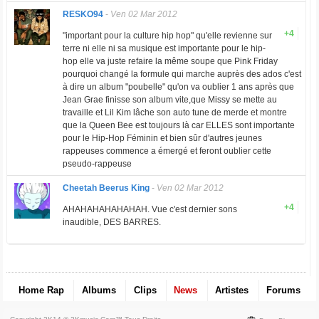
RESKO94
-
Ven 02 Mar 2012
+4
"important pour la culture hip hop" qu'elle revienne sur
terre ni elle ni sa musique est importante pour le hip-
hop elle va juste refaire la même soupe que Pink Friday
pourquoi changé la formule qui marche auprès des ados c'est
à dire un album "poubelle" qu'on va oublier 1 ans après que
Jean Grae finisse son album vite,que Missy se mette au
travaille et Lil Kim lâche son auto tune de merde et montre
que la Queen Bee est toujours là car ELLES sont importante
pour le Hip-Hop Féminin et bien sûr d'autres jeunes
rappeuses commence a émergé et feront oublier cette
pseudo-rappeuse
Cheetah Beerus King
-
Ven 02 Mar 2012
+4
AHAHAHAHAHAHAH. Vue c'est dernier sons
inaudible, DES BARRES.
Home Rap
Albums
Clips
News
Artistes
Forums