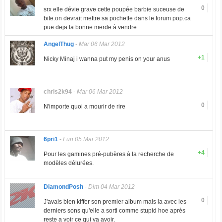
0
srx elle dévie grave cette poupée barbie suceuse de
bite.on devrait mettre sa pochette dans le forum pop.ca
pue deja la bonne merde à vendre
AngelThug
-
Mar 06 Mar 2012
+1
Nicky Minaj i wanna put my penis on your anus
chris2k94
-
Mar 06 Mar 2012
0
N'importe quoi a mourir de rire
6pri1
-
Lun 05 Mar 2012
+4
Pour les gamines pré-pubères à la recherche de
modèles délurées.
DiamondPosh
-
Dim 04 Mar 2012
0
J'avais bien kiffer son premier album mais la avec les
derniers sons qu'elle a sorti comme stupid hoe après
reste a voir ce qui va avoir.