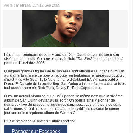
Posté par
etranG
Lun 12 Sep 2005
Le rappeur originaire de San Francisco, San Quinn prévoit de sortir son
sixième album solo. Ce nouvel opus, intitulé "
The Rock
", sera disponible à
partir du 11 octobre 2005.
Quelques grandes figures de la Bay Area sont attendues sur cet album. On
aura ainsi la chance de pouvoir écouter en featurings le rappeur/producteur
d'East Palo Alto Sean T., le Mc originaire d'Oakland EA Ski, sans oublier
Droop-E. Du coté de la production, San Quinn a fait confiance à des artistes
tout aussi renommé: Rick Rock, Davey D, Tone Capone, etc.
Outre un nouvel album solo, un DVD portant le même nom que le sixième
album de San Quinn devrait aussi sortir. On pourra ainsi visionner de
nombreux live du rappeur, et quelques surprises... Les amateurs de sons
californiens seront alors confrontés à un choix difficile puisque le même
jour sortira le cinquième album de Warren G.
Plus d'infos dans la section "Futures sorties".
Partager sur Facebook