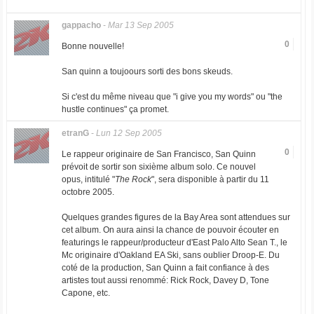
gappacho
-
Mar 13 Sep 2005
0
Bonne nouvelle!
San quinn a toujoours sorti des bons skeuds.
Si c'est du même niveau que "i give you my words" ou "the
hustle continues" ça promet.
etranG
-
Lun 12 Sep 2005
0
Le rappeur originaire de San Francisco, San Quinn
prévoit de sortir son sixième album solo. Ce nouvel
opus, intitulé "
The Rock
", sera disponible à partir du 11
octobre 2005.
Quelques grandes figures de la Bay Area sont attendues sur
cet album. On aura ainsi la chance de pouvoir écouter en
featurings le rappeur/producteur d'East Palo Alto Sean T., le
Mc originaire d'Oakland EA Ski, sans oublier Droop-E. Du
coté de la production, San Quinn a fait confiance à des
artistes tout aussi renommé: Rick Rock, Davey D, Tone
Capone, etc.