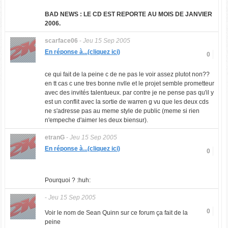
BAD NEWS : LE CD EST REPORTE AU MOIS DE JANVIER
2006.
scarface06
-
Jeu 15 Sep 2005
En réponse à...(cliquez ici)
0
ce qui fait de la peine c de ne pas le voir assez plutot non??
en tt cas c une tres bonne nvlle et le projet semble prometteur
avec des invités talentueux. par contre je ne pense pas qu'il y
est un conflit avec la sortie de warren g vu que les deux cds
ne s'adresse pas au meme style de public (meme si rien
n'empeche d'aimer les deux biensur).
etranG
-
Jeu 15 Sep 2005
En réponse à...(cliquez ici)
0
Pourquoi ? :huh:
-
Jeu 15 Sep 2005
0
Voir le nom de Sean Quinn sur ce forum ça fait de la
peine