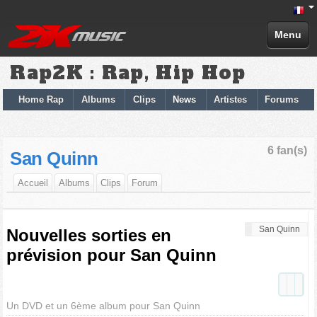
Menu
Rap2K : Rap, Hip Hop
Home Rap
Albums
Clips
News
Artistes
Forums
6 fan(s)
San Quinn
Accueil
Albums
Clips
Forum
San Quinn
Nouvelles sorties en
prévision pour San Quinn
Un DVD et un 6ème album pour San Quinn