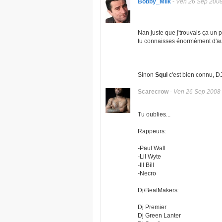
Bobby_Milk
-
Ven 26 Sep 200
Nan juste que j'trouvais ça un 
tu connaisses énormément d'au
Sinon
Squi
c'est bien connu, DJ
Scarecrow
-
Ven 26 Sep 2008
Tu oublies...
Rappeurs:
-Paul Wall
-Lil Wyte
-Ill Bill
-Necro
Dj/BeatMakers:
Dj Premier
Dj Green Lanter