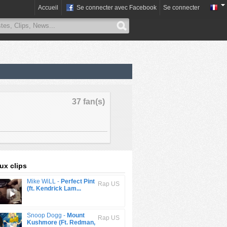
Accueil
Se connecter avec Facebook
Se connecter
37 fan(s)
x clips
Mike WiLL -
Perfect Pint
Rap US
(ft. Kendrick Lam...
Snoop Dogg -
Mount
Rap US
Kushmore (Ft. Redman,