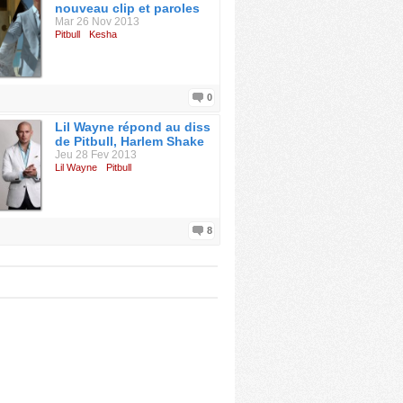
nouveau clip et paroles
Mar 26 Nov 2013
Pitbull
Kesha
0
Lil Wayne répond au diss
de Pitbull, Harlem Shake
Jeu 28 Fev 2013
Lil Wayne
Pitbull
8