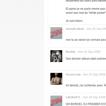
seulement les noirs sont meille
Et apres je ne parle meme pas 
vexer pas mal de "white power"
Je suis blanc.
memph bleek
-
Ven 26 Sep 20
non tu as raison je connais pa
Beuhfa
-
Ven 26 Sep 2008
Son dernier album etait vraimen
Scarecrow
-
Ven 26 Sep 2008
lol désolé, j'ai confondu avec 
Lilmike971
-
Ven 26 Sep 2008
OH BORDEL DJ PREMIER EST BL