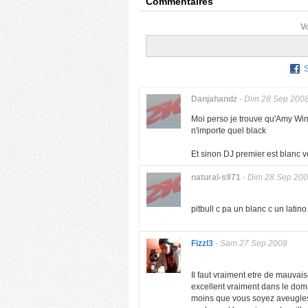
Commentaires
V
Danjahandz
-
Dim 28 Sep 200
Moi perso je trouve qu'Amy Wi
n'importe quel black
Et sinon DJ premier est blanc 
natural-s971
-
Dim 28 Sep 20
pitbull c pa un blanc c un latino 
Fizzl3
-
Sam 27 Sep 2008
Il faut vraiment etre de mauvais
excellent vraiment dans le domai
moins que vous soyez aveugles, i