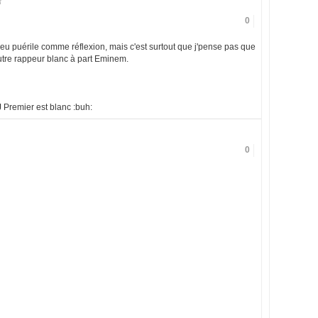
8
0
peu puérile comme réflexion, mais c'est surtout que j'pense pas que
tre rappeur blanc à part Eminem.
 Premier est blanc :buh:
0