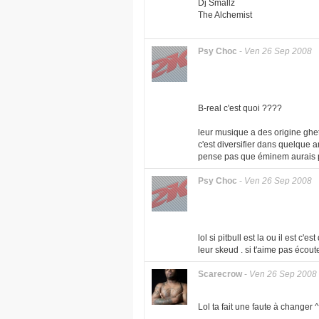
Dj Smallz
The Alchemist
Psy Choc
-
Ven 26 Sep 2008
B-real c'est quoi ????
leur musique a des origine ghett
c'est diversifier dans quelque a
pense pas que éminem aurais p
Psy Choc
-
Ven 26 Sep 2008
lol si pitbull est la ou il est c'e
leur skeud . si t'aime pas écout
Scarecrow
-
Ven 26 Sep 2008
Lol ta fait une faute à changer ^