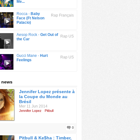
Me...
Rocca -
Baby
Rap Français
Face (Ft Nelson
Palacio)
Aesop Rock -
Get Out of
Rap US
the Car
Gucci Mane -
Hurt
Rap US
Feelings
 : news
Jennifer Lopez présente à
la Coupe du Monde au
Brésil
Mer 11 Jun 2014
Jennifer Lopez
Pitbull
0
Pitbull & Ke$ha : Timber,