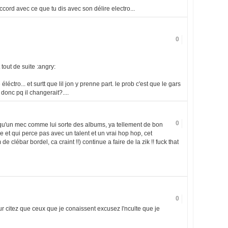
cord avec ce que tu dis avec son délire electro...
0
tout de suite :angry:
éléctro... et surtt que lil jon y prenne part. le prob c'est que le gars
 donc pq il changerait?....
0
t qu'un mec comme lui sorte des albums, ya tellement de bon
 et qui perce pas avec un talent et un vrai hop hop, cet
de clébar bordel, ca craint !!) continue a faire de la zik !! fuck that
0
r citez que ceux que je conaissent excusez l'nculte que je