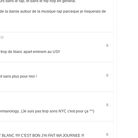
urs dans le rap, et dans le hip hop en général.
de la danse autour de la musique rap parceque je risquerais de
08
0
s trop de blanc apart eminem au US!!
0
t sans plus pour moi !
0
Termanology...(Je suis pas trop sons NYC c'est pour ça ^^)
0
ANC !!!!! C'EST BON J'AI FAIT MA JOURNEE !!!