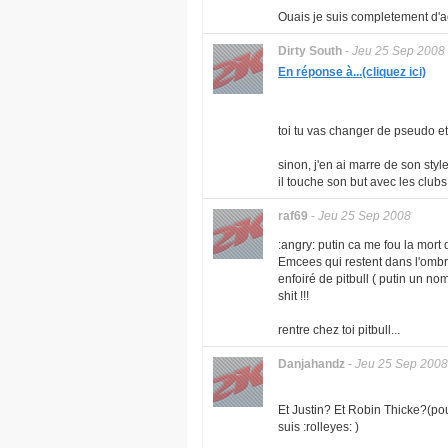
Ouais je suis completement d'ac
Dirty South
-
Jeu 25 Sep 2008
En réponse à...(cliquez ici)
toi tu vas changer de pseudo et 
sinon, j'en ai marre de son style 
il touche son but avec les clubs
raf69
-
Jeu 25 Sep 2008
:angry: putin ca me fou la mor
Emcees qui restent dans l'ombre
enfoiré de pitbull ( putin un nom 
shit !!!
rentre chez toi pitbull...
Danjahandz
-
Jeu 25 Sep 2008
Et Justin? Et Robin Thicke?(pou
suis :rolleyes: )