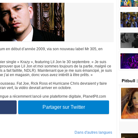
album en début d’année 2009, via son nouveau label Mr 305, en
er single « Krazy », featuring Lil Jon le 30 septembre. « Je suis
prouver que Lil Jon et moi sommes toujours de la partie, malgré ce
 a fait faillite, NDLR). Maintenant que je me suis émancipé, je suis
 j’ai en magasin, donc vous avez intérêt à être prêts. »
Pitbull
Rousseau. Fat Joe, Rick Ross et Hurricane Chris devraient y faire
an vert, la vidéo devrait arriver en octobre.
bilingue a récemment lancé une plateforme digitale, PlanetPit.com
Partager sur Twitter
Dans d'autres langues