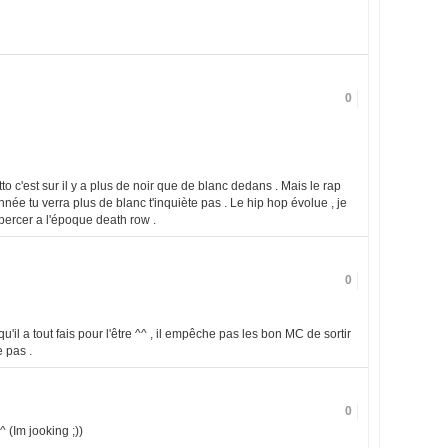
0
o c'est sur il y a plus de noir que de blanc dedans . Mais le rap
nnée tu verra plus de blanc t'inquiète pas . Le hip hop évolue , je
ercer a l'époque death row .
0
st qu'il a tout fais pour l'être ^^ , il empêche pas les bon MC de sortir
e pas .
0
^ (Im jooking ;))