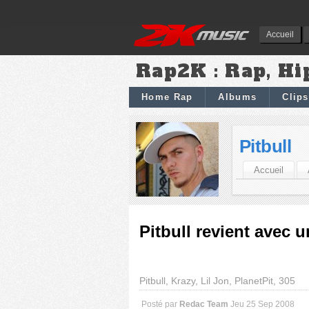
Accueil
Rap2K : Rap, Hi
Home Rap
Albums
Clips
Pitbull
Accueil
Pitbull revient avec 
Pitbull, Krazy, Lil Jon, PlanetPit, 305
Posté par
Redac Team
Jeu 25 Sep 2008