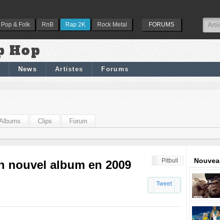
Pop & Folk
RnB
Rap 2K
Rock Metal
FORUMS
p Hop
News
Artistes
Forums
Albums
Clips
Forum
Nouveau
Pitbull
un nouvel album en 2009
Tweet