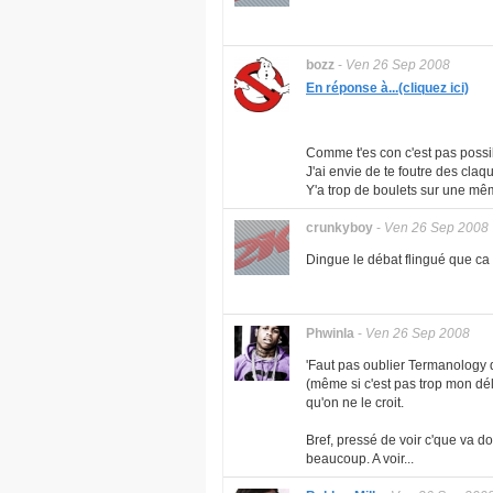
bozz
-
Ven 26 Sep 2008
En réponse à...(cliquez ici)
Comme t'es con c'est pas possi
J'ai envie de te foutre des claq
Y'a trop de boulets sur une m
crunkyboy
-
Ven 26 Sep 2008
Dingue le débat flingué que ca 
Phwinla
-
Ven 26 Sep 2008
'Faut pas oublier Termanology q
(même si c'est pas trop mon délir
qu'on ne le croit.
Bref, pressé de voir c'que va d
beaucoup. A voir...