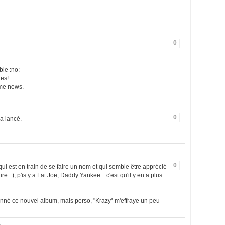
0
ble :no:
ues!
ême news.
0
a lancé.
0
ui est en train de se faire un nom et qui semble être apprécié
e...), p'is y a Fat Joe, Daddy Yankee... c'est qu'il y en a plus
onné ce nouvel album, mais perso, "Krazy" m'effraye un peu