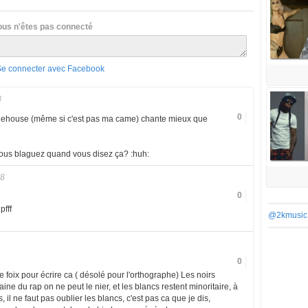
ous n'êtes pas connecté
Se connecter avec Facebook
8
0
nehouse (même si c'est pas ma came) chante mieux que
vous blaguez quand vous disez ça? :huh:
08
0
pfff
@2kmusic
0
e foix pour écrire ca ( désolé pour l'orthographe) Les noirs
ne du rap on ne peut le nier, et les blancs restent minoritaire, à
l ne faut pas oublier les blancs, c'est pas ca que je dis,