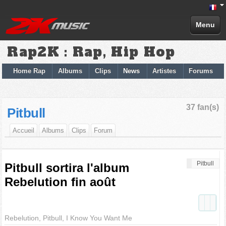
Menu
Rap2K : Rap, Hip Hop
Home Rap
Albums
Clips
News
Artistes
Forums
37 fan(s)
Pitbull
Accueil
Albums
Clips
Forum
Pitbull
Pitbull sortira l'album
Rebelution fin août
Rebelution, Pitbull, I Know You Want Me