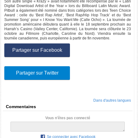
Son autre single « Krazy » avait notamment été récompensé par le « Latin
Digital Download Artist of the Year » lors du Billboard Latin Music Award.
Pitbull a également été nominé dans trois catégories lors des Teen Choice
Award : celle du ‘Best Rap Artist’, ‘Best Rap/Hip Hop Track’ et du ‘Best
Summer Song’ pour « I Know You Want Me (Calle Ocho) ». La tournée de
promotion américaine débutera quant à elle le 18 septembre prochain au
Harrah’s Casino (Valley Center, Californie). La tournée sera clôturée le 23
octobre au Fillmore (Charlotte, Caroline du Nord). Viendra ensuite la
tournée canadienne, puis européenne à partir de fin novembre.
Partager sur Facebook
Partager sur Twitter
Dans d'autres langues
Commentaires
Vous n'êtes pas connecté
Se connecter avec Facebook