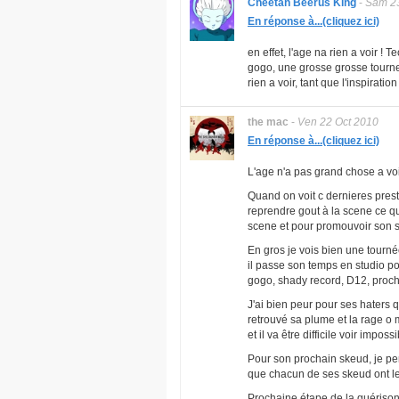
Cheetah Beerus King
-
Sam 23
En réponse à...(cliquez ici)
en effet, l'age na rien a voir !
gogo, une grosse grosse tourne
rien a voir, tant que l'inspiration
the mac
-
Ven 22 Oct 2010
En réponse à...(cliquez ici)
L'age n'a pas grand chose a voi
Quand on voit c dernieres pres
reprendre gout à la scene ce qui
scene et pour promouvoir son 
En gros je vois bien une tourné
il passe son temps en studio po
gogo, shady record, D12, procha
J'ai bien peur pour ses haters 
retrouvé sa plume et la rage o 
et il va être difficile voir impo
Pour son prochain skeud, je pen
que chacun de ses skeud ont leu
Prochaine étape de la guérison, 