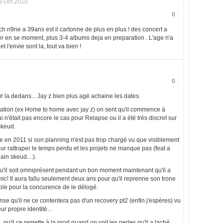
 Oct 2010
0
 Tech n9ne a 39ans est il cartonne de plus en plus ! des concert a
r en se moment, plus 3-4 albums deja en preparation . L'age n'a
 et l'envie sont la, tout va bien !
0
r la dedans... Jay z bien plus agé achaine les dates.
tation (ex Home to home avec jay z) on sent qu'il commence à
 n'était pas encore le cas pour Relapse ou il a été trés discret sur
skeud.
e en 2011 si son planning n'est pas trop chargé vu que visiblement
ur rattraper le temps perdu et les projets ne manque pas (feat a
in skeud....).
qu'il soit omniprésent pendant un bon moment maintenant qu'il a
mic! Il aura fallu seulement deux ans pour qu'il reprenne son trone
ssible pour la concurence de le délogé.
se qu'il ne ce contentera pas d'un recovery pt2 (enfin j'espères) vu
r propre identité...
qu'il ce remette à la prod quand on voit les perles qu'il a laché