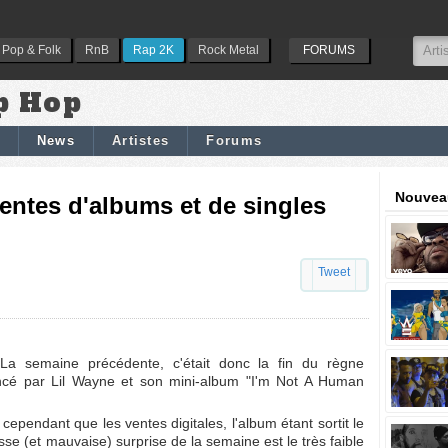
Pop & Folk
RnB
Rap 2K
Rock Metal
FORUMS
p Hop
News
Artistes
Forums
Nouveau
entes d'albums et de singles
Tweet
La semaine précédente, c'était donc la fin du règne
ncé par Lil Wayne et son mini-album "I'm Not A Human
ependant que les ventes digitales, l'album étant sortit le
se (et mauvaise) surprise de la semaine est le très faible