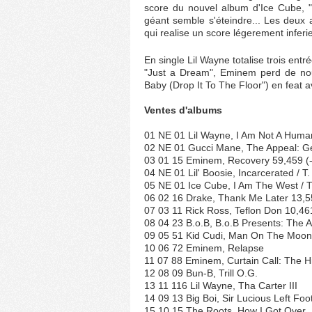
score du nouvel album d'Ice Cube, "
géant semble s'éteindre... Les deux
qui realise un score légerement inferi
En single Lil Wayne totalise trois entr
"Just a Dream", Eminem perd de nou
Baby (Drop It To The Floor") en feat a
Ventes d'albums
01 NE 01 Lil Wayne, I Am Not A Human
02 NE 01 Gucci Mane, The Appeal: Geo
03 01 15 Eminem, Recovery 59,459 (-1
04 NE 01 Lil' Boosie, Incarcerated / T.
05 NE 01 Ice Cube, I Am The West / T
06 02 16 Drake, Thank Me Later 13,55
07 03 11 Rick Ross, Teflon Don 10,461
08 04 23 B.o.B, B.o.B Presents: The
09 05 51 Kid Cudi, Man On The Moon
10 06 72 Eminem, Relapse
11 07 88 Eminem, Curtain Call: The Hi
12 08 09 Bun-B, Trill O.G.
13 11 116 Lil Wayne, Tha Carter III
14 09 13 Big Boi, Sir Lucious Left Fo
15 10 15 The Roots, How I Got Over