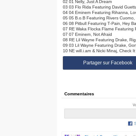
02 01 Nelly, Just A Dream
03 03 Flo Rida Featuring David Guett
04 04 Eminem Featuring Rihanna, Lo
05 05 B.o.B Featuring Rivers Cuomo,
06 08 Pitbull Featuring T-Pain, Hey Ba
07 RE Waka Flocka Flame Featuring
07 07 Eminem, Not Afraid
08 RE Lil Wayne Featuring Drake, Rig
09 03 Lil Wayne Featuring Drake, Go
10 NE will.i.am & Nicki Minaj, Check It
Partager sur Facebook
Commentaires
V