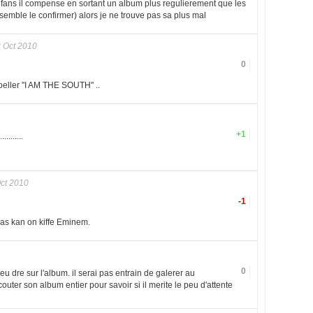
es fans il compense en sortant un album plus regulierement que les
emble le confirmer) alors je ne trouve pas sa plus mal
 Oct 2010
0
peller ''I AM THE SOUTH'' ..
+1
.........
ct 2010
-1
pas kan on kiffe Eminem.
0
 eu dre sur l'album. il serai pas entrain de galerer au
outer son album entier pour savoir si il merite le peu d'attente