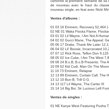
cartonné la première semaine de sa so
de nouveau avec le haut du classe
nouveau single, en feat avec Nicki Min
Ventes d'albums :
01 03 16 Eminem, Recovery 52,464 (-1
02 NE 01 Waka Flocka Flame, Flockavel
03 01 02 Lil Wayne, I Am Not A Human
04 02 02 Gucci Mane, The Appeal: Geo
05 06 17 Drake, Thank Me Later 12,12
06 04 02 Lil' Boosie, Incarcerated 10,
07 07 12 Rick Ross, Teflon Don 9,125 
08 05 02 Ice Cube, I Am The West 7,83
09 08 24 B.o.B, B.o.B Presents: The
10 09 52 Kid Cudi, Man On The Moon
11 10 73 Eminem, Relapse
12 13 89 Eminem, Curtain Call: The H
13 12 10 Bun-B, Trill O.G.
14 13 117 Lil Wayne, Tha Carter III
15 14 14 Big Boi, Sir Lucious Left Fo
Ventes de singles :
01 NE Kanye West Featuring Pusha 