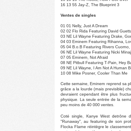
16 13 55 Jay-Z, The Blueprint 3
Ventes de singles
01 01 Nelly, Just A Dream
02 02 Flo Rida Featuring David Guett
03 NE Lil Wayne Featuring Drake, Go
04 03 Eminem Featuring Rihanna, Lo
05 04 B.o.B Featuring Rivers Cuomo,
06 NE Lil Wayne Featuring Nicki Min
07 05 Eminem, Not Afraid
08 NE Pitbull Featuring T-Pain, Hey B
09 NE Lil Wayne, I Am Not A Human B
10 08 Mike Posner, Cooler Than Me
Cette semaine, Eminem reprend sa p
grâce a la lourde (mais previsible) c
devraient cependant être plus fruct
physique. La seule entrée de la sema
peu moins de 40 000 ventes.
Coté single, Kanye West detrône d
"Runaway", au featuring de son prot
Flocka Flame réintègre le classement