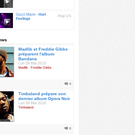
Gucci Mane -
Hurt
Rap US
Feelings
news
Madlib et Freddie Gibbs
préparent l'album
Bandana
Lun 09 Mai 2016
Madlib
Freddie Gibbs
0
Timbaland prépare son
dernier album Opera Noir
Lun 09 Mai 2016
Timbaland
0