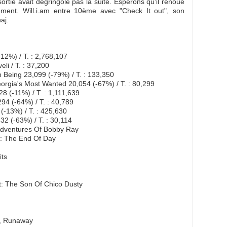
rtie avait degringolé pas la suite. Esperons qu'il renoue
ment. Will.i.am entre 10ème avec "Check It out", son
aj.
2%) / T. : 2,768,107
i / T. : 37,200
 Being 23,099 (-79%) / T. : 133,350
rgia's Most Wanted 20,054 (-67%) / T. : 80,299
8 (-11%) / T. : 1,111,639
294 (-64%) / T. : 40,789
(-13%) / T. : 425,630
2 (-63%) / T. : 30,114
 Adventures Of Bobby Ray
: The End Of Day
its
ot: The Son Of Chico Dusty
T, Runaway