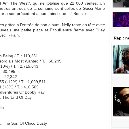
I Am The West", qui ne totalise que 22 000 ventes. Un
 autres entrées de la semaine sont celles de Gucci Mane
eur a son précédent album, ainsi que Lil' Boosie.
ées grâce a l'entrée de son album. Nelly reste en tête avec
veau une petite place et Pitbull entre 8ème avec "Hey
vec T-Pain.
Rap : 
 Being / T. : 110,251
rgia's Most Wanted / T. : 60,245
0%) / T. : 2,715,643
 : 30,495
. : 22,342
5 (-12%) / T. : 1,099,511
 (+3%) / T. : 416,505
 Adventures Of Bobby Ray
: The End Of Day
ts
ot: The Son Of Chico Dusty