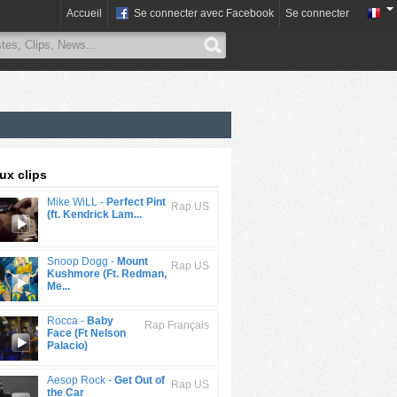
Accueil
Se connecter avec Facebook
Se connecter
x clips
Mike WiLL -
Perfect Pint
Rap US
(ft. Kendrick Lam...
Snoop Dogg -
Mount
Rap US
Kushmore (Ft. Redman,
Me...
Rocca -
Baby
Rap Français
Face (Ft Nelson
Palacio)
Aesop Rock -
Get Out of
Rap US
the Car