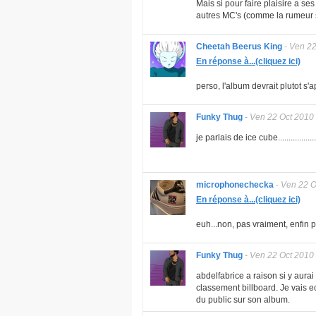
Mais si pour faire plaisire a s
autres MC's (comme la rumeur s
Cheetah Beerus King
-
Ven 22
En réponse à...(cliquez ici)
perso, l'album devrait plutot s'a
Funky Thug
-
Ven 22 Oct 2010
je parlais de ice cube....................
microphonechecka
-
Ven 22 O
En réponse à...(cliquez ici)
euh...non, pas vraiment, enfin 
Funky Thug
-
Ven 22 Oct 2010
abdelfabrice a raison si y aurai
classement billboard. Je vais ec
du public sur son album.