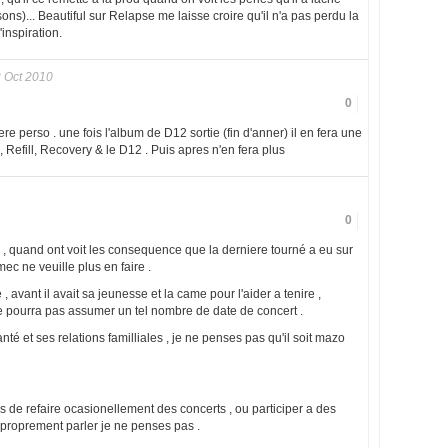
)... Beautiful sur Relapse me laisse croire qu'il n'a pas perdu la
l'inspiration.
 Oct 2010
0
ere perso . une fois l'album de D12 sortie (fin d'anner) il en fera une
efill, Recovery & le D12 . Puis apres n'en fera plus
0
 , quand ont voit les consequence que la derniere tourné a eu sur
ec ne veuille plus en faire .
re , avant il avait sa jeunesse et la came pour l'aider a tenire ,
 ne pourra pas assumer un tel nombre de date de concert .
anté et ses relations familliales , je ne penses pas qu'il soit mazo
de refaire ocasionellement des concerts , ou participer a des
 proprement parler je ne penses pas .