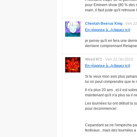
pour Eminem show (80 % des sons
main, il faut juste qu'il retrouve 
Cheetah Beerus King
-
Ven 22
En réponse à...(cliquez ici)
je pense qu'il en fera une derni
derniere comprennant Relapse, R
Weed 971
-
Ven 22 Oct 2010
En réponse à...(cliquez ici)
Si tu veux mon avis plus jamais
lui on peut comprendre que le m
Il n'a plus 20 ans , et il est sob
maintenant qu'il n'a plus sa il
Les tournées lui ont détruit la s
pour recommencer .
Cepandant sa ne l'empeche pas 
festivaux , mais des tournées a