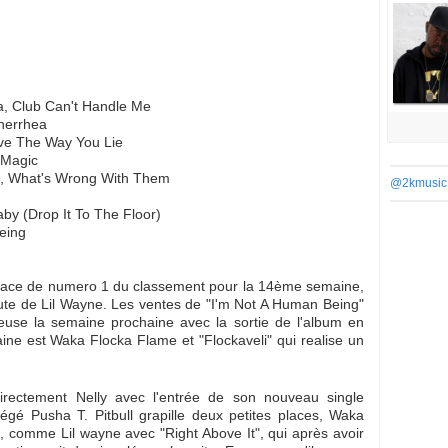
a, Club Can't Handle Me
nerrhea
ve The Way You Lie
 Magic
aj, What's Wrong With Them
@2kmusic
aby (Drop It To The Floor)
eing
lace de numero 1 du classement pour la 14ème semaine,
hute de Lil Wayne. Les ventes de "I'm Not A Human Being"
ueuse la semaine prochaine avec la sortie de l'album en
ine est Waka Flocka Flame et "Flockaveli" qui realise un
irectement Nelly avec l'entrée de son nouveau single
égé Pusha T. Pitbull grapille deux petites places, Waka
, comme Lil wayne avec "Right Above It", qui après avoir