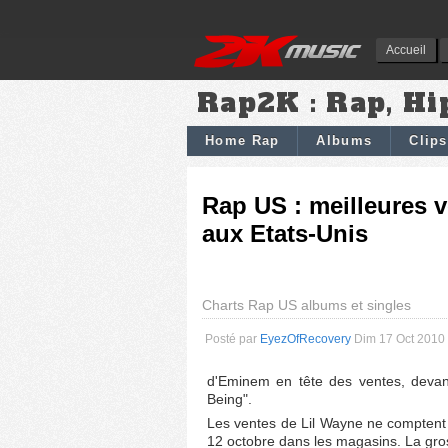
Accueil
Rap2K : Rap, Hi
Home Rap
Albums
Clips
Rap US : meilleures v
aux Etats-Unis
Charts Rap US albums et singles
Posté par
EyezOfRecovery
Dim 17 Oct 2010
d'Eminem en tête des ventes, deva
Being".
Les ventes de Lil Wayne ne comptent c
12 octobre dans les magasins. La gros