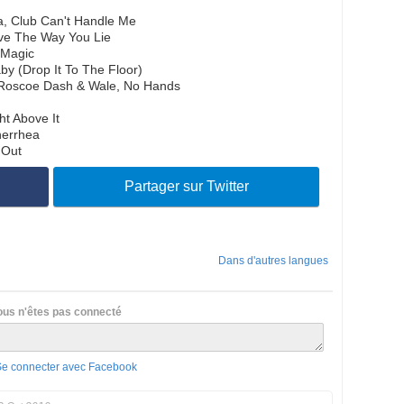
a, Club Can't Handle Me
ve The Way You Lie
 Magic
by (Drop It To The Floor)
 Roscoe Dash & Wale, No Hands
ht Above It
nerrhea
 Out
Partager sur Twitter
Dans d'autres langues
ous n'êtes pas connecté
Se connecter avec Facebook