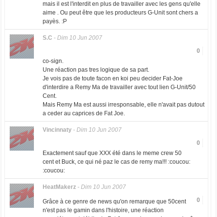
mais il est l'interdit en plus de travailler avec les gens qu'elle
aime . Ou peut être que les producteurs G-Unit sont chers a
payès. :P
S.C
-
Dim 10 Jun 2007
0
co-sign.
Une réaction pas tres logique de sa part.
Je vois pas de toute facon en koi peu decider Fat-Joe
d'interdire a Remy Ma de travailler avec tout lien G-Unit/50
Cent.
Mais Remy Ma est aussi irresponsable, elle n'avait pas dutout
a ceder au caprices de Fat Joe.
Vincinnaty
-
Dim 10 Jun 2007
0
Exactement sauf que XXX été dans le meme crew 50
cent et Buck, ce qui né paz le cas de remy ma!!! :coucou:
:coucou:
HeatMakerz
-
Dim 10 Jun 2007
0
Grâce à ce genre de news qu'on remarque que 50cent
n'est pas le gamin dans l'histoire, une réaction