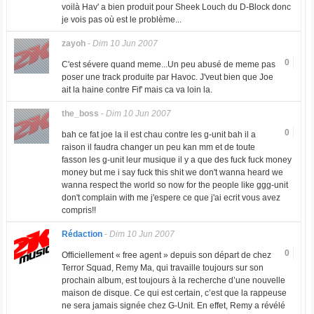
voilà Hav' a bien produit pour Sheek Louch du D-Block donc
je vois pas où est le problème...
zayoh
-
Dim 10 Jun 2007
0
C'est sévere quand meme...Un peu abusé de meme pas
poser une track produite par Havoc. J'veut bien que Joe
ait la haine contre Fif' mais ca va loin la.
the_boss
-
Dim 10 Jun 2007
0
bah ce fat joe la il est chau contre les g-unit bah il a
raison il faudra changer un peu kan mm et de toute
fasson les g-unit leur musique il y a que des fuck fuck money
money but me i say fuck this shit we don't wanna heard we
wanna respect the world so now for the people like ggg-unit
don't complain with me j'espere ce que j'ai ecrit vous avez
compris!!
Rédaction
-
Dim 10 Jun 2007
0
Officiellement « free agent » depuis son départ de chez
Terror Squad, Remy Ma, qui travaille toujours sur son
prochain album, est toujours à la recherche d’une nouvelle
maison de disque. Ce qui est certain, c’est que la rappeuse
ne sera jamais signée chez G-Unit. En effet, Remy a révélé