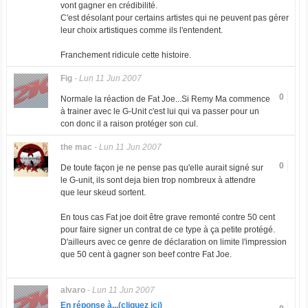
vont gagner en crédibilité.
C'est désolant pour certains artistes qui ne peuvent pas gérer
leur choix artistiques comme ils l'entendent.
Franchement ridicule cette histoire.
Fig
-
Lun 11 Jun 2007
0
Normale la réaction de Fat Joe...Si Remy Ma commence
à trainer avec le G-Unit c'est lui qui va passer pour un
con donc il a raison protéger son cul.
the mac
-
Lun 11 Jun 2007
0
De toute façon je ne pense pas qu'elle aurait signé sur
le G-unit, ils sont deja bien trop nombreux à attendre
que leur skeud sortent.
En tous cas Fat joe doit être grave remonté contre 50 cent
pour faire signer un contrat de ce type à ça petite protégé.
D'ailleurs avec ce genre de déclaration on limite l'impression
que 50 cent à gagner son beef contre Fat Joe.
alvaro
-
Lun 11 Jun 2007
En réponse à...(cliquez ici)