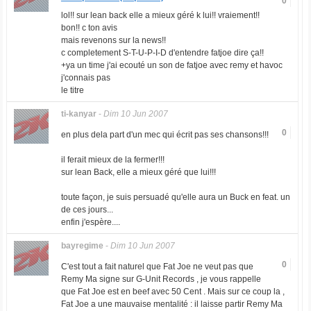
0
lol!! sur lean back elle a mieux géré k lui!! vraiement!!
bon!! c ton avis
mais revenons sur la news!!
c completement S-T-U-P-I-D d'entendre fatjoe dire ça!!
+ya un time j'ai ecouté un son de fatjoe avec remy et havoc
j'connais pas
le titre
ti-kanyar
-
Dim 10 Jun 2007
0
en plus dela part d'un mec qui écrit pas ses chansons!!!
il ferait mieux de la fermer!!!
sur lean Back, elle a mieux géré que lui!!!
toute façon, je suis persuadé qu'elle aura un Buck en feat. un
de ces jours...
enfin j'espère....
bayregime
-
Dim 10 Jun 2007
0
C'est tout a fait naturel que Fat Joe ne veut pas que
Remy Ma signe sur G-Unit Records , je vous rappelle
que Fat Joe est en beef avec 50 Cent . Mais sur ce coup la ,
Fat Joe a une mauvaise mentalité : il laisse partir Remy Ma