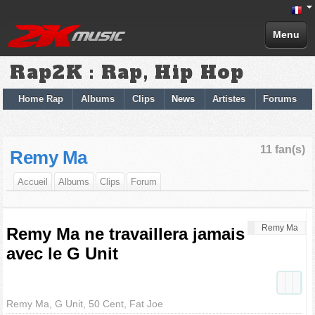
Menu
Rap2K : Rap, Hip Hop
Home Rap
Albums
Clips
News
Artistes
Forums
11 fan(s)
Remy Ma
Accueil
Albums
Clips
Forum
Remy Ma
Remy Ma ne travaillera jamais
avec le G Unit
Remy Ma, G Unit, 50 Cent, Fat Joe