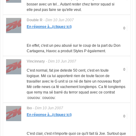
bosser avec un tel... Autant rester chez terror squad si
elle peut pas faire se qu'elle veut.
Double R
-
Dim 10 Jun 2007
En réponse à...(cliquez ici)
0
En effet, c'est un peu abusé sur le coup de la part du Don
Cartagena, Havoc a produit Styles P également.
Vincinnaty
-
Dim 10 Jun 2007
0
C'est normal, fat joe deteste 50 cent, c'est en toute
logique. Mé ca lui apporteré rien de toute facon de
travailler avec le G unit si ce né de faire un nouveau flop!!
Mé cette news ca fé vachement longtemps. Ca fé longtemps
que remy ma sé barré du terror squad avec ce contrat
:coucou: :coucou:
Ibo
-
Dim 10 Jun 2007
En réponse à...(cliquez ici)
0
C'est clair, c'est n'importe quoi ce qu'il fait là Joe. Surtout que