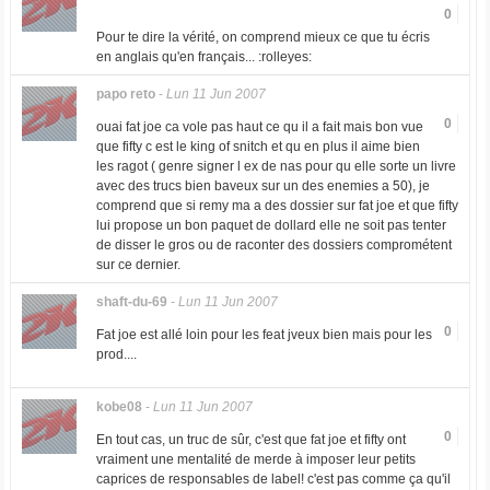
0
Pour te dire la vérité, on comprend mieux ce que tu écris
en anglais qu'en français... :rolleyes:
papo reto
-
Lun 11 Jun 2007
0
ouai fat joe ca vole pas haut ce qu il a fait mais bon vue
que fifty c est le king of snitch et qu en plus il aime bien
les ragot ( genre signer l ex de nas pour qu elle sorte un livre
avec des trucs bien baveux sur un des enemies a 50), je
comprend que si remy ma a des dossier sur fat joe et que fifty
lui propose un bon paquet de dollard elle ne soit pas tenter
de disser le gros ou de raconter des dossiers comprométent
sur ce dernier.
shaft-du-69
-
Lun 11 Jun 2007
0
Fat joe est allé loin pour les feat jveux bien mais pour les
prod....
kobe08
-
Lun 11 Jun 2007
0
En tout cas, un truc de sûr, c'est que fat joe et fifty ont
vraiment une mentalité de merde à imposer leur petits
caprices de responsables de label! c'est pas comme ça qu'il