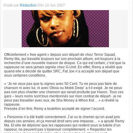
Posté par
Rédaction
Dim 10 Jun 2007
Officiellement « free agent » depuis son départ de chez Terror Squad,
Remy Ma, qui travaille toujours sur son prochain album, est toujours à la
recherche d’une nouvelle maison de disque. Ce qui est certain, c’est que la
rappeuse ne sera jamais signée chez G-Unit. En effet, Remy a révélé que
quand elle a décidé de quitter SRC, Fat Joe n’a accepté son départ que
sous certaines conditions.
« ‘Je ne veux pas que tu signes avec 50 Cent. Tu ne peux pas faire de
chanson ni avec lui, ni avec Olivia ou Mobb Deep’ a-t-il exigé. Je ne peux
pas non plus chanter une chanson qui serait produite par Havoc. Tous ces
gars – leurs noms sont tous mentionnés sur mon contrat de départ - je ne
peux pas travailler avec eux, de Sha Money à Whoo Kid… » a révélé la
rappeuse.
Pressée d’en finir, Remy a toutefois accepté de signer l’accord.
« Personne n’a été traité correctement. J’ai vu le chemin qu’on avait pris
depuis ces années, et ça menait droit vers une impasse… » a ajouté Remy
Ma. Et elle de déplorer que les rappeuses qui restent sous la tutelle d’un
rappeur, ne peuvent pas s’épanouir complètement. « Regardez les