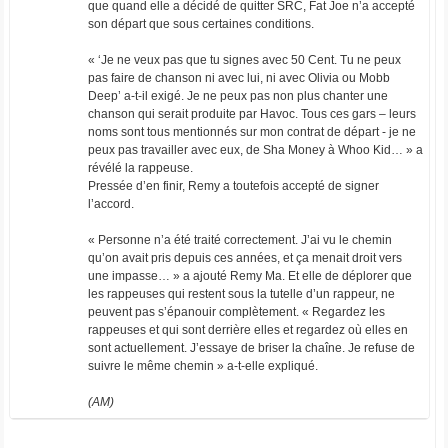
que quand elle a décidé de quitter SRC, Fat Joe n’a accepté
son départ que sous certaines conditions.
« ‘Je ne veux pas que tu signes avec 50 Cent. Tu ne peux
pas faire de chanson ni avec lui, ni avec Olivia ou Mobb
Deep’ a-t-il exigé. Je ne peux pas non plus chanter une
chanson qui serait produite par Havoc. Tous ces gars – leurs
noms sont tous mentionnés sur mon contrat de départ - je ne
peux pas travailler avec eux, de Sha Money à Whoo Kid… » a
révélé la rappeuse.
Pressée d’en finir, Remy a toutefois accepté de signer
l’accord.
« Personne n’a été traité correctement. J’ai vu le chemin
qu’on avait pris depuis ces années, et ça menait droit vers
une impasse… » a ajouté Remy Ma. Et elle de déplorer que
les rappeuses qui restent sous la tutelle d’un rappeur, ne
peuvent pas s’épanouir complètement. « Regardez les
rappeuses et qui sont derrière elles et regardez où elles en
sont actuellement. J’essaye de briser la chaîne. Je refuse de
suivre le même chemin » a-t-elle expliqué.
(AM)