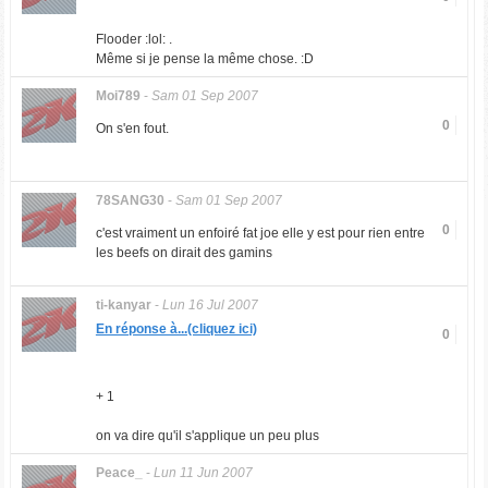
Flooder :lol: .
Même si je pense la même chose. :D
Moi789
-
Sam 01 Sep 2007
0
On s'en fout.
78SANG30
-
Sam 01 Sep 2007
0
c'est vraiment un enfoiré fat joe elle y est pour rien entre
les beefs on dirait des gamins
ti-kanyar
-
Lun 16 Jul 2007
En réponse à...(cliquez ici)
0
+ 1
on va dire qu'il s'applique un peu plus
Peace_
-
Lun 11 Jun 2007