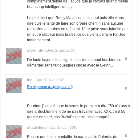
complétement débile de Fat Joe que je croyais quand même
beaucoup intelligent que ça.
Le pire c'est que Remy Ma accepte ce deal puis elle viens
dire qu'elle tente de faire son propre chemin sans aucune
restriction ou autres en refusant d'être prise sous tutuelle par
un autre rappeur mais là c'est ce que viens de faire Fat Joe
indirectement ...
storm-dv
-
Dim 10 Jun 2007
0
De toute façon elle a signé...et puis elle peut trés bien se
démerder sans fair quelques chose avec le G-unit...
Ibo
-
Dim 10 Jun 2007
En réponse à...(cliquez ici)
0
Pourtant j'suis sûr que tu serais le premier à dire "50 n'a pas à
dire à Buck/Eminem de ne pas travailler avec XXX, c'est 50
qui est en beef, pas Buck/Eminem". J'me trompe?
shadydogg
-
Dim 10 Jun 2007
0
Encore une belle mentalité, tu part mais je t'interdis de