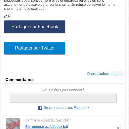
rappeuses et qui sont derrière elles et regardez où elles en sont
actuellement. J’essaye de briser la chaîne. Je refuse de suivre le même
chemin » a-t-elle expliqué.
(AM)
Partager sur Facebook
Partager sur Twitter
Dans d'autres langues
Commentaires
Vous n'êtes pas connecté
Se connecter avec Facebook
panthers
-
Sam 01 Sep 2007
En réponse à...(cliquez ici)
0