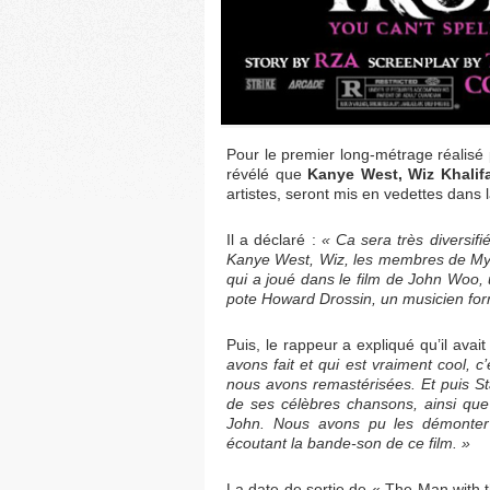
Pour le premier long-métrage réalisé
révélé que
Kanye West, Wiz Khalif
artistes, seront mis en vedettes dans l
Il a déclaré :
« Ca sera très diversif
Kanye West, Wiz, les membres de My 
qui a joué dans le film de John Woo,
pote Howard Drossin, un musicien fo
Puis, le rappeur a expliqué qu’il avai
avons fait et qui est vraiment cool, 
nous avons remastérisées. Et puis S
de ses célèbres chansons, ainsi que
John. Nous avons pu les démonter 
écoutant la bande-son de ce film. »
La date de sortie de « The Man with th