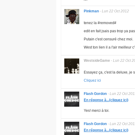
^^
Pinkman
-
Lun 22 Oct 2012
tenez la #removed#
edit en fait jsais pas trop ya pas
Putain c'est censuré chez moi.
West ton lien il a l'air meilleur
WestsideGame
-
Lun 22 Oct 2
Essayez ça, c'est la deluxe, je s
Cliquez ici
Flash Gordon
-
Lun 22 Oct 201
En réponse à...(cliquez ici)
Yes! merci à toi.
Flash Gordon
-
Lun 22 Oct 201
En réponse à...(cliquez ici)