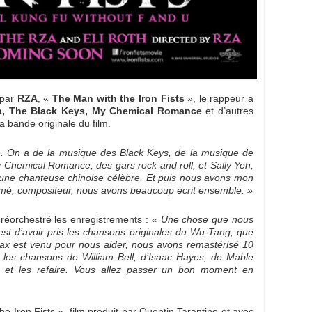
 par
RZA
, «
The Man with the Iron Fists
», le rappeur a
a, The Black Keys, My Chemical Romance
et d’autres
a bande originale du film.
ié. On a de la musique des Black Keys, de la musique de
Chemical Romance, des gars rock and roll, et Sally Yeh,
 une chanteuse chinoise célèbre. Et puis nous avons mon
rmé, compositeur, nous avons beaucoup écrit ensemble. »
t réorchestré les enregistrements :
« Une chose que nous
c’est d’avoir pris les chansons originales du Wu-Tang, que
tax est venu pour nous aider, nous avons remastérisé 10
 les chansons de William Bell, d’Isaac Hayes, de Mable
et les refaire. Vous allez passer un bon moment en
e Iron Fists », film produit par Quentin Tarantino et avec