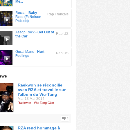
Me...
Rocca -
Baby
Rap Français
Face (Ft Nelson
Palacio)
Aesop Rock -
Get Out of
Rap US
the Car
Gucci Mane -
Hurt
Rap US
Feelings
news
Raekwon se réconcilie
avec RZA et travaille sur
l'album du Wu-Tang
Mar 13 Mai 2014
Raekwon
Wu-Tang Clan
4
RZA rend hommage à