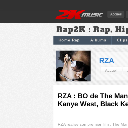
Accueil
Rap2K : Rap, Hi
Home Rap
Albums
Clips
RZA
Accueil
RZA : BO de The Man 
Kanye West, Black K
RZA réalise son premier film : The Man 