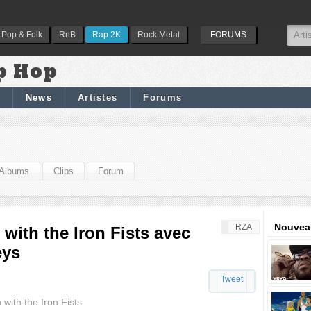
Pop & Folk
RnB
Rap 2K
Rock Metal
FORUMS
p Hop
News
Artistes
Forums
Albums
Clips
Forum
Nouveau
RZA
with the Iron Fists avec
eys
Tweet
with the Iron Fists