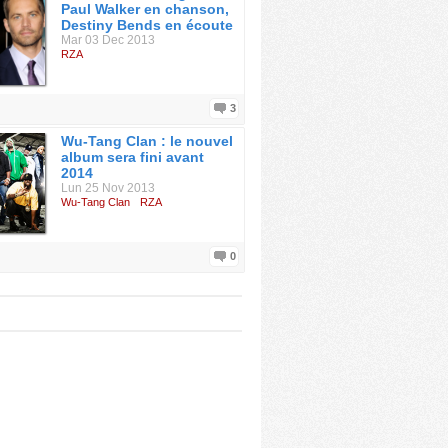
Paul Walker en chanson,
Destiny Bends en écoute
Mar 03 Dec 2013
RZA
3
Wu-Tang Clan : le nouvel
album sera fini avant
2014
Lun 25 Nov 2013
Wu-Tang Clan
RZA
0