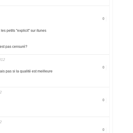
0
 les petits "explicit" sur itunes
 c'est pas censuré?
012
0
ais pas si la qualité est meilleure
2
0
2
0