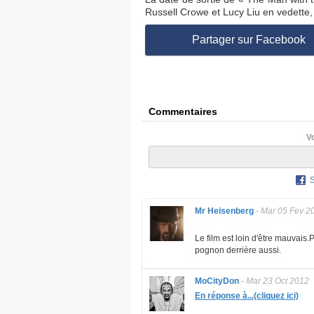
Russell Crowe et Lucy Liu en vedette
Partager sur Facebook
Commentaires
V
Mr Heisenberg
-
Mar 05 Fev 2
Le film est loin d'être mauvais.P
pognon derrière aussi.
MoCityDon
-
Mar 23 Oct 2012
En réponse à...(cliquez ici)