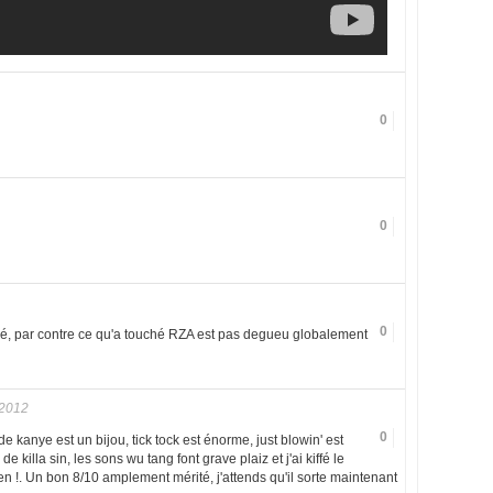
0
0
0
imé, par contre ce qu'a touché RZA est pas degueu globalement
 2012
0
de kanye est un bijou, tick tock est énorme, just blowin' est
e killa sin, les sons wu tang font grave plaiz et j'ai kiffé le
en !. Un bon 8/10 amplement mérité, j'attends qu'il sorte maintenant