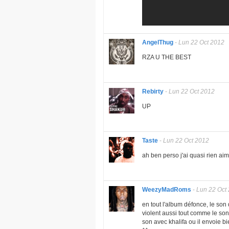
AngelThug
-
Lun 22 Oct 2012
RZA U THE BEST
Rebirty
-
Lun 22 Oct 2012
UP
Taste
-
Lun 22 Oct 2012
ah ben perso j'ai quasi rien a
WeezyMadRoms
-
Lun 22 Oct
en tout l'album défonce, le son 
violent aussi tout comme le son d
son avec khalifa ou il envoie bi