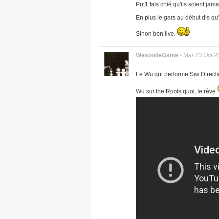
Put1 fais chié qu'ils soient jam
En plus le gars au début dis qu'il
Sinon bon live.
WestsideGame
-
Mar 23 Oct 2
Le Wu qui performe Siw Direct
Wu sur the Roots quoi, le rêve