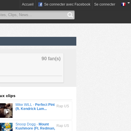
Accueil
Se connecter avec Facebook
Se connecter
90 fan(s)
x clips
Mike WiLL -
Perfect Pint
Rap US
(ft. Kendrick Lam...
Snoop Dogg -
Mount
Rap US
Kushmore (Ft. Redman,