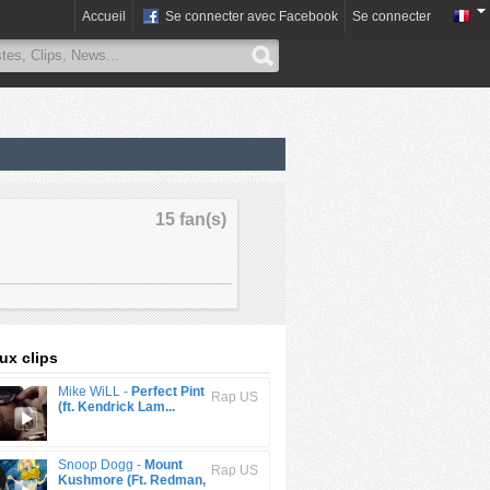
Accueil
Se connecter avec Facebook
Se connecter
15 fan(s)
x clips
Mike WiLL -
Perfect Pint
Rap US
(ft. Kendrick Lam...
Snoop Dogg -
Mount
Rap US
Kushmore (Ft. Redman,