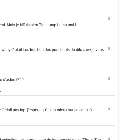
0
t vrai. Mais je kiffais bien The Lump Lump moi !
0
owboys" etait tres tres bon des purs beats du ditc crew,je vous
0
e d'asterix???
.
0
était pas top, j'espère qu'il fera mieux sur ce coup là.
0