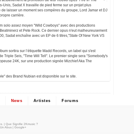
 actuellement la promotion de leur nouvel opus "Fire In The
s-Unis, Sadat X travaille de pied ferme sur un projet plus
dé de laisser un moment ses compères du groupe, Lord Jamar et DJ
ropre carrière.
lbum solo assez moyen "Wild Cowboys" avec des productions
Beatminerz et Pete Rock. Ce dernier opus n'eut malheureusement
0, Sadat enchaîne avec un EP de 6 titres,"State Of New York VS
lbum sortira sur l’étiquette Madd Records, un label qui s'est
 Triple Seis, "Time Will Tell". Le premier single sera "Somebody's
appeuse 24K, sur une production signée Mizchief Aka The
le" des Brand Nubian est disponible sur le site.
News
Artistes
Forums
és
. |
Que Signifie 2Kmusic ?
 Un Abus
|
Google+