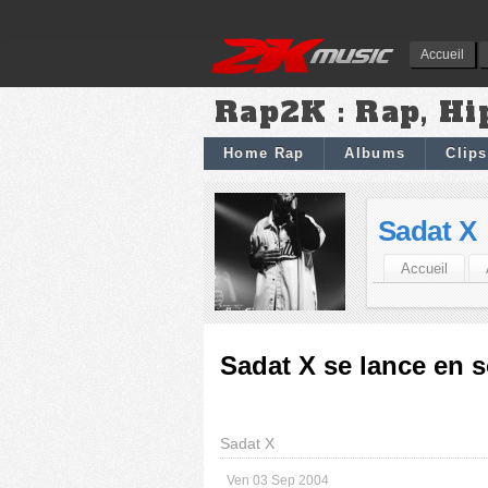
Accueil
Rap2K : Rap, Hi
Home Rap
Albums
Clips
Sadat X
Accueil
Sadat X se lance en s
Sadat X
Ven 03 Sep 2004