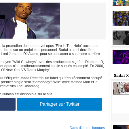
t la promotion de leur nouvel opus "Fire In The Hole" aux quatre
ed ferme sur un projet plus personnel. Sadat a ainsi décidé de
Lord Jamar et DJ Alamo, pour se consacrer à sa propre carrière.
ez moyen "Wild Cowboys" avec des productions signées Diamond D,
ier opus n'eut malheureusement pas le succès escompté. En 2000,
te Of New York VS Derek Murphy".
Sadat X
sur l’étiquette Madd Records, un label qui s'est récemment occupé
 Le premier single sera "Somebody's Wife" avec Method Man et la
izchief Aka The Underdog.
 Nubian est disponible sur le site.
Partager sur Twitter
Dans d'autres langues