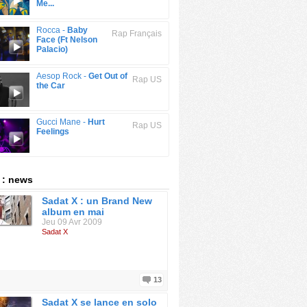
Me...
Rocca -
Baby
Rap Français
Face (Ft Nelson
Palacio)
Aesop Rock -
Get Out of
Rap US
the Car
Gucci Mane -
Hurt
Rap US
Feelings
 : news
Sadat X : un Brand New
album en mai
Jeu 09 Avr 2009
Sadat X
13
Sadat X se lance en solo