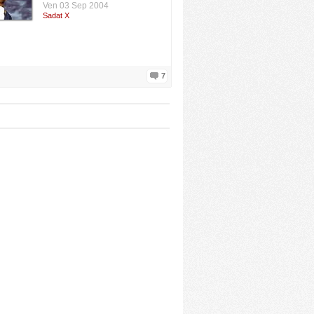
Ven 03 Sep 2004
Sadat X
7