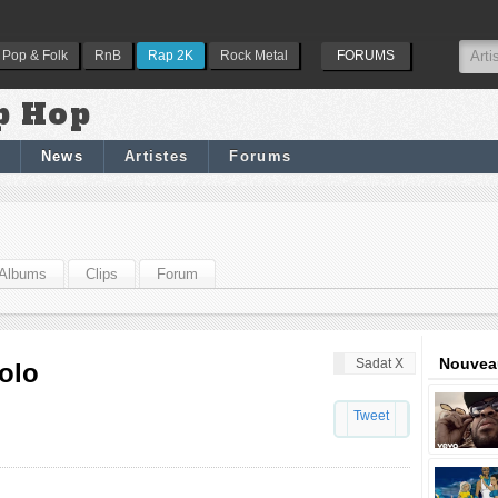
Pop & Folk
RnB
Rap 2K
Rock Metal
FORUMS
p Hop
News
Artistes
Forums
Albums
Clips
Forum
Nouveau
Sadat X
olo
Tweet