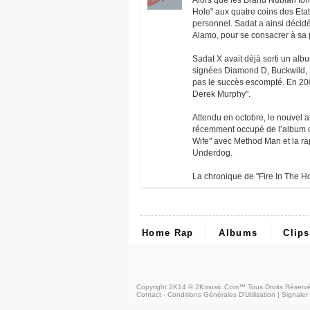
Alors que les Brand Nubian font
Hole" aux quatre coins des Etat
personnel. Sadat a ainsi déci
Alamo, pour se consacrer à sa p
Sadat X avait déjà sorti un a
signées Diamond D, Buckwild, 
pas le succès escompté. En 200
Derek Murphy".
Attendu en octobre, le nouvel a
récemment occupé de l’album de
Wife" avec Method Man et la r
Underdog.
La chronique de "Fire In The Ho
Home Rap
Albums
Clips
Copyright 2K14 © 2Kmusic.com™
Tous Droits Réserv
Contact - Conditions Générales D'Utilisation
|
Signaler