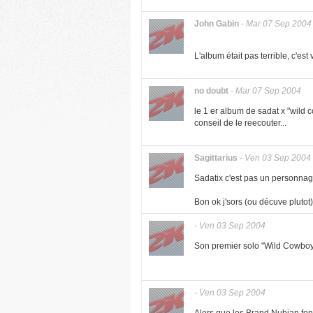
John Gabin
-
Mar 07 Sep 2004
L'album était pas terrible, c'es
no doubt
-
Mar 07 Sep 2004
le 1 er album de sadat x "wild c
conseil de le reecouter...
Sagittarius
-
Ven 03 Sep 2004
Sadatix c'est pas un personnag
Bon ok j'sors (ou décuve plutot)
-
Ven 03 Sep 2004
Son premier solo "Wild Cowboys" 
-
Ven 03 Sep 2004