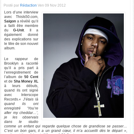
Posté par
Rédaction
Ven 09 Nov 2012
Lors d’une interview
avec ThisIs50.com,
Saigon
a révélé qu’il
a failli être membre
du
G-Unit
. Il a
également donné
des explications sur
le titre de son nouvel
album.
Le rappeur de
Brooklyn a raconté
qu’il a pris part à
l’enregistrement de
l’album de
50 Cent
et de
Sha Money XL
à leurs débuts,
quand ils ont signé
avec Interscope
Records.
« J’étais là
quand ils ont
enregistré ‘You’re
after my cheddar…’,
je les observais
dans le studio
comme un enfant qui regarde quelque chose de grandiose se passer…
C’est un bon gars, il a un grand cœur, il m’a accueilli dès le départ »
,