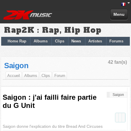
Menu
Rap2K : Rap, Hip Hop
Home Rap
Albums
Clips
News
Artistes
Forums
42 fan(s)
Saigon
Accueil
Albums
Clips
Forum
Saigon
Saigon : j'ai failli faire partie
du G Unit
Saigon donne l'explication du titre Bread And Circuses