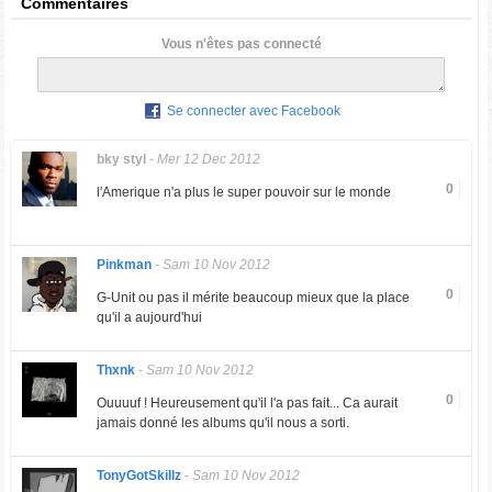
Commentaires
Vous n'êtes pas connecté
Se connecter avec Facebook
bky styl
-
Mer 12 Dec 2012
0
l'Amerique n'a plus le super pouvoir sur le monde
Pinkman
-
Sam 10 Nov 2012
0
G-Unit ou pas il mérite beaucoup mieux que la place
qu'il a aujourd'hui
Thxnk
-
Sam 10 Nov 2012
0
Ouuuuf ! Heureusement qu'il l'a pas fait... Ca aurait
jamais donné les albums qu'il nous a sorti.
TonyGotSkillz
-
Sam 10 Nov 2012