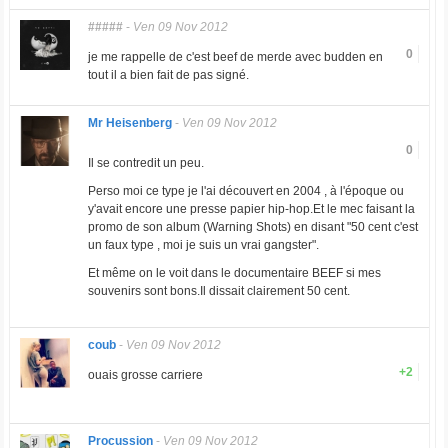
#####
-
Ven 09 Nov 2012
0
je me rappelle de c'est beef de merde avec budden en
tout il a bien fait de pas signé.
Mr Heisenberg
-
Ven 09 Nov 2012
0
Il se contredit un peu.
Perso moi ce type je l'ai découvert en 2004 , à l'époque ou
y'avait encore une presse papier hip-hop.Et le mec faisant la
promo de son album (Warning Shots) en disant "50 cent c'est
un faux type , moi je suis un vrai gangster".
Et même on le voit dans le documentaire BEEF si mes
souvenirs sont bons.Il dissait clairement 50 cent.
coub
-
Ven 09 Nov 2012
+2
ouais grosse carriere
Procussion
-
Ven 09 Nov 2012