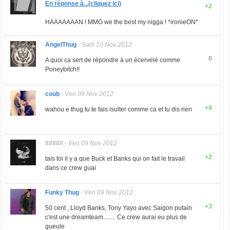
En réponse à...(cliquez ici)
+2
HAAAAAAAN ! MMG we the best my nigga ! *ironieON*
AngelThug
-
Sam 10 Nov 2012
0
A quoi ca sert de répondre à un écervelé comme
Poneybitch!!
coub
-
Ven 09 Nov 2012
+4
wahou e thug tu te fais isulter comme ca et tu dis rien
#####
-
Ven 09 Nov 2012
+2
tais toi il y a que Buck et Banks qui on fait le travail
dans ce crew guai
Funky Thug
-
Ven 09 Nov 2012
+3
50 cent , Lloyd Banks, Tony Yayo avec Saigon putain
c'est une dreamteam........ Ce crew aurai eu plus de
gueule