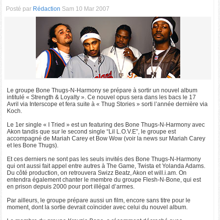
Posté par
Rédaction
Sam 10 Mar 2007
Le groupe Bone Thugs-N-Harmony se prépare à sortir un nouvel album
intitulé « Strength & Loyalty ». Ce nouvel opus sera dans les bacs le 17
Avril via Interscope et fera suite à « Thug Stories » sorti l’année dernière via
Koch.
Le 1er single « I Tried » est un featuring des Bone Thugs-N-Harmony avec
Akon tandis que sur le second single “Lil L.O.V.E”, le groupe est
accompagné de Mariah Carey et Bow Wow (voir la news sur Mariah Carey
et les Bone Thugs).
Et ces derniers ne sont pas les seuls invités des Bone Thugs-N-Harmony
qui ont aussi fait appel entre autres à The Game, Twista et Yolanda Adams.
Du côté production, on retrouvera Swizz Beatz, Akon et will.i.am. On
entendra également chanter le membre du groupe Flesh-N-Bone, qui est
en prison depuis 2000 pour port illégal d’armes.
Par ailleurs, le groupe prépare aussi un film, encore sans titre pour le
moment, dont la sortie devrait coïncider avec celui du nouvel album.