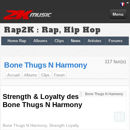
Menu
Rap2K : Rap, Hip Hop
Home Rap
Albums
Clips
News
Artistes
Forums
117 fan(s)
Bone Thugs N Harmony
Accueil
Albums
Clips
Forum
Bone Thugs N Harmony
Strength & Loyalty des
Bone Thugs N Harmony
Bone Thugs N Harmony, Strength Loyalty