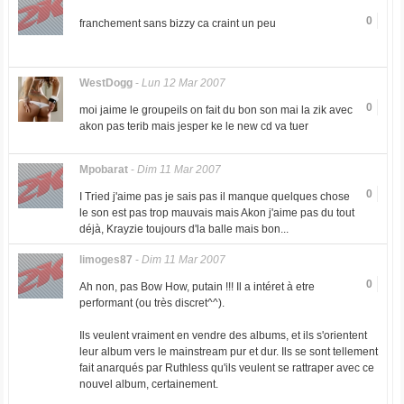
0
franchement sans bizzy ca craint un peu
WestDogg
-
Lun 12 Mar 2007
0
moi jaime le groupeils on fait du bon son mai la zik avec
akon pas terib mais jesper ke le new cd va tuer
Mpobarat
-
Dim 11 Mar 2007
0
I Tried j'aime pas je sais pas il manque quelques chose
le son est pas trop mauvais mais Akon j'aime pas du tout
déjà, Krayzie toujours d'la balle mais bon...
limoges87
-
Dim 11 Mar 2007
0
Ah non, pas Bow How, putain !!! Il a intéret à etre
performant (ou très discret^^).
Ils veulent vraiment en vendre des albums, et ils s'orientent
leur album vers le mainstream pur et dur. Ils se sont tellement
fait anarqués par Ruthless qu'ils veulent se rattraper avec ce
nouvel album, certainement.