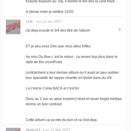
Krayzie toujours au Top, il donne le ton des la 1ere track.
si jdevai noter je mettrai 15/20
LDK
-
Jeu 12 Avr 2007
0
j'ai deja ecoute le 3/4 des titre de l'album
ET je peu vous Dire que vous allez Kiffez
Au nivo Du flow c 'est le retour , ca revien bcp plus dans le
style de the crossRoad
contrairment a leur dernier album ou il avait un peu oublier
leur specialite de rapper-chanter en triolet dans du 4/4
La c'est le Come BACK et c'est tro
Donc ac 2 son ac akon exelent (I tried et never forget met)qui
donne un bon contrast
Cette album ca va etre du bon et ca l'est deja
deniro13
-
Lun 12 Mar 2007