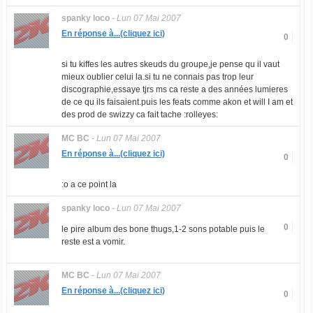
spanky loco
-
Lun 07 Mai 2007
En réponse à...(cliquez ici)
0
si tu kiffes les autres skeuds du groupe,je pense qu il vaut
mieux oublier celui la.si tu ne connais pas trop leur
discographie,essaye tjrs ms ca reste a des années lumieres
de ce qu ils faisaient.puis les feats comme akon et will I am et
des prod de swizzy ca fait tache :rolleyes:
MC BC
-
Lun 07 Mai 2007
En réponse à...(cliquez ici)
0
:o a ce point la
spanky loco
-
Lun 07 Mai 2007
0
le pire album des bone thugs,1-2 sons potable puis le
reste est a vomir.
MC BC
-
Lun 07 Mai 2007
En réponse à...(cliquez ici)
0