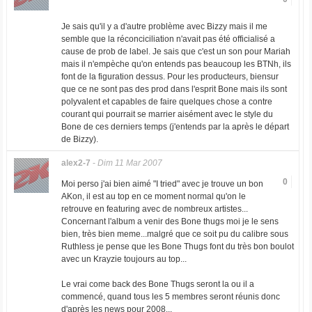
Je sais qu'il y a d'autre problème avec Bizzy mais il me
semble que la réconciciliation n'avait pas été officialisé a
cause de prob de label. Je sais que c'est un son pour Mariah
mais il n'empèche qu'on entends pas beaucoup les BTNh, ils
font de la figuration dessus. Pour les producteurs, biensur
que ce ne sont pas des prod dans l'esprit Bone mais ils sont
polyvalent et capables de faire quelques chose a contre
courant qui pourrait se marrier aisément avec le style du
Bone de ces derniers temps (j'entends par la après le départ
de Bizzy).
alex2-7
-
Dim 11 Mar 2007
0
Moi perso j'ai bien aimé "I tried" avec je trouve un bon
AKon, il est au top en ce moment normal qu'on le
retrouve en featuring avec de nombreux artistes...
Concernant l'album a venir des Bone thugs moi je le sens
bien, très bien meme...malgré que ce soit pu du calibre sous
Ruthless je pense que les Bone Thugs font du très bon boulot
avec un Krayzie toujours au top...
Le vrai come back des Bone Thugs seront la ou il a
commencé, quand tous les 5 membres seront réunis donc
d'après les news pour 2008...