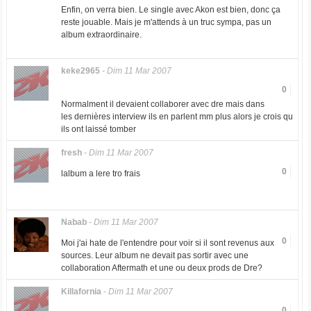
Enfin, on verra bien. Le single avec Akon est bien, donc ça
reste jouable. Mais je m'attends à un truc sympa, pas un
album extraordinaire.
keke2965
-
Dim 11 Mar 2007
0
Normalment il devaient collaborer avec dre mais dans
les dernières interview ils en parlent mm plus alors je crois qu
ils ont laissé tomber
fresh
-
Dim 11 Mar 2007
0
lalbum a lere tro frais
Nabab
-
Dim 11 Mar 2007
0
Moi j'ai hate de l'entendre pour voir si il sont revenus aux
sources. Leur album ne devait pas sortir avec une
collaboration Aftermath et une ou deux prods de Dre?
Killafornia
-
Dim 11 Mar 2007
0