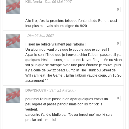
Killafornia
-
Dim 06 Mai 2007
0
A te lire, c'est la première fois que t'entends du Bone... c'est
leur plus mauvais album, digne du 9/20
-
Dim 06 Mai 2007
0
I Tried ne reflète vraiment pas l'album !
Un album qui vaut plus que le coup et que je conseil !
A par le son I Tried que je trouve a chier l'album passe et il y a
quelques très bon sons, notamment Never Forget Me ou Akon
fait plus que se rattrapé avec une prod énorme je trouve, puis
il y a celle de Swizz beatz Bump in The Trunk ou Street de
Will i am feat The Game... Enfin l'album vaut le coup, un 16/20
assurément ^^
D0wN$oU7H
-
Sam 21 Avr 2007
0
pour moi l'album passe bien apar quelques tracks un
peu legere et passe partout mais bon ils font ckils
veulent.
parcontre j'ai été bluffé par "Never forget me" moi ki suis
preske anti-akon lol