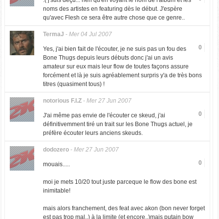
:( j'suis déçu... rien qu'en voyant le nom de l'album et les
noms des artistes en featuring dès le début. J'espère
qu'avec Flesh ce sera être autre chose que ce genre..
TermaJ
-
Mer 04 Jul 2007
0
Yes, j'ai bien fait de l'écouter, je ne suis pas un fou des
Bone Thugs depuis leurs débuts donc j'ai un avis
amateur sur eux mais leur flow de toutes façons assure
forcément et là je suis agréablement surpris y'a de très bons
titres (quasiment tous) !
notorious F.I.Z
-
Mer 27 Jun 2007
0
J'ai même pas envie de l'écouter ce skeud, j'ai
définitivemment tiré un trait sur les Bone Thugs actuel, je
préfère écouter leurs anciens skeuds.
dodozero
-
Mer 27 Jun 2007
0
mouais.....
moi je mets 10/20 tout juste parceque le flow des bone est
inimitable!
mais alors franchement, des feat avec akon (bon never forget
est pas trop mal..) à la limite (et encore..)mais putain bow