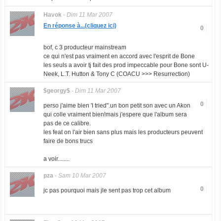
Havok
-
Dim 11 Mar 2007
En réponse à...(cliquez ici)
0
bof, c 3 producteur mainstream
ce qui n'est pas vraiment en accord avec l'esprit de Bone
les seuls a avoir tj fait des prod impeccable pour Bone sont U-
Neek, L.T. Hutton & Tony C (COACU >>> Resurrection)
$georgy$
-
Dim 11 Mar 2007
0
perso j'aime bien 'I tried".un bon petit son avec un Akon
qui colle vraiment bien!mais j'espere que l'album sera
pas de ce calibre.
les feat on l'air bien sans plus mais les producteurs peuvent
faire de bons trucs
a voir........
pza
-
Sam 10 Mar 2007
0
jc pas pourquoi mais jle sent pas trop cet album