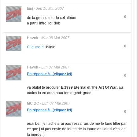
binj
-
Jeu 10 Mai 2007
0
de la grosse merde cet album
a part l intro :lol: :lol:
Havok
-
Mar 08 Mai 2007
0
Cliquez ici
:blink:
Havok
-
Lun 07 Mai 2007
En réponse à...(cliquez ici)
0
va plutot te procurer
E.1999 Eternal
et
The Art Of War
, au
moins tu en aura pour ton argent :good:
MC BC
-
Lun 07 Mai 2007
En réponse à...(cliquez ici)
0
ouai ben je l acheterai pas j essairais de me le faire filler par
ce que j ai pas envie de foutre de la thune en l air si c'est de
la merde :)