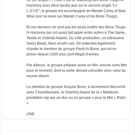
Le 1er single « I Tried » est un featuring des Bone Thugs-N-
Harmony avec Akon tandis que sur le second single “Lil
L.O.V.E”, le groupe est accompagné de Mariah Carey et Bow
Wow (voir la news sur Mariah Carey et les Bone Thugs).
Et ces derniers ne sont pas les seuls invités des Bone Thugs-
N-Harmony qui ont aussi fait appel entre autres à The Game,
Twista et Yolanda Adams. Du côté production, on retrouvera
Swizz Beatz, Akon et will.i.am. On entendra également
chanter le membre du groupe Flesh-N-Bone, qui est en
prison depuis 2000 pour port illégal d’armes.
Par ailleurs, le groupe prépare aussi un film, encore sans titre
pour le moment, dont la sortie devrait coïncider avec celui du
nouvel album.
Le membre du groupe Krayzie Bone, a récemment décroché
avec Chamillionaire, le Grammy Award de la « Meilleure
prestation rap par un duo ou un groupe » pour le titre « Ridin
».
(AM)