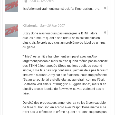
Fig
-
Sam 10 Mar 2007
0
Ils s'orientent vraiment mainstreet, j'ai l'impression... :no:
Killafornia
-
Sam 10 Mar 2007
0
Bizzy Bone n'as toujours pas réintégrer le BTNH alors
que les rumeurs quant a son retour se faisait de plus en
plus clair. Je crois que c'est un problème de label ou un truc
du genre.
"I tried" est un titre franchement sympa et avec un Akon
largement passable mais sa n'as quand même pas la densité
des BTNH à leur apogée (Sous ruthless quoi). Le second
single, il me fais pas trop confiance, j'aimais déjà pas le vieux
titre avec Mariah Carey car elle était beaucoup trop présente
(Sa aurait put le faire si elle était qu'au refrain comme l'était
Shatasha Williams sur "Thuggish Ruggish Bone") mais si en
plus il y a cette lopette de Bow wow, ca vas vraiment pas le
faire.
Du côté des producteurs annoncés, ca va les 3 son capable
de faire du bon son en accord avec l'esprit Bone même si ce
n'est pas la crème de la crème. Quant a "Ridin", toujours pas