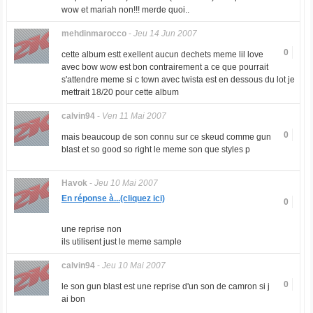
wow et mariah non!!! merde quoi..
mehdinmarocco
-
Jeu 14 Jun 2007
0
cette album estt exellent aucun dechets meme lil love
avec bow wow est bon contrairement a ce que pourrait
s'attendre meme si c town avec twista est en dessous du lot je
mettrait 18/20 pour cette album
calvin94
-
Ven 11 Mai 2007
0
mais beaucoup de son connu sur ce skeud comme gun
blast et so good so right le meme son que styles p
Havok
-
Jeu 10 Mai 2007
En réponse à...(cliquez ici)
0
une reprise non
ils utilisent just le meme sample
calvin94
-
Jeu 10 Mai 2007
0
le son gun blast est une reprise d'un son de camron si j
ai bon