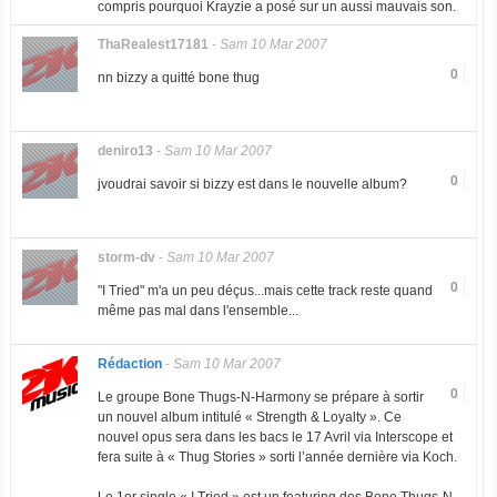
compris pourquoi Krayzie a posé sur un aussi mauvais son.
ThaRealest17181
-
Sam 10 Mar 2007
0
nn bizzy a quitté bone thug
deniro13
-
Sam 10 Mar 2007
0
jvoudrai savoir si bizzy est dans le nouvelle album?
storm-dv
-
Sam 10 Mar 2007
0
"I Tried" m'a un peu déçus...mais cette track reste quand
même pas mal dans l'ensemble...
Rédaction
-
Sam 10 Mar 2007
0
Le groupe Bone Thugs-N-Harmony se prépare à sortir
un nouvel album intitulé « Strength & Loyalty ». Ce
nouvel opus sera dans les bacs le 17 Avril via Interscope et
fera suite à « Thug Stories » sorti l’année dernière via Koch.