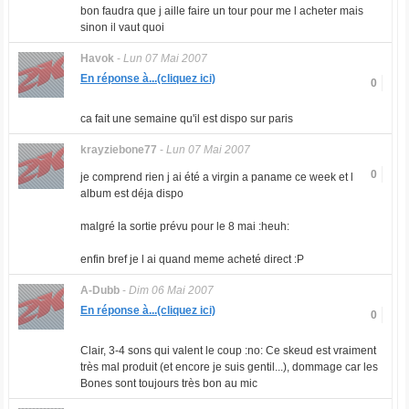
bon faudra que j aille faire un tour pour me l acheter mais
sinon il vaut quoi
Havok
-
Lun 07 Mai 2007
En réponse à...(cliquez ici)
0
ca fait une semaine qu'il est dispo sur paris
krayziebone77
-
Lun 07 Mai 2007
0
je comprend rien j ai été a virgin a paname ce week et l
album est déja dispo
malgré la sortie prévu pour le 8 mai :heuh:
enfin bref je l ai quand meme acheté direct :P
A-Dubb
-
Dim 06 Mai 2007
En réponse à...(cliquez ici)
0
Clair, 3-4 sons qui valent le coup :no: Ce skeud est vraiment
très mal produit (et encore je suis gentil...), dommage car les
Bones sont toujours très bon au mic