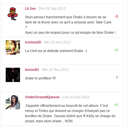
Lil Jee
-
Dim 09 Sep 2012
-1
Vous pensez franchement que Drake à besoin de se
faire de la thune avec ce qu'il a amassé avec Take Care
?
Ayez un peu de respect pour ce qu'essaye de faire Drake !
iceman26
-
Mer 22 Aou 2012
+2
La c'est sur je deteste vraiment Drake :-(
kenso91
-
Mer 22 Aou 2012
0
drake le profiteur !!!!
UnderGroundQueens
-
Lun 20 Aou 2012
+2
J'appelle officiellement au boycott de cet album. C'est
missy et Timbo qui doivent se charger d'Aaliyah pas ce
bouffon de Drake. J'aurais toléré que R.Kelly se charge du
projet, mais alors drake... NON.