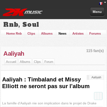
Menu
Rnb, Soul
Home Rnb
Clips
Albums
News
Artistes
Forums
115 fan(s)
Aaliyah
Accueil
Albums
Clips
Forum
Aaliyah
Aaliyah : Timbaland et Missy
Elliott ne seront pas sur l'album
La famille d'Aaliyah nie son implication dans le projet de Drake