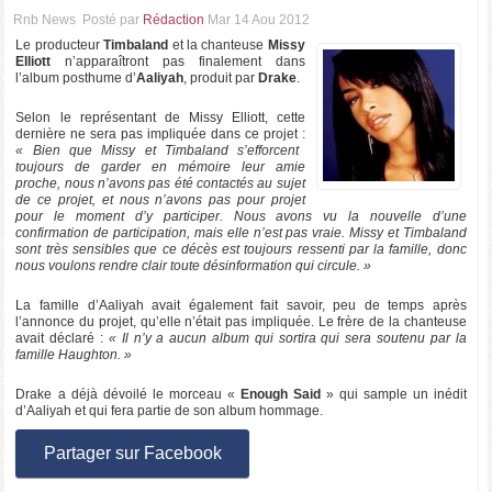
Rnb News
Posté par
Rédaction
Mar 14 Aou 2012
Le producteur
Timbaland
et la chanteuse
Missy
Elliott
n’apparaîtront pas finalement dans
l’album posthume d’
Aaliyah
, produit par
Drake
.
Selon le représentant de Missy Elliott, cette
dernière ne sera pas impliquée dans ce projet :
« Bien que Missy et Timbaland s’efforcent
toujours de garder en mémoire leur amie
proche, nous n’avons pas été contactés au sujet
de ce projet, et nous n’avons pas pour projet
pour le moment d’y participer. Nous avons vu la nouvelle d’une
confirmation de participation, mais elle n’est pas vraie. Missy et Timbaland
sont très sensibles que ce décès est toujours ressenti par la famille, donc
nous voulons rendre clair toute désinformation qui circule. »
La famille d’Aaliyah avait également fait savoir, peu de temps après
l’annonce du projet, qu’elle n’était pas impliquée. Le frère de la chanteuse
avait déclaré :
« Il n’y a aucun album qui sortira qui sera soutenu par la
famille Haughton. »
Drake a déjà dévoilé le morceau «
Enough Said
» qui sample un inédit
d’Aaliyah et qui fera partie de son album hommage.
Partager sur Facebook