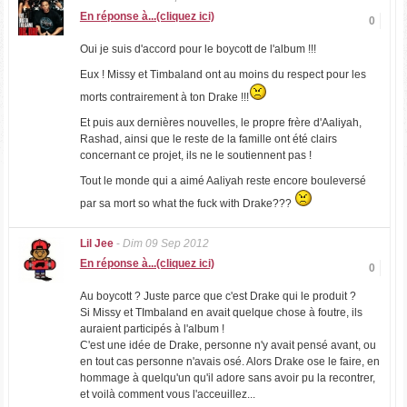
En réponse à...(cliquez ici)
0
Oui je suis d'accord pour le boycott de l'album !!!
Eux ! Missy et Timbaland ont au moins du respect pour les
morts contrairement à ton Drake !!!
Et puis aux dernières nouvelles, le propre frère d'Aaliyah,
Rashad, ainsi que le reste de la famille ont été clairs
concernant ce projet, ils ne le soutiennent pas !
Tout le monde qui a aimé Aaliyah reste encore bouleversé
par sa mort so what the fuck with Drake???
Lil Jee
-
Dim 09 Sep 2012
En réponse à...(cliquez ici)
0
Au boycott ? Juste parce que c'est Drake qui le produit ?
Si Missy et TImbaland en avait quelque chose à foutre, ils
auraient participés à l'album !
C'est une idée de Drake, personne n'y avait pensé avant, ou
en tout cas personne n'avais osé. Alors Drake ose le faire, en
hommage à quelqu'un qu'il adore sans avoir pu la recontrer,
et voilà comment vous l'acceuillez...