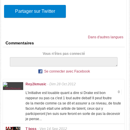
Partager sur Twitter
Dans d'autres langues
Commentaires
Vous n'êtes pas connecté
Se connecter avec Facebook
Rey2kmusic
-
Dim 28 Oct 2012
0
L'initiative est louable quant a dire si Drake est bon
rappeur ou pas ca c'est 1 tout autre debat! Il peut foutre
de la merde comme ca se dit et assurer a ce niveau, de toute
facon Aalyah etait une artiste de talent, ceux qui y
participeront j'en suis sure feront en sorte de pas la decevoir
je pense...
T boss
-
Ven 14 Sep 2012