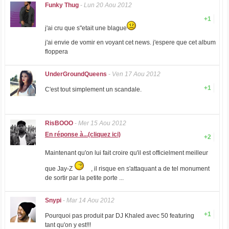
Funky Thug
-
Lun 20 Aou 2012
+1
j'ai cru que s"etait une blague
j'ai envie de vomir en voyant cet news. j'espere que cet album
floppera
UnderGroundQueens
-
Ven 17 Aou 2012
+1
C'est tout simplement un scandale.
RisBOOO
-
Mer 15 Aou 2012
En réponse à...(cliquez ici)
+2
Maintenant qu'on lui fait croire qu'il est officielment meilleur
que Jay-Z
, il risque en s'attaquant a de tel monument
de sortir par la petite porte ...
Snypi
-
Mar 14 Aou 2012
+1
Pourquoi pas produit par DJ Khaled avec 50 featuring
tant qu'on y est!!!