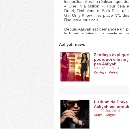
lesquelles elles ne réalisent que d
« One In a Million ». Pour cela 
Dupri, Timbaland et Slick Rick, afi
Girl Only Knew » se place N°1 des
l’industrie musicale.
Depuis Aaliyah est demandée un pe
la bande originale du dessin ani
Are You That Somebody » devient l
le film « Roméo Doit Mourir » aux c
Aaliyah news
BO devient N°1 des Charts. En 2000
of Damnees » (La Reine Des Damné
Zendaya explique
pourquoi elle ne 
En 2001, elle part aux Bahamas to
pas Aaliyah
l’avion s’écrase quelques seconde
Mer 02 Jul 2014
bagages. Aaliyah meurt le 25 août
Zendaya
Aaliyah
l’accompagnaient.
Aaliyah n’a jamais été une fille o
star de talent.
L'album de Drake
Discographie :
Aaliyah est annul
1994 : Age ain’t nothing but a num
Jeu 09 Jan 2014
1996 : One in a million
Drake
Aaliyah
2001 : Aaliyah