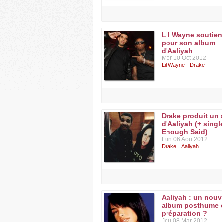
Lil Wayne soutien
pour son album
d'Aaliyah
Mer 10 Oct 2012
Lil Wayne
Drake
Drake produit un
d'Aaliyah (+ singl
Enough Said)
Lun 06 Aou 2012
Drake
Aaliyah
Aaliyah : un nouv
album posthume 
préparation ?
Jeu 08 Mar 2012