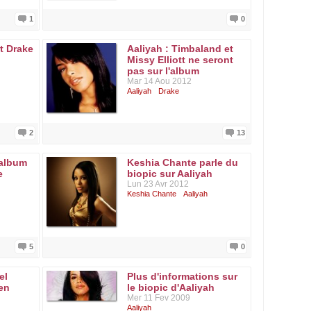
1
0
t Drake
Aaliyah : Timbaland et
Missy Elliott ne seront
pas sur l'album
Mar 14 Aou 2012
Aaliyah
Drake
2
13
 album
Keshia Chante parle du
e
biopic sur Aaliyah
Lun 23 Avr 2012
Keshia Chante
Aaliyah
5
0
el
Plus d'informations sur
en
le biopic d'Aaliyah
Mer 11 Fev 2009
Aaliyah