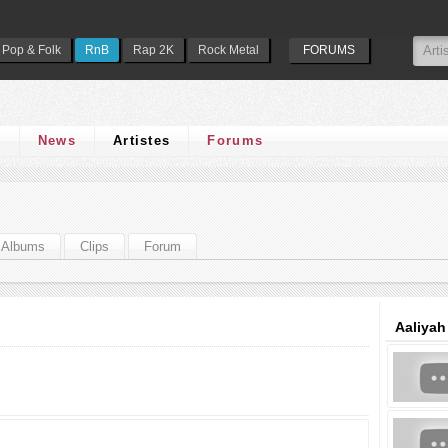
Pop & Folk
RnB
Rap 2K
Rock Metal
FORUMS
s
News
Artistes
Forums
Albums
Clips
Forum
Aaliyah