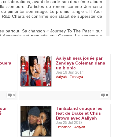
es collaborations, avant de sortir son deuxième album
elle s’entoure d’artistes de renom comme Jermaine
n de pimenter son image. Le premier single « If Your
 R&B Charts et confirme son statut de superstar de
u partout. Sa chanson « Journey To The Past » sur
mé Anastacia est nominée aux Oscars. La chanson «
a surprise de l’année 1998. En 1999, elle joue dans
ôtés de Jet-Li et la chanson « Try Again » issue de la
, elle interprète le rôle d’Akasha dans « The Queen
s) et sort son troisième album éponyme.
Aaliyah sera jouée par
jouera
Zendaya Coleman dans
urner le clip de « Rock The Boat ». A son retour,
un biopic
s après son décollage, à cause d’une surcharge de
Jeu 19 Jun 2014
 2001 vers 19h (heures locales), ainsi que ceux qui
Aaliyah
Zendaya
rdinaire et le monde se souviendra d’elle comme une
0
0
 sur
Timbaland critique les
é
feat de Drake et Chris
ber
Brown avec Aaliyah
Jeu 25 Jul 2013
Timbaland
Aaliyah