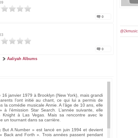
09
0
@2kmusic
03
0
Aaliyah Albums
 16 janvier 1979 à Brooklyn (New York), mais grandi
arents l’ont initié au chant, ce qui lui a permis de
s la comédie musicale Annie. A l’âge de 10 ans, elle
 à l’émission Star Search. L’année suivante, elle
s Knight à Las Vegas. Mais sa rencontre avec le
e un tournant dans sa carrière.
 But A Number » est lancé en juin 1994 et devient
 « Back and Forth ». Trois années passent pendant