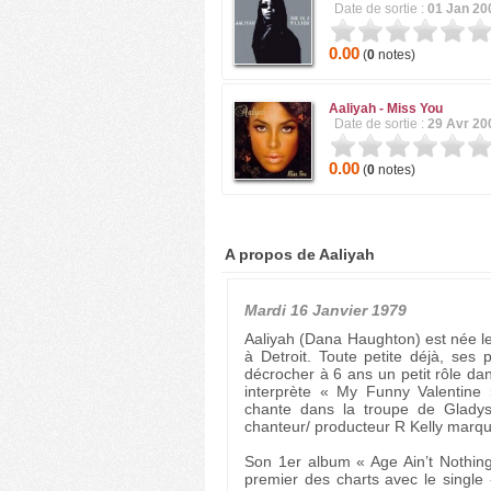
Date de sortie :
01 Jan 20
0.00
(
0
notes)
Aaliyah -
Miss You
Date de sortie :
29 Avr 20
0.00
(
0
notes)
A propos de Aaliyah
Mardi 16 Janvier 1979
Aaliyah (Dana Haughton) est née le
à Detroit. Toute petite déjà, ses p
décrocher à 6 ans un petit rôle dan
interprète « My Funny Valentine »
chante dans la troupe de Glady
chanteur/ producteur R Kelly marqu
Son 1er album « Age Ain’t Nothing
premier des charts avec le single