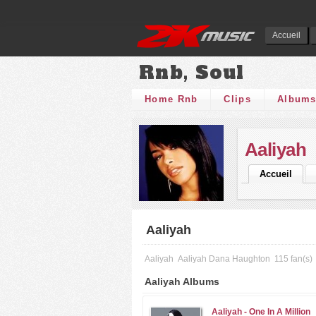
Accueil
Rnb, Soul
Home Rnb
Clips
Album
Aaliyah
Accueil
Aaliyah
Aaliyah
Aaliyah Dana Haughton
115 fan(s)
Aaliyah Albums
Aaliyah -
One In A Million