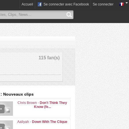
Accueil
Se connecter avec Facebook
Se connecter
115 fan(s)
 : Nouveaux clips
Chris Brown -
Don't Think They
Know (fe...
Aaliyah -
Down With The Clique