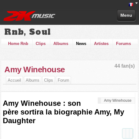
Menu
Rnb, Soul
Home Rnb
Clips
Albums
News
Artistes
Forums
44 fan(s)
Amy Winehouse
Accueil
Albums
Clips
Forum
Amy Winehouse
Amy Winehouse : son
père sortira la biographie Amy, My
Daughter