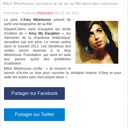
Mitch Winehouse racontera la vie de sa fille dans des mémoires
Rnb News
Posté par
Rédaction
Mar 11 Oct 2011
Le père d’
Amy Winehouse
prévoit de
sortir une biographie de sa fille.
HarperCollins vient d’acquérir les droits
d’édition de «
Amy, My Daughter
», les
mémoires de la chanteuse britannique,
racontées par son père. Le roman sortira
dans le courant 2012. Les bénéfices des
ventes seront reversés à la Amy
Winehouse Foundation, qui vient en aide
aux jeunes ayant des problèmes
d’addiction.
Mitch Winehouse confie :
« Je ressens le
besoin d’écrire ce livre pour raconter la véritable histoire d’Amy et pour
aider les autres avec mon propre deuil. »
Partager sur Facebook
Partager sur Twitter