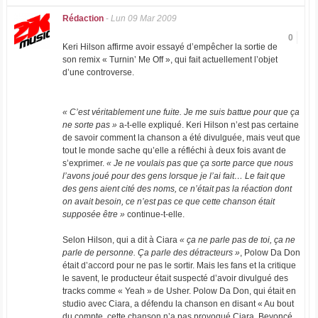
Rédaction
-
Lun 09 Mar 2009
0
Keri Hilson affirme avoir essayé d’empêcher la sortie de
son remix « Turnin’ Me Off », qui fait actuellement l’objet
d’une controverse.
« C’est véritablement une fuite. Je me suis battue pour que ça
ne sorte pas »
a-t-elle expliqué. Keri Hilson n’est pas certaine
de savoir comment la chanson a été divulguée, mais veut que
tout le monde sache qu’elle a réfléchi à deux fois avant de
s’exprimer.
« Je ne voulais pas que ça sorte parce que nous
l’avons joué pour des gens lorsque je l’ai fait… Le fait que
des gens aient cité des noms, ce n’était pas la réaction dont
on avait besoin, ce n’est pas ce que cette chanson était
supposée être »
continue-t-elle.
Selon Hilson, qui a dit à Ciara
« ça ne parle pas de toi, ça ne
parle de personne. Ça parle des détracteurs »
, Polow Da Don
était d’accord pour ne pas le sortir. Mais les fans et la critique
le savent, le producteur était suspecté d’avoir divulgué des
tracks comme « Yeah » de Usher. Polow Da Don, qui était en
studio avec Ciara, a défendu la chanson en disant « Au bout
du compte, cette chanson n’a pas provoqué Ciara, Beyoncé