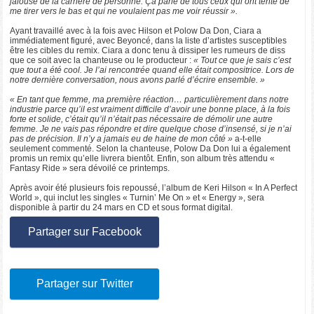
jalouse de la carrière de personne. Ça parle de tous ceux qui ont tenté de
me tirer vers le bas et qui ne voulaient pas me voir réussir ».
Ayant travaillé avec à la fois avec Hilson et Polow Da Don, Ciara a
immédiatement figuré, avec Beyoncé, dans la liste d’artistes susceptibles
être les cibles du remix. Ciara a donc tenu à dissiper les rumeurs de diss
que ce soit avec la chanteuse ou le producteur :
« Tout ce que je sais c’est
que tout a été cool. Je l’ai rencontrée quand elle était compositrice. Lors de
notre dernière conversation, nous avons parlé d’écrire ensemble. »
« En tant que femme, ma première réaction… particulièrement dans notre
industrie parce qu’il est vraiment difficile d’avoir une bonne place, à la fois
forte et solide, c’était qu’il n’était pas nécessaire de démolir une autre
femme. Je ne vais pas répondre et dire quelque chose d’insensé, si je n’ai
pas de précision. Il n’y a jamais eu de haine de mon côté »
a-t-elle
seulement commenté. Selon la chanteuse, Polow Da Don lui a également
promis un remix qu’elle livrera bientôt. Enfin, son album très attendu «
Fantasy Ride » sera dévoilé ce printemps.
Après avoir été plusieurs fois repoussé, l’album de Keri Hilson « In A Perfect
World », qui inclut les singles « Turnin’ Me On » et « Energy », sera
disponible à partir du 24 mars en CD et sous format digital.
Partager sur Facebook
Partager sur Twitter