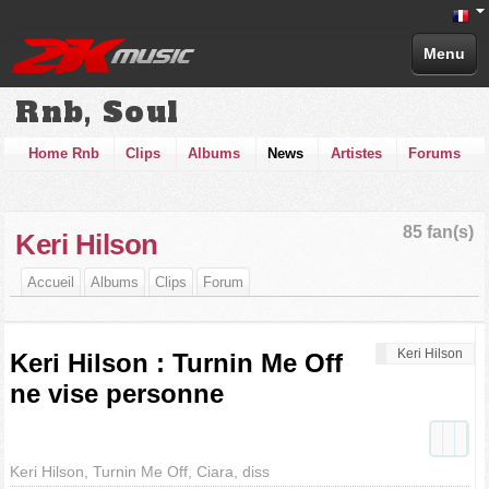
Menu
Rnb, Soul
Home Rnb
Clips
Albums
News
Artistes
Forums
85 fan(s)
Keri Hilson
Accueil
Albums
Clips
Forum
Keri Hilson
Keri Hilson : Turnin Me Off
ne vise personne
Keri Hilson, Turnin Me Off, Ciara, diss