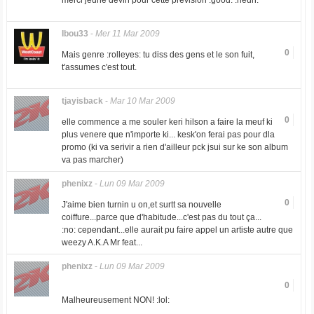
merci jeune devin pour cette prevision :good: :heuh:
Ibou33
-
Mer 11 Mar 2009
0
Mais genre :rolleyes: tu diss des gens et le son fuit,
t'assumes c'est tout.
tjayisback
-
Mar 10 Mar 2009
0
elle commence a me souler keri hilson a faire la meuf ki
plus venere que n'importe ki... kesk'on ferai pas pour dla
promo (ki va serivir a rien d'ailleur pck jsui sur ke son album
va pas marcher)
phenixz
-
Lun 09 Mar 2009
0
J'aime bien turnin u on,et surtt sa nouvelle
coiffure...parce que d'habitude...c'est pas du tout ça...
:no: cependant...elle aurait pu faire appel un artiste autre que
weezy A.K.A Mr feat...
phenixz
-
Lun 09 Mar 2009
0
Malheureusement NON! :lol: