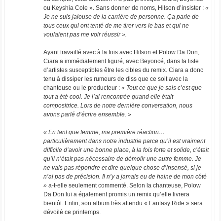
ou Keyshia Cole ». Sans donner de noms, Hilson d’insister :
«
Je ne suis jalouse de la carrière de personne. Ça parle de
tous ceux qui ont tenté de me tirer vers le bas et qui ne
voulaient pas me voir réussir ».
Ayant travaillé avec à la fois avec Hilson et Polow Da Don,
Ciara a immédiatement figuré, avec Beyoncé, dans la liste
d’artistes susceptibles être les cibles du remix. Ciara a donc
tenu à dissiper les rumeurs de diss que ce soit avec la
chanteuse ou le producteur :
« Tout ce que je sais c’est que
tout a été cool. Je l’ai rencontrée quand elle était
compositrice. Lors de notre dernière conversation, nous
avons parlé d’écrire ensemble. »
« En tant que femme, ma première réaction…
particulièrement dans notre industrie parce qu’il est vraiment
difficile d’avoir une bonne place, à la fois forte et solide, c’était
qu’il n’était pas nécessaire de démolir une autre femme. Je
ne vais pas répondre et dire quelque chose d’insensé, si je
n’ai pas de précision. Il n’y a jamais eu de haine de mon côté
»
a-t-elle seulement commenté. Selon la chanteuse, Polow
Da Don lui a également promis un remix qu’elle livrera
bientôt. Enfin, son album très attendu « Fantasy Ride » sera
dévoilé ce printemps.