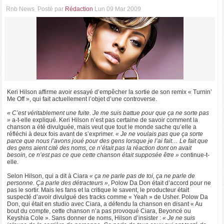
Rnb News
Posté par
Rédaction
Lun 09 Mar 2009
Keri Hilson affirme avoir essayé d’empêcher la sortie de son remix « Turnin’
Me Off », qui fait actuellement l’objet d’une controverse.
« C’est véritablement une fuite. Je me suis battue pour que ça ne sorte pas
»
a-t-elle expliqué. Keri Hilson n’est pas certaine de savoir comment la
chanson a été divulguée, mais veut que tout le monde sache qu’elle a
réfléchi à deux fois avant de s’exprimer.
« Je ne voulais pas que ça sorte
parce que nous l’avons joué pour des gens lorsque je l’ai fait… Le fait que
des gens aient cité des noms, ce n’était pas la réaction dont on avait
besoin, ce n’est pas ce que cette chanson était supposée être »
continue-t-
elle.
Selon Hilson, qui a dit à Ciara
« ça ne parle pas de toi, ça ne parle de
personne. Ça parle des détracteurs »
, Polow Da Don était d’accord pour ne
pas le sortir. Mais les fans et la critique le savent, le producteur était
suspecté d’avoir divulgué des tracks comme « Yeah » de Usher. Polow Da
Don, qui était en studio avec Ciara, a défendu la chanson en disant « Au
bout du compte, cette chanson n’a pas provoqué Ciara, Beyoncé ou
Keyshia Cole ». Sans donner de noms, Hilson d’insister :
« Je ne suis