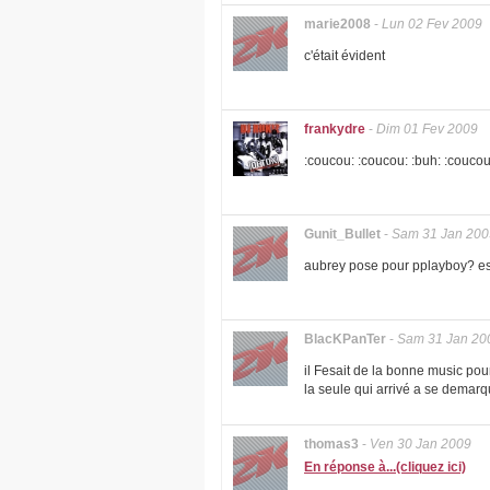
marie2008
-
Lun 02 Fev 2009
c'était évident
frankydre
-
Dim 01 Fev 2009
:coucou: :coucou: :buh: :coucou
Gunit_Bullet
-
Sam 31 Jan 200
aubrey pose pour pplayboy? est 
BlacKPanTer
-
Sam 31 Jan 20
il Fesait de la bonne music pou
la seule qui arrivé a se demarqu
thomas3
-
Ven 30 Jan 2009
En réponse à...(cliquez ici)