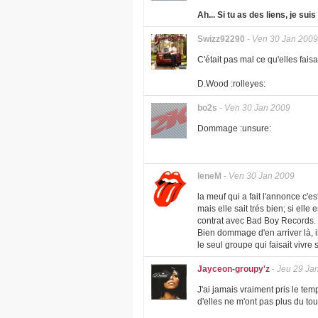
Ah... Si tu as des liens, je su
Swizz92290
-
Ven 30 Jan 2009
C'était pas mal ce qu'elles faisa
D.Wood :rolleyes:
bo2s
-
Ven 30 Jan 2009
Dommage :unsure:
leneM
-
Ven 30 Jan 2009
la meuf qui a fait l'annonce c'es
mais elle sait trés bien; si elle
contrat avec Bad Boy Records. C'
Bien dommage d'en arriver là, i
le seul groupe qui faisait vivre 
Jayceon-groupy'z
-
Jeu 29 Ja
J'ai jamais vraiment pris le te
d'elles ne m'ont pas plus du tou