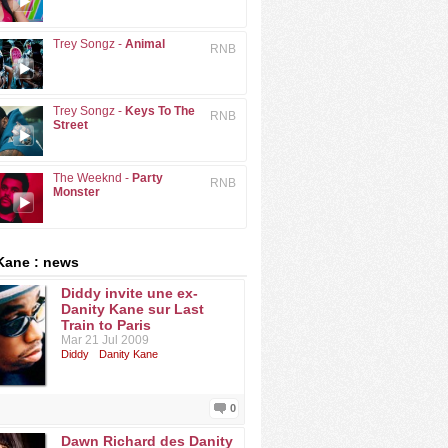
Trey Songz -
Animal
RNB
Trey Songz -
Keys To The
RNB
Street
The Weeknd -
Party
RNB
Monster
Kane : news
Diddy invite une ex-
Danity Kane sur Last
Train to Paris
Mar 21 Jul 2009
Diddy
Danity Kane
0
Dawn Richard des Danity