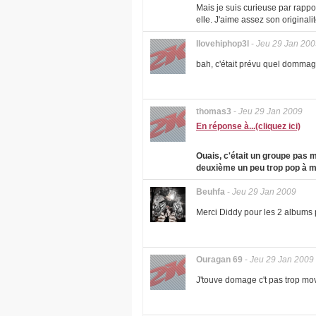
Mais je suis curieuse par rapp
elle. J'aime assez son originalit
Ilovehiphop3l
-
Jeu 29 Jan 200
bah, c'était prévu quel dommage j'
thomas3
-
Jeu 29 Jan 2009
En réponse à...(cliquez ici)
Ouais, c'était un groupe pas m
deuxième un peu trop pop à 
Beuhfa
-
Jeu 29 Jan 2009
Merci Diddy pour les 2 albums pu
Ouragan 69
-
Jeu 29 Jan 2009
J'touve domage c't pas trop mova