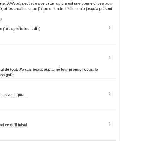
ort a D.Wood, peut etre que cette rupture est une bonne chose pour
é, et les creations que j'ai pu entendre d'elle seule jusqu'a présent.
9
0
ai trop kiffé leur taff :(
0
al du tout. J'avais beaucoup aimé leur premier opus, le
mon goût
0
is voila quoi ...
0
i ce qu'il faisai