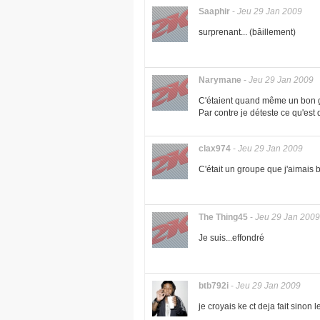
Saaphir
-
Jeu 29 Jan 2009
surprenant... (bâillement)
Narymane
-
Jeu 29 Jan 2009
C'étaient quand même un bon gro
Par contre je déteste ce qu'est
clax974
-
Jeu 29 Jan 2009
C'était un groupe que j'aimais 
The Thing45
-
Jeu 29 Jan 2009
Je suis...effondré
btb792i
-
Jeu 29 Jan 2009
je croyais ke ct deja fait sinon 