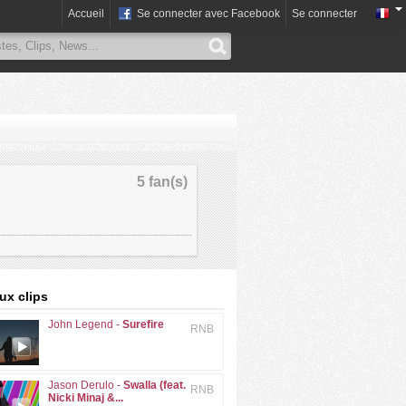
Accueil
Se connecter avec Facebook
Se connecter
5 fan(s)
x clips
John Legend -
Surefire
RNB
Jason Derulo -
Swalla (feat.
RNB
Nicki Minaj &...