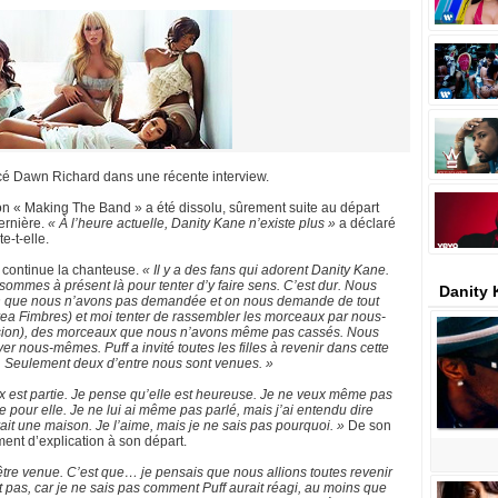
ncé Dawn Richard dans une récente interview.
n « Making The Band » a été dissolu, sûrement suite au départ
ernière.
« À l’heure actuelle, Danity Kane n’existe plus »
a déclaré
e-t-elle.
continue la chanteuse.
« Il y a des fans qui adorent Danity Kane.
ommes à présent là pour tenter d’y faire sens. C’est dur. Nous
Danity 
on que nous n’avons pas demandée et on nous demande de tout
ea Fimbres) et moi tenter de rassembler les morceaux par nous-
ssion), des morceaux que nous n’avons même pas cassés. Nous
r nous-mêmes. Puff a invité toutes les filles à revenir dans cette
r. Seulement deux d’entre nous sont venues. »
x est partie. Je pense qu’elle est heureuse. Je ne veux même pas
te pour elle. Je ne lui ai même pas parlé, mais j’ai entendu dire
avait une maison. Je l’aime, mais je ne sais pas pourquoi. »
De son
ent d’explication à son départ.
tre venue. C’est que… je pensais que nous allions toutes revenir
t pas, car je ne sais pas comment Puff aurait réagi, au moins que