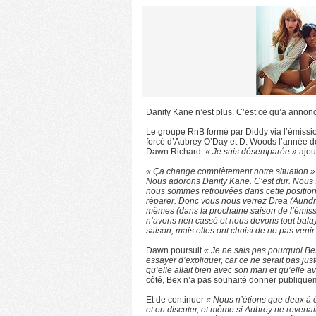
Danity Kane n’est plus. C’est ce qu’a anno
Le groupe RnB formé par Diddy via l’émissio
forcé d’Aubrey O’Day et D. Woods l’année d
Dawn Richard.
« Je suis désemparée »
ajout
« Ça change complètement notre situation »
Nous adorons Danity Kane. C’est dur. Nous s
nous sommes retrouvées dans cette positi
réparer. Donc vous nous verrez Drea (Aundr
mêmes (dans la prochaine saison de l’émi
n’avons rien cassé et nous devons tout balaye
saison, mais elles ont choisi de ne pas veni
Dawn poursuit
« Je ne sais pas pourquoi Be
essayer d’expliquer, car ce ne serait pas jus
qu’elle allait bien avec son mari et qu’elle 
côté, Bex n’a pas souhaité donner publiquem
Et de continuer
« Nous n’étions que deux à ê
et en discuter, et même si Aubrey ne revenai