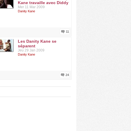
Kane travaille avec Diddy
Mer 11 Mar 2009
Danity Kane
11
Les Danity Kane se
séparent
Jeu 29 Jan 2009
Danity Kane
24