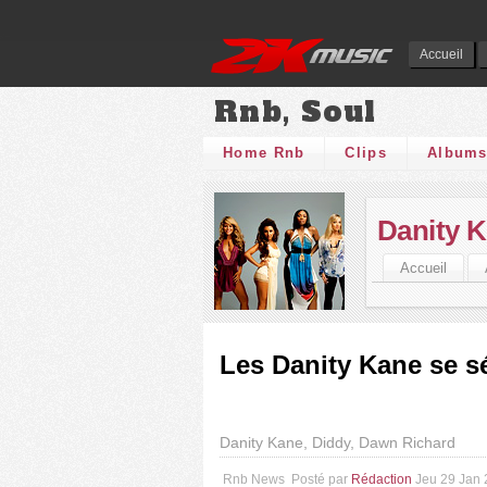
Accueil
Rnb, Soul
Home Rnb
Clips
Album
Danity 
Accueil
Les Danity Kane se s
Danity Kane, Diddy, Dawn Richard
Rnb News
Posté par
Rédaction
Jeu 29 Jan