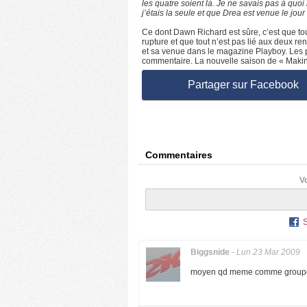
les quatre soient là. Je ne savais pas à quoi 
j’étais la seule et que Drea est venue le jour
Ce dont Dawn Richard est sûre, c’est que tou
rupture et que tout n’est pas lié aux deux r
et sa venue dans le magazine Playboy. Les p
commentaire. La nouvelle saison de « Making 
Partager sur Facebook
Commentaires
V
Biggsnide
-
Lun 23 Mar 2009
moyen qd meme comme groupe 