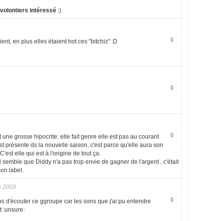
is volontiers intéressé
:)
0
ient, en plus elles étaient hot ces "bitchiz" :D
0
0
t une grosse hipocrite: elle fait genre elle est pas au courant
 est présente ds la nouvelle saison, c'est parce qu'elle aura son
est elle qui est à l'origine de tout ça.
l semble que Diddy n'a pas trop envie de gagner de l'argent , c'était
son label.
n 2009
0
mps d'écouter ce ggroupe car les sons que j'ai pu entendre
t :unsure: