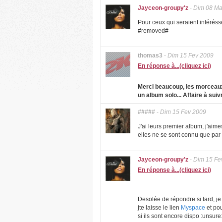
Jayceon-groupy'z
-
Dim 08 Ma
Pour ceux qui seraient intéréss
#removed#
thomas3
-
Dim 15 Fev 2009
En réponse à...(cliquez ici)
Merci beaucoup, les morceaux 
un album solo... Affaire à suiv
#####
-
Dim 15 Fev 2009
J'ai leurs premier album, j'ai
elles ne se sont connu que par 
Jayceon-groupy'z
-
Dim 15 Fe
En réponse à...(cliquez ici)
Desolée de répondre si tard, je
jte laisse le lien
Myspace
et pou
si ils sont encore dispo :unsure: