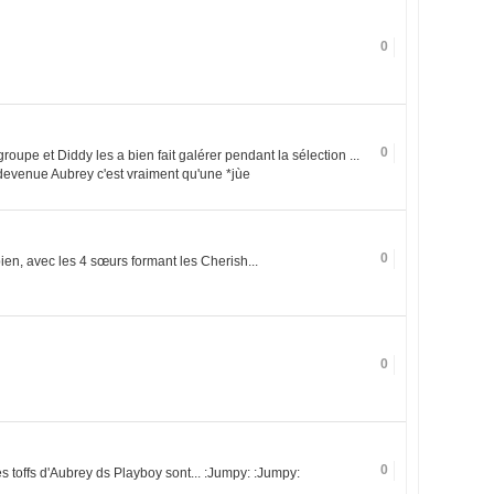
0
0
upe et Diddy les a bien fait galérer pendant la sélection ...
 devenue Aubrey c'est vraiment qu'une *jùe
0
bien, avec les 4 sœurs formant les Cherish...
0
0
les toffs d'Aubrey ds Playboy sont... :Jumpy: :Jumpy: