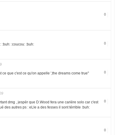
0
0
: :buh: :coucou: :buh:
9
0
ce que c'est ce qu'on appelle ',the dreams come true''
09
0
rtant dmg , jespèr que D.Wood fera une carière solo car c'est
é des autres ps : eLle a des fesses il sont térrible :buh:
0