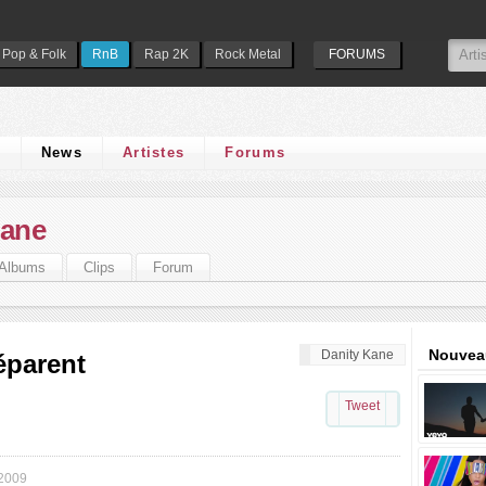
Pop & Folk
RnB
Rap 2K
Rock Metal
FORUMS
s
News
Artistes
Forums
Kane
Albums
Clips
Forum
Nouveau
Danity Kane
éparent
Tweet
 2009