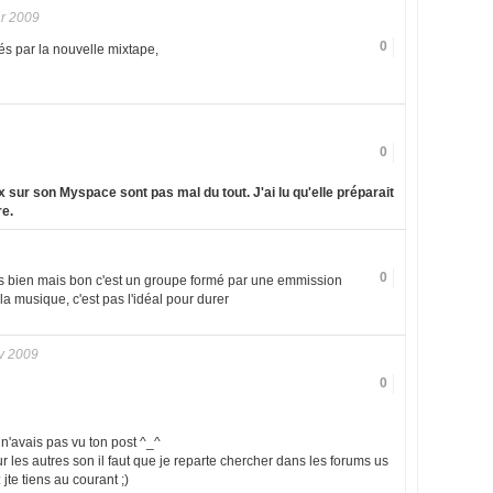
r 2009
0
és par la nouvelle mixtape,
0
sur son Myspace sont pas mal du tout. J'ai lu qu'elle préparait
re.
0
mes bien mais bon c'est un groupe formé par une emmission
la musique, c'est pas l'idéal pour durer
v 2009
0
 n'avais pas vu ton post ^_^
r les autres son il faut que je reparte chercher dans les forums us
 jte tiens au courant ;)