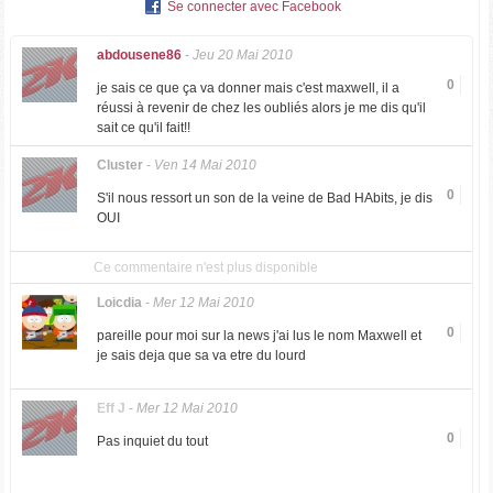
Se connecter avec Facebook
abdousene86
-
Jeu 20 Mai 2010
0
je sais ce que ça va donner mais c'est maxwell, il a
réussi à revenir de chez les oubliés alors je me dis qu'il
sait ce qu'il fait!!
Cluster
-
Ven 14 Mai 2010
0
S'il nous ressort un son de la veine de Bad HAbits, je dis
OUI
Ce commentaire n'est plus disponible
Loicdia
-
Mer 12 Mai 2010
0
pareille pour moi sur la news j'ai lus le nom Maxwell et
je sais deja que sa va etre du lourd
Eff J
-
Mer 12 Mai 2010
0
Pas inquiet du tout