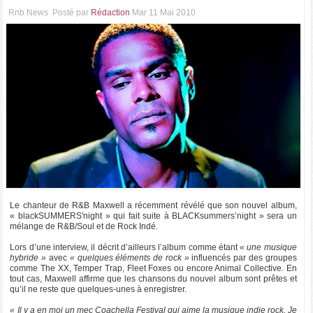
Rnb News
Posté par
Rédaction
Mar 11 Mai 2010
Le chanteur de R&B Maxwell a récemment révélé que son nouvel album,
« blackSUMMERS'night » qui fait suite à BLACKsummers’night » sera un
mélange de R&B/Soul et de Rock Indé.
Lors d’une interview, il décrit d’ailleurs l’album comme étant
« une musique
hybride »
avec
« quelques éléments de rock »
influencés par des groupes
comme The XX, Temper Trap, Fleet Foxes ou encore Animal Collective. En
tout cas, Maxwell affirme que les chansons du nouvel album sont prêtes et
qu’il ne reste que quelques-unes à enregistrer.
« Il y a en moi un mec Coachella Festival qui aime la musique indie rock. Je