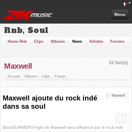
Menu
Rnb, Soul
Home Rnb
Clips
Albums
News
Artistes
Forums
32 fan(s)
Maxwell
Accueil
Albums
Clips
Forum
Maxwell
Maxwell ajoute du rock indé
dans sa soul
BlackSUMMERS'night de Maxwell sera influencé par le rock indé