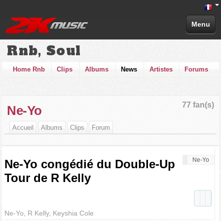
Menu
Rnb, Soul
Home Rnb
Clips
Albums
News
Artistes
Forums
77 fan(s)
Ne-Yo
Accueil
Albums
Clips
Forum
Ne-Yo
Ne-Yo congédié du Double-Up
Tour de R Kelly
Ne-Yo, R Kelly, Keyshia Cole