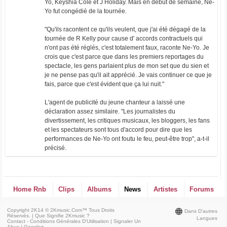
Yo, Keyshia Cole et J Holiday. Mais en début de semaine, Ne-
Yo fut congédié de la tournée.
"Qu'ils racontent ce qu'ils veulent, que j'ai été dégagé de la
tournée de R Kelly pour cause d' accords contractuels qui
n'ont pas été réglés, c'est totalement faux, raconte Ne-Yo. Je
crois que c'est parce que dans les premiers reportages du
spectacle, les gens parlaient plus de mon set que du sien et
je ne pense pas qu'il ait apprécié. Je vais continuer ce que je
fais, parce que c'est évident que ça lui nuit."
L'agent de publicité du jeune chanteur a laissé une
déclaration assez similaire. "Les journalistes du
divertissement, les critiques musicaux, les bloggers, les fans
et les spectateurs sont tous d'accord pour dire que les
performances de Ne-Yo ont foutu le feu, peut-être trop", a-t-il
précisé.
Home Rnb
Clips
Albums
News
Artistes
Forums
Copyright 2K14 © 2Kmusic.com™
Tous Droits
Dans D'autres
Réservés
. |
Que Signifie 2Kmusic ?
Langues
Contact - Conditions Générales D'Utilisation
|
Signaler Un
Abus
|
Google+