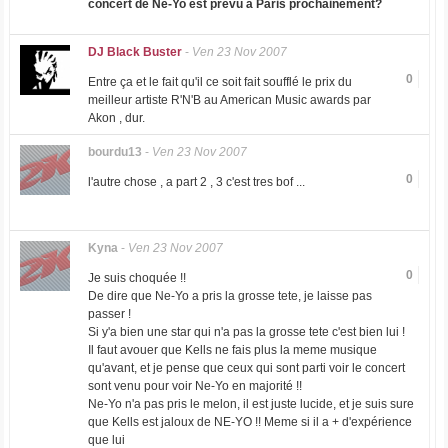
concert de Ne-Yo est prévu à Paris prochainement?
DJ Black Buster
-
Ven 23 Nov 2007
0
Entre ça et le fait qu'il ce soit fait soufflé le prix du
meilleur artiste R'N'B au American Music awards par
Akon , dur.
bourdu13
-
Ven 23 Nov 2007
0
l'autre chose , a part 2 , 3 c'est tres bof ...
Kyna
-
Ven 23 Nov 2007
0
Je suis choquée !!
De dire que Ne-Yo a pris la grosse tete, je laisse pas
passer !
Si y'a bien une star qui n'a pas la grosse tete c'est bien lui !
Il faut avouer que Kells ne fais plus la meme musique
qu'avant, et je pense que ceux qui sont parti voir le concert
sont venu pour voir Ne-Yo en majorité !!
Ne-Yo n'a pas pris le melon, il est juste lucide, et je suis sure
que Kells est jaloux de NE-YO !! Meme si il a + d'expérience
que lui