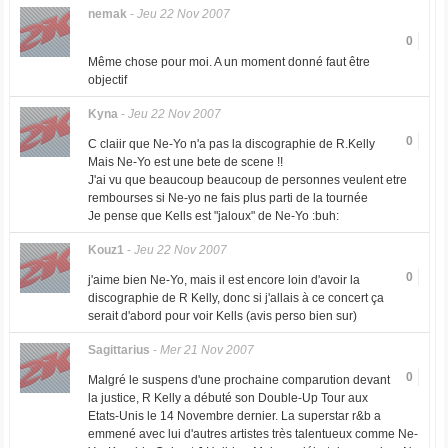
nemak
-
Jeu 22 Nov 2007
0
Même chose pour moi. A un moment donné faut être
objectif
Kyna
-
Jeu 22 Nov 2007
0
C claiir que Ne-Yo n'a pas la discographie de R.Kelly
Mais Ne-Yo est une bete de scene !!
J'ai vu que beaucoup beaucoup de personnes veulent etre
rembourses si Ne-yo ne fais plus parti de la tournée
Je pense que Kells est "jaloux" de Ne-Yo :buh:
Kouz1
-
Jeu 22 Nov 2007
0
j'aime bien Ne-Yo, mais il est encore loin d'avoir la
discographie de R Kelly, donc si j'allais à ce concert ça
serait d'abord pour voir Kells (avis perso bien sur)
Sagittarius
-
Mer 21 Nov 2007
0
Malgré le suspens d'une prochaine comparution devant
la justice, R Kelly a débuté son Double-Up Tour aux
Etats-Unis le 14 Novembre dernier. La superstar r&b a
emmené avec lui d'autres artistes très talentueux comme Ne-