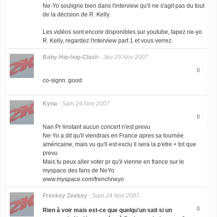
Ne-Yo souligne bien dans l'interview qu'il ne s'agit pas du tout
de la décision de R. Kelly.
Les vidéos sont encore disponibles sur youtube, tapez ne-yo
R. Kelly, regardez l'interview part 1 et vous verrez.
Baby-Hip-hop-Clash
-
Jeu 29 Nov 2007
0
co-signn :good:
Kyna
-
Sam 24 Nov 2007
0
Nan Pr linstant aucun concert n'est prevu
Ne-Yo a dit qu'il viendrais en France apres sa tournée
américaine, mais vu qu'il est exclu il sera la p'etre + tot que
prevu
Mais tu peux aller voter pr qu'il vienne en france sur le
myspace des fans de NeYo
www.myspace.com/frenchneyo
Freekey Zeekey
-
Sam 24 Nov 2007
0
Rien à voir mais est-ce que quelqu'un sait si un