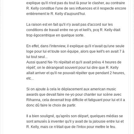
explique qu'il n'est pas du tout là pour le clasher, au contraire
R. Kelly constitue l'une de ses influences et il respecte encore
entièrement le R. Kelly d'aujourd'hui.
La raison est en fait qu'il n'y avait pas d'accord sur les
conditions de travail entre ne-yo et kell's, pcq R. Kelly était
trop égocentrique en quelque sorte.
En effet, dans l'interview, il explique qu'il n'avait qu'une seule
loge pour lui et toute son équipe, alors que kell's en avait 7 à
lui tout seul...
Aussi quand Ne-Yo répétait et qu'il avait prévu 4 heures de
répét', on le dérangeait souvent pour lui dire que R. Kelly
allait arriver et qu'il ne pouvait répéter que pendant 2 heures,
etc...
Si on ajoute à cela le déplacement aux american music
awards que devait faire ne-yo pour chanter sur scène avec
Rihanna, cela devenait trop difficile et fatiguant pour lui et il a
donc dû faire le choix de partir.
Il a bien souligné, qu'après son départ, quelques médias se
sont amusés à inventer qu'il y avait de la jalousie entre lui et
R. Kelly, mais ce n'était que de l'intox pour mettre le feu.