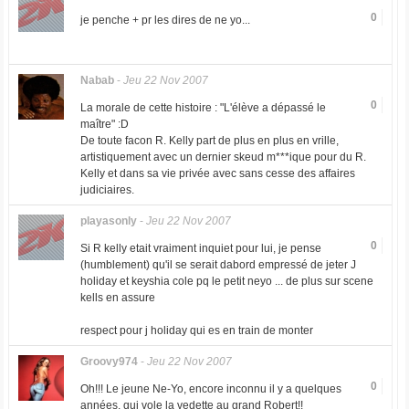
0
je penche + pr les dires de ne yo...
Nabab
-
Jeu 22 Nov 2007
0
La morale de cette histoire : "L'élève a dépassé le
maître" :D
De toute facon R. Kelly part de plus en plus en vrille,
artistiquement avec un dernier skeud m***ique pour du R.
Kelly et dans sa vie privée avec sans cesse des affaires
judiciaires.
playasonly
-
Jeu 22 Nov 2007
0
Si R kelly etait vraiment inquiet pour lui, je pense
(humblement) qu'il se serait dabord empressé de jeter J
holiday et keyshia cole pq le petit neyo ... de plus sur scene
kells en assure
respect pour j holiday qui es en train de monter
Groovy974
-
Jeu 22 Nov 2007
0
Oh!!! Le jeune Ne-Yo, encore inconnu il y a quelques
années, qui vole la vedette au grand Robert!!