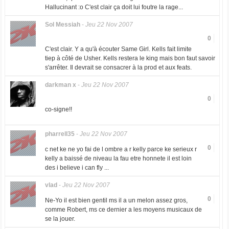
Hallucinant :o C'est clair ça doit lui foutre la rage...
Sol Messiah
-
Jeu 22 Nov 2007
0
C'est clair. Y a qu'à écouter Same Girl. Kells fait limite
tiep à côté de Usher. Kells restera le king mais bon faut savoir
s'arrêter. Il devrait se consacrer à la prod et aux feats.
darkman x
-
Jeu 22 Nov 2007
0
co-signe!!
pharrell35
-
Jeu 22 Nov 2007
0
c net ke ne yo fai de l ombre a r kelly parce ke serieux r
kelly a baissé de niveau la fau etre honnete il est loin
des i believe i can fly ...
vlad
-
Jeu 22 Nov 2007
0
Ne-Yo il est bien gentil ms il a un melon assez gros,
comme Robert, ms ce dernier a les moyens musicaux de
se la jouer.