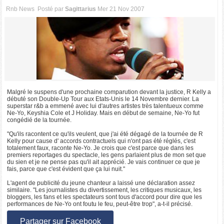
Rnb News
Posté par
Sagittarius
Mer 21 Nov 2007
Malgré le suspens d'une prochaine comparution devant la justice, R Kelly a
débuté son Double-Up Tour aux Etats-Unis le 14 Novembre dernier. La
superstar r&b a emmené avec lui d'autres artistes très talentueux comme
Ne-Yo, Keyshia Cole et J Holiday. Mais en début de semaine, Ne-Yo fut
congédié de la tournée.
"Qu'ils racontent ce qu'ils veulent, que j'ai été dégagé de la tournée de R
Kelly pour cause d' accords contractuels qui n'ont pas été réglés, c'est
totalement faux, raconte Ne-Yo. Je crois que c'est parce que dans les
premiers reportages du spectacle, les gens parlaient plus de mon set que
du sien et je ne pense pas qu'il ait apprécié. Je vais continuer ce que je
fais, parce que c'est évident que ça lui nuit."
L'agent de publicité du jeune chanteur a laissé une déclaration assez
similaire. "Les journalistes du divertissement, les critiques musicaux, les
bloggers, les fans et les spectateurs sont tous d'accord pour dire que les
performances de Ne-Yo ont foutu le feu, peut-être trop", a-t-il précisé.
Partager sur Facebook