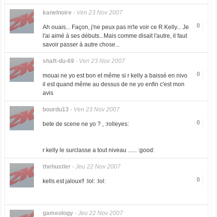
kanelnoire
-
Ven 23 Nov 2007
0
Ah ouais... Façon, j'ne peux pas m'le voir ce R.Kelly... Je
l'ai aimé à ses débuts...Mais comme disait l'autre, il faut
savoir passer à autre chose...
shaft-du-69
-
Ven 23 Nov 2007
0
mouai ne yo est bon et même si r kelly a baissé en nivo
il est quand même au dessus de ne yo enfin c'est mon
avis
bourdu13
-
Ven 23 Nov 2007
0
bete de scene ne yo ? , :rolleyes:
r kelly le surclasse a tout niveau ...... :good:
thehustler
-
Jeu 22 Nov 2007
0
kells est jaloux!! :lol: :lol:
gameology
-
Jeu 22 Nov 2007