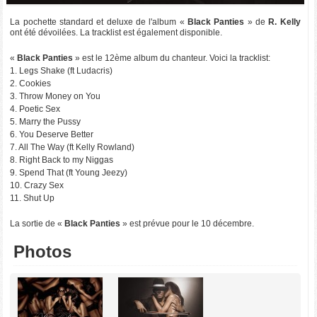
La pochette standard et deluxe de l'album «
Black Panties
» de
R. Kelly
ont été dévoilées. La tracklist est également disponible.
«
Black Panties
» est le 12ème album du chanteur. Voici la tracklist:
1. Legs Shake (ft Ludacris)
2. Cookies
3. Throw Money on You
4. Poetic Sex
5. Marry the Pussy
6. You Deserve Better
7. All The Way (ft Kelly Rowland)
8. Right Back to my Niggas
9. Spend That (ft Young Jeezy)
10. Crazy Sex
11. Shut Up
La sortie de «
Black Panties
» est prévue pour le 10 décembre.
Photos