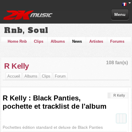
Menu
Rnb, Soul
Home Rnb
Clips
Albums
News
Artistes
Forums
108 fan(s)
R Kelly
Accueil
Albums
Clips
Forum
R Kelly
R Kelly : Black Panties,
pochette et tracklist de l'album
Pochettes édition standard et deluxe de Black Panties