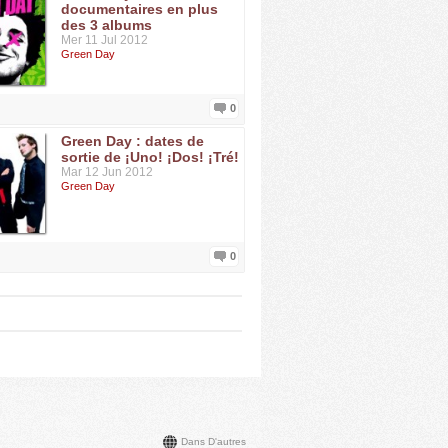
documentaires en plus
des 3 albums
Mer 11 Jul 2012
Green Day
0
Green Day : dates de
sortie de ¡Uno! ¡Dos! ¡Tré!
Mar 12 Jun 2012
Green Day
0
Dans D'autres