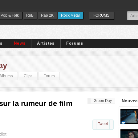
Pop & Folk
RnB
Rap 2K
Rock Metal
FORUMS
ps
News
Artistes
Forums
ay
Albums
Clips
Forum
Nouveau
Green Day
sur la rumeur de film
Tweet
diot