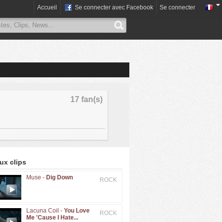
Accueil
Se connecter avec Facebook
Se connecter
17 fan(s)
x clips
Muse -
Dig Down
ROCK
Lacuna Coil -
You Love
ROCK
Me 'Cause I Hate...