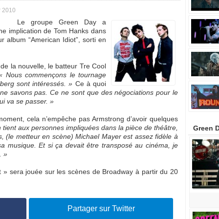
r 2010
Le groupe Green Day a
une implication de Tom Hanks dans
r album “American Idiot”, sorti en
e la nouvelle, le batteur Tre Cool
« Nous commençons le tournage
berg sont intéressés. »
Ce à quoi
ne savons pas. Ce ne sont que des négociations pour le
i va se passer. »
 moment, cela n’empêche pas Armstrong d’avoir quelques
n tient aux personnes impliquées dans la pièce de théâtre,
Green D
is, (le metteur en scène) Michael Mayer est assez fidèle à
t sa musique. Et si ça devait être transposé au cinéma, je
. »
 » sera jouée sur les scènes de Broadway à partir du 20
Partager sur Twitter