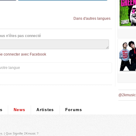
Dans d'autres langues
ous n'êtes pas connecté
Se connecter avec Facebook
votre langue
@2kmusic
ps
News
Artistes
Forums
és
. |
Que Signifie 2Kmusic ?