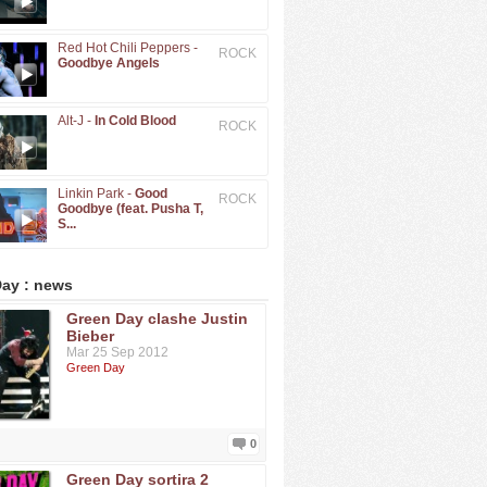
Red Hot Chili Peppers -
ROCK
Goodbye Angels
Alt-J -
In Cold Blood
ROCK
Linkin Park -
Good
ROCK
Goodbye (feat. Pusha T,
S...
ay : news
Green Day clashe Justin
Bieber
Mar 25 Sep 2012
Green Day
0
Green Day sortira 2