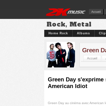
Accueil
Rock, Metal
Home Rock
Albums
Cli
Green D
Accueil
Green Day s'exprime 
American Idiot
Green Day au cinéma avec American I