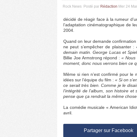
Rock News
Posté par
Rédaction
Mer 24 Ma
décidé de réagir face à la rumeur d’
l’adaptation cinématographique de leu
2004.
Quand on leur demande confirmation d
ne peut s’empêcher de plaisanter :
demain matin. George Lucas et Spiel
Billie Joe Armstrong répond :
« Nous 
moment, donc nous verrons bien ce qu
Même si rien n’est confirmé pour le
idées sur l’équipe du film :
« Si on s’e
ce serait très bien. Comme je le disa
l’intégrité de l’album, son histoire e
pense que ça rendrait la même chose
La comédie musicale « American Idiot
avril.
Partager sur Facebook