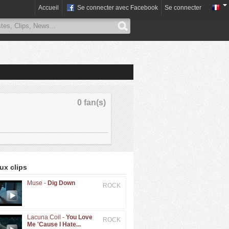
Accueil
Se connecter avec Facebook
Se connecter
0 fan(s)
x clips
Muse -
Dig Down
ROCK
Lacuna Coil -
You Love
ROCK
Me 'Cause I Hate...