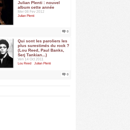
Julian Plenti : nouvel
album cette année
Mer 08 Fev 2012
Julian Plenti
0
Qui sont les paroliers les
plus surestimés du rock ?
(Lou Reed, Paul Banks,
Serj Tankian...)
Ven 14 Oct 2011
Lou Reed
Julian Plenti
0