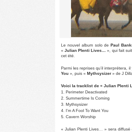
Le nouvel album solo de
Paul Bank
«
Julian Plenti Lives…
», qui fait su
cet été.
Parmi les reprises qu’il interprétera, 
You
», puis «
Mythsysizer
» de J Dil
Voici la tracklist de « Julian Plenti
1. Perimeter Deactivated
2. Summertime Is Coming
3. Mythsysizer
4. I'm A Fool To Want You
5. Cavern Worship
« Julian Plenti Lives… » sera diffusé