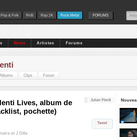
Pop & Folk
RnB
Rap 2K
Rock Metal
FORUMS
ps
News
Artistes
Forums
enti
Albums
Clips
Forum
Nouveau
Julian Plenti
lenti Lives, album de
acklist, pochette)
Tweet
atra et J Dilla