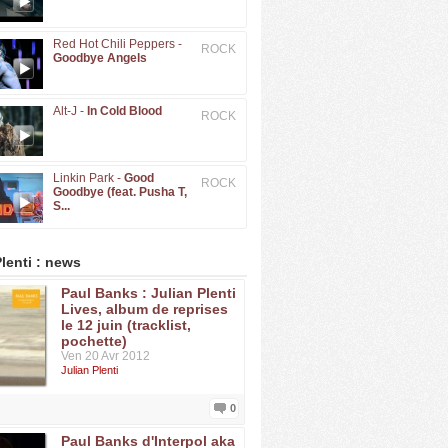
Red Hot Chili Peppers -
ROCK
Goodbye Angels
Alt-J -
In Cold Blood
ROCK
Linkin Park -
Good
ROCK
Goodbye (feat. Pusha T,
S...
Plenti : news
Paul Banks : Julian Plenti
Lives, album de reprises
le 12 juin (tracklist,
pochette)
Ven 20 Avr 2012
Julian Plenti
0
Paul Banks d'Interpol aka