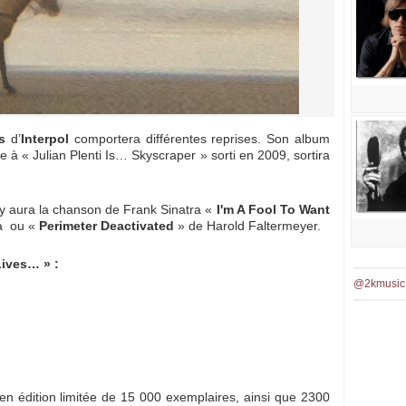
s
d’
Interpol
comportera différentes reprises. Son album
ite à « Julian Plenti Is… Skyscraper » sorti en 2009, sortira
il y aura la chanson de Frank Sinatra «
I'm A Fool To Want
la ou «
Perimeter Deactivated
» de Harold Faltermeyer.
 Lives… » :
@2kmusic
 en édition limitée de 15 000 exemplaires, ainsi que 2300