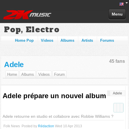
Menu
Pop, Electro
Home Pop
Videos
Albums
Artists
Forums
45 fans
Adele
Home
Albums
Videos
Forum
Adele
Adele prépare un nouvel album
Adele retourne en studio et collabore avec Robbie Williams ?
Folk News
Posted by
Rédaction
Wed 10 Apr 2013