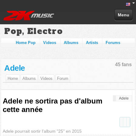
Menu
Pop, Electro
Home Pop
Videos
Albums
Artists
Forums
45 fans
Adele
Home
Albums
Videos
Forum
Adele
Adele ne sortira pas d'album
cette année
Adele pourrait sortir l'album "25" en 2015