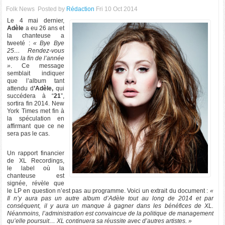
Folk News
Posted by
Rédaction
Fri 10 Oct 2014
Le 4 mai dernier,
Adèle
a eu 26 ans et
la chanteuse a
tweeté :
« Bye Bye
25… Rendez-vous
vers la fin de l’année
»
. Ce message
semblait indiquer
que l’album tant
attendu d
’Adèle,
qui
succédera à “
21
”,
sortira fin 2014. New
York Times met fin à
la spéculation en
affirmant que ce ne
sera pas le cas.
Un rapport financier
de XL Recordings,
le label où la
chanteuse est
signée, révèle que
le LP en question n’est pas au programme. Voici un extrait du document :
«
Il n’y aura pas un autre album d’Adèle tout au long de 2014 et par
conséquent, il y aura un manque à gagner dans les bénéfices de XL.
Néanmoins, l’administration est convaincue de la politique de management
qu’elle poursuit… XL continuera sa réussite avec d’autres artistes. »