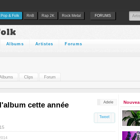
Pop & Folk
RnB
Rap 2K
Rock Metal
FORUMS
Folk
Albums
Artistes
Forums
Albums
Clips
Forum
Nouveau
Adele
d'album cette année
Tweet
015
2014