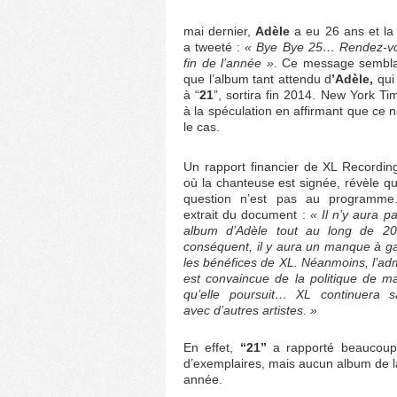
mai dernier,
Adèle
a eu 26 ans et la
a tweeté :
« Bye Bye 25… Rendez-vo
fin de l’année »
. Ce message semblai
que l’album tant attendu d
’Adèle,
qui
à “
21
”, sortira fin 2014. New York Ti
à la spéculation en affirmant que ce 
le cas.
Un rapport financier de XL Recording
où la chanteuse est signée, révèle q
question n’est pas au programme.
extrait du document :
« Il n’y aura p
album d’Adèle tout au long de 20
conséquent, il y aura un manque à g
les bénéfices de XL. Néanmoins, l’adm
est convaincue de la politique de 
qu’elle poursuit… XL continuera s
avec d’autres artistes. »
En effet,
“21”
a rapporté beaucoup a
d’exemplaires, mais aucun album de 
année.