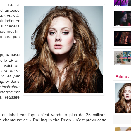
Le 4
 chanteuse
us vers la
t indiquer
 succédera
mes met fin
ne sera pas
s, le label
ue le LP en
 Voici un
as un autre
14 et par
Adele :
agner dans
inistration
management
a réussite
u label car l’opus s’est vendu à plus de 25 millions
la chanteuse de «
Rolling in the Deep
» n’est prévu cette