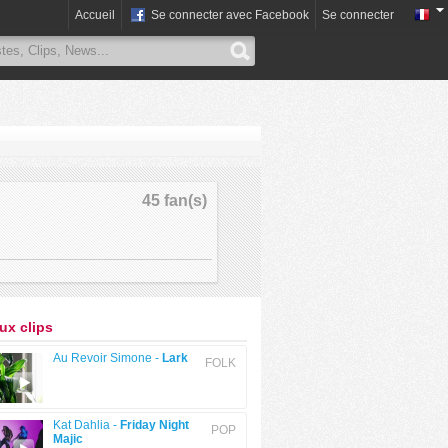
Accueil
Se connecter avec Facebook
Se connecter
45 fan(s)
x clips
Au Revoir Simone -
Lark
FOLK
Kat Dahlia -
Friday Night
POP
Majic