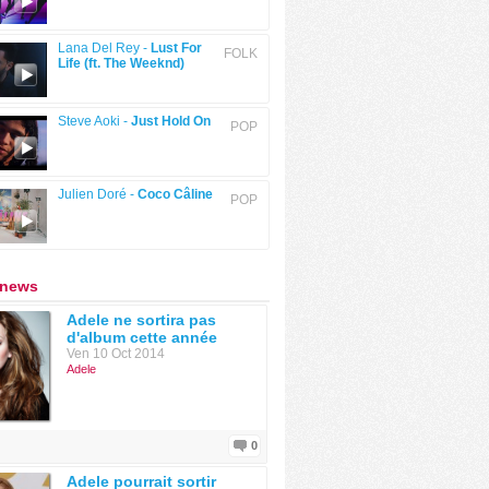
Lana Del Rey -
Lust For
FOLK
Life (ft. The Weeknd)
Steve Aoki -
Just Hold On
POP
Julien Doré -
Coco Câline
POP
 news
Adele ne sortira pas
d'album cette année
Ven 10 Oct 2014
Adele
0
Adele pourrait sortir