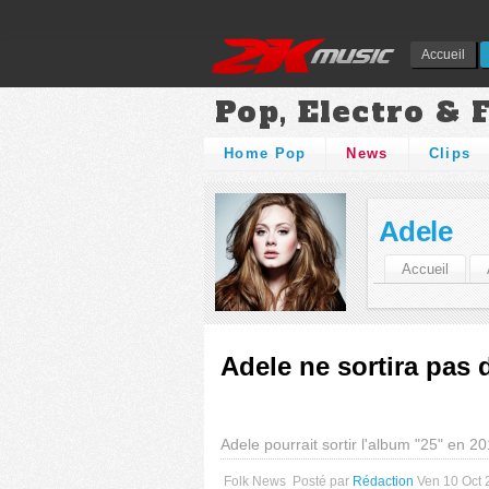
Accueil
Pop, Electro & 
Home Pop
News
Clips
Adele
Accueil
Adele ne sortira pas 
Adele pourrait sortir l'album "25" en 2
Folk News
Posté par
Rédaction
Ven 10 Oct 