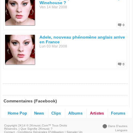
Winehouse ?
Ven 14 Mar 2008
0
Adele, nouveau phénomène anglais arrive
en France
Lun 03 Mar 2008
0
Commentaires (Facebook)
Home Pop
News
Clips
Albums
Artistes
Forums
Copyright 2K14 © 2Kmusic.com™
Tous Droits
Dans D'autres
Réservés
. |
Que Signifie 2Kmusic ?
Langues
Contact - Conditions Générales D'Utilisation
|
Signaler Un