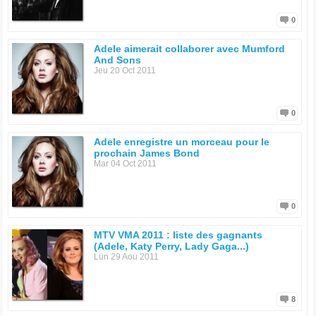
0
Adele aimerait collaborer avec Mumford
And Sons
Jeu 20 Oct 2011
0
Adele enregistre un morceau pour le
prochain James Bond
Mar 04 Oct 2011
0
MTV VMA 2011 : liste des gagnants
(Adele, Katy Perry, Lady Gaga...)
Lun 29 Aou 2011
8