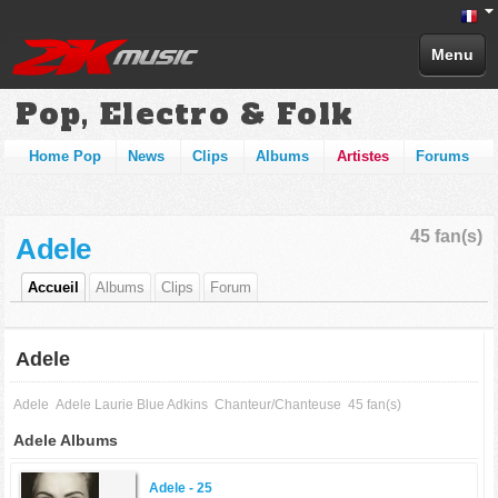
Menu
Pop, Electro & Folk
Home Pop
News
Clips
Albums
Artistes
Forums
45 fan(s)
Adele
Accueil
Albums
Clips
Forum
Adele
Adele
Adele Laurie Blue Adkins
Chanteur/Chanteuse
45 fan(s)
Adele Albums
Adele -
25