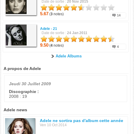
Date de sortie :
20 Nov 2015
5.67
(
3
notes)
14
Adele -
21
Date de sortie :
24 Jan 2011
9.50
(
4
notes)
4
Adele Albums
A propos de Adele
Jeudi 30 Juillet 2009
Discographie :
2008 : 19
Adele news
Adele ne sortira pas d'album cette année
Ven 10 Oct 2014