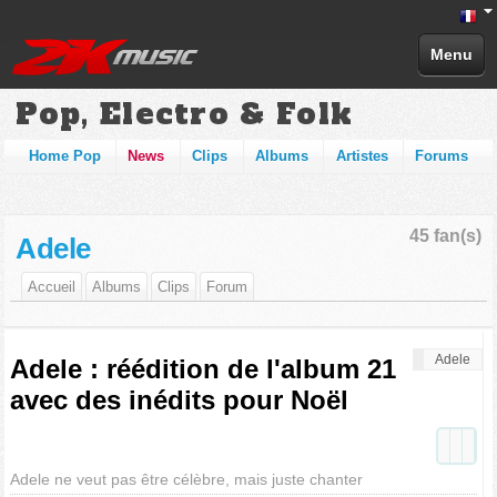
Menu
Pop, Electro & Folk
Home Pop
News
Clips
Albums
Artistes
Forums
45 fan(s)
Adele
Accueil
Albums
Clips
Forum
Adele
Adele : réédition de l'album 21
avec des inédits pour Noël
Adele ne veut pas être célèbre, mais juste chanter