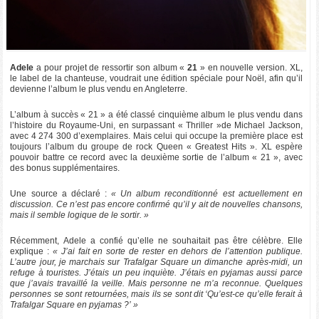
Adele
a pour projet de ressortir son album «
21
» en nouvelle version. XL,
le label de la chanteuse, voudrait une édition spéciale pour Noël, afin qu’il
devienne l’album le plus vendu en Angleterre.
L’album à succès « 21 » a été classé cinquième album le plus vendu dans
l’histoire du Royaume-Uni, en surpassant « Thriller »de Michael Jackson,
avec 4 274 300 d’exemplaires. Mais celui qui occupe la première place est
toujours l’album du groupe de rock Queen « Greatest Hits ». XL espère
pouvoir battre ce record avec la deuxième sortie de l’album « 21 », avec
des bonus supplémentaires.
Une source a déclaré :
« Un album reconditionné est actuellement en
discussion. Ce n’est pas encore confirmé qu’il y ait de nouvelles chansons,
mais il semble logique de le sortir. »
Récemment, Adele a confié qu’elle ne souhaitait pas être célèbre. Elle
explique :
« J’ai fait en sorte de rester en dehors de l’attention publique.
L’autre jour, je marchais sur Trafalgar Square un dimanche après-midi, un
refuge à touristes. J’étais un peu inquiète. J’étais en pyjamas aussi parce
que j’avais travaillé la veille. Mais personne ne m’a reconnue. Quelques
personnes se sont retournées, mais ils se sont dit ‘Qu’est-ce qu’elle ferait à
Trafalgar Square en pyjamas ?’ »