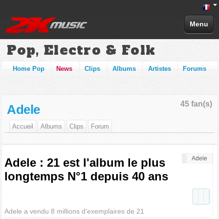
Menu
Pop, Electro & Folk
Home Pop
News
Clips
Albums
Artistes
Forums
45 fan(s)
Adele
Accueil
Albums
Clips
Forum
Adele
Adele : 21 est l'album le plus
longtemps N°1 depuis 40 ans
Adele a vendu 8 millions d'exemplaires de 21