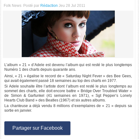
Folk News
Posté par
Rédaction
Jeu 28 Jul 2011
L’album « 21 » d’Adele est devenu l’album qui est resté le plus longtemps
Numéro 1 des charts depuis quarante ans.
Ainsi, « 21 » égalise le record de « Saturday Night Fever » des Bee Gees,
qui avait également passé 18 semaines au top des charts en 1977.
Si Adele souhaite être l’artiste dont l’album est resté le plus longtemps au
sommet des charts, elle doit encore battre « Bridge Over Troubled Water »
de Simon & Garfunkel (41 semaines en 1971), « Sgt Pepper’s Lonely
Hearts Club Band » des Beatles (1967) et six autres albums.
La chanteuse a déjà vendu 8 millions d’exemplaires de « 21 » depuis sa
sortie en janvier.
Partager sur Facebook