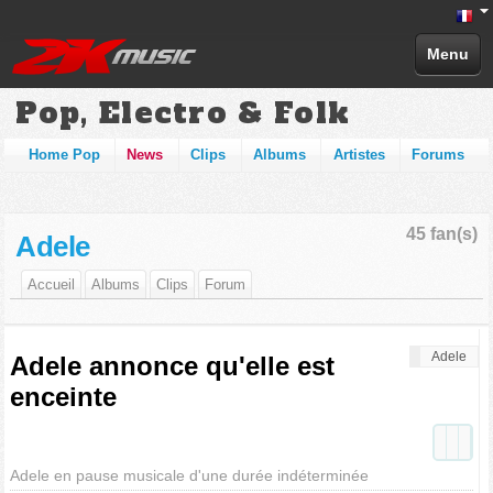
Menu
Pop, Electro & Folk
Home Pop
News
Clips
Albums
Artistes
Forums
45 fan(s)
Adele
Accueil
Albums
Clips
Forum
Adele
Adele annonce qu'elle est
enceinte
Adele en pause musicale d'une durée indéterminée