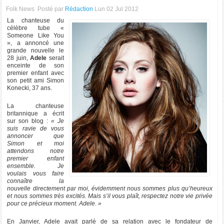
Folk News
Posté par
Rédaction
Lun 02 Jul 2012
La chanteuse du
célèbre tube «
Someone Like You
», a annoncé une
grande nouvelle le
28 juin,
Adele
serait
enceinte de son
premier enfant avec
son petit ami Simon
Konecki, 37 ans.
La chanteuse
britannique a écrit
sur son blog :
« Je
suis ravie de vous
annoncer que
Simon et moi
attendons notre
premier enfant
ensemble. Je
voulais vous faire
connaître la
nouvelle directement par moi, évidemment nous sommes plus qu’heureux
et nous sommes très excités. Mais s’il vous plaît, respectez notre vie privée
pour ce précieux moment. Adele. »
En Janvier, Adele avait parlé de sa relation avec le fondateur de