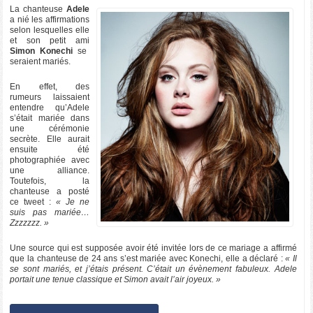
La chanteuse
Adele
a nié les affirmations
selon lesquelles elle
et son petit ami
Simon Konechi
se
seraient mariés.
En effet, des
rumeurs laissaient
entendre qu’Adele
s’était mariée dans
une cérémonie
secrète. Elle aurait
ensuite été
photographiée avec
une alliance.
Toutefois, la
chanteuse a posté
ce tweet :
« Je ne
suis pas mariée…
Zzzzzzz. »
Une source qui est supposée avoir été invitée lors de ce mariage a affirmé
que la chanteuse de 24 ans s’est mariée avec Konechi, elle a déclaré :
« Il
se sont mariés, et j’étais présent. C’était un évènement fabuleux. Adele
portait une tenue classique et Simon avait l’air joyeux. »