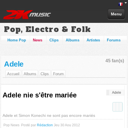
Menu
Pop, Electro & Folk
Home Pop
News
Clips
Albums
Artistes
Forums
45 fan(s)
Adele
Accueil
Albums
Clips
Forum
Adele
Adele nie s'être mariée
Adele et Simon Konechi ne sont pas encore mariés
Pop News
Posté par
Rédaction
Jeu 30 Aou 2012