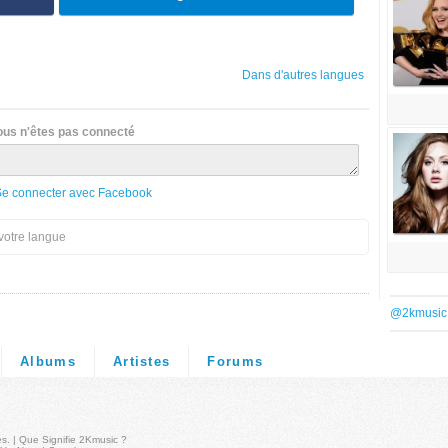
Dans d'autres langues
ous n'êtes pas connecté
Se connecter avec Facebook
votre langue
@2kmusic
Albums
Artistes
Forums
és
. |
Que Signifie 2Kmusic ?