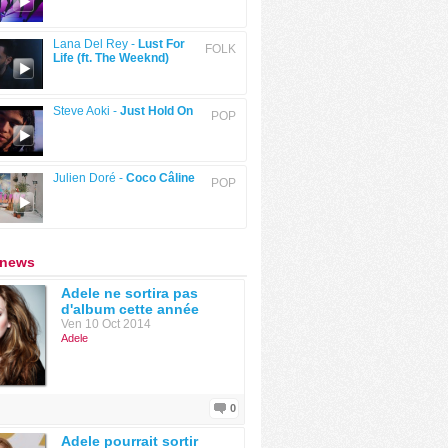
Lana Del Rey -
Lust For
FOLK
Life (ft. The Weeknd)
Steve Aoki -
Just Hold On
POP
Julien Doré -
Coco Câline
POP
 news
Adele ne sortira pas
d'album cette année
Ven 10 Oct 2014
Adele
0
Adele pourrait sortir