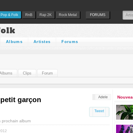
Pop & Folk
RnB
Rap 2K
Rock Metal
FORUMS
Folk
Albums
Artistes
Forums
Albums
Clips
Forum
Nouveau
Adele
petit garçon
Tweet
n prochain album
2012