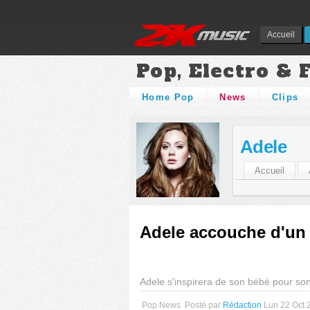
Accueil
Pop, Electro & 
Home Pop
News
Clips
Adele
Accueil
Adele accouche d'un 
Adele s'inspirera de son bébé pour so
Pop News
Posté par
Rédaction
Lun 22 Oct 