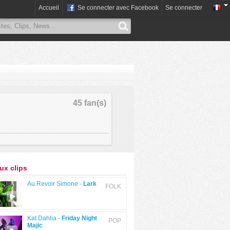
Accueil
Se connecter avec Facebook
Se connecter
45 fan(s)
x clips
Au Revoir Simone -
Lark
FOLK
Kat Dahlia -
Friday Night
POP
Majic