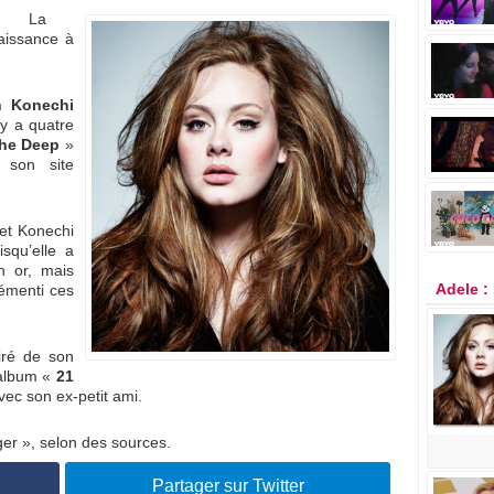
La
issance à
n Konechi
 y a quatre
The Deep
»
 son site
 et Konechi
squ’elle a
n or, mais
Adele :
démenti ces
iré de son
 album «
21
vec son ex-petit ami.
ger », selon des sources.
Partager sur Twitter