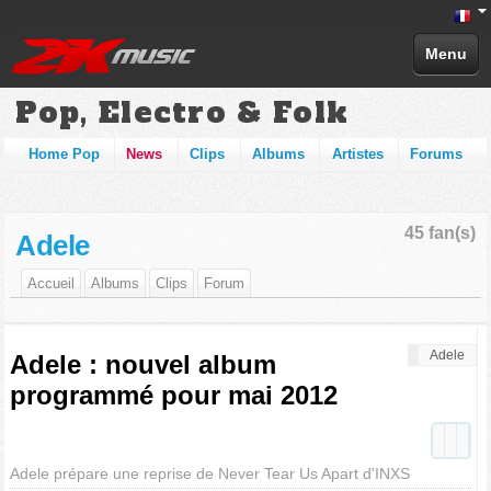
Menu
Pop, Electro & Folk
Home Pop
News
Clips
Albums
Artistes
Forums
45 fan(s)
Adele
Accueil
Albums
Clips
Forum
Adele
Adele : nouvel album
programmé pour mai 2012
Adele prépare une reprise de Never Tear Us Apart d'INXS