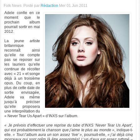
Folk News
Posté par
Rédaction
Mer 01 Jun 2011
Adele confie en ce
moment que le
prochain album
pourrait sortir en mai
2012.
La jeune artiste
britannique
reconnaît ainsi
qu’elle ne compte
pas se reposer sur
les lauriers qu’elle
continue de récolter
avec « 21 » et songe
déjà à un troisième
opus. Du coup, en
plus de cette date de
sortie envisagée,
Adele va même
jusqu’à préciser
qu’elle proposera
une interprétation du
« Never Tear Us Apart » d’INXS sur l’album.
« Je prévois d’effectuer une reprise du tube d’INXS ‘Never Tear Us Apart’,
qui est probablement la chanson que j’aime le plus au monde »
, indique-t-
elle.
« Tout l’album aura un son assez ‘live’ »
, poursuit-elle,
« j’ai déjà cinq
morceaux qui sont prêts [à être enregistrés]. L’un d’eux est assez rythmé –