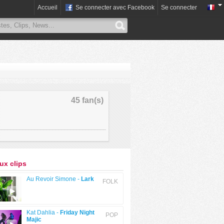
Accueil
Se connecter avec Facebook
Se connecter
45 fan(s)
x clips
Au Revoir Simone -
Lark
FOLK
Kat Dahlia -
Friday Night
POP
Majic