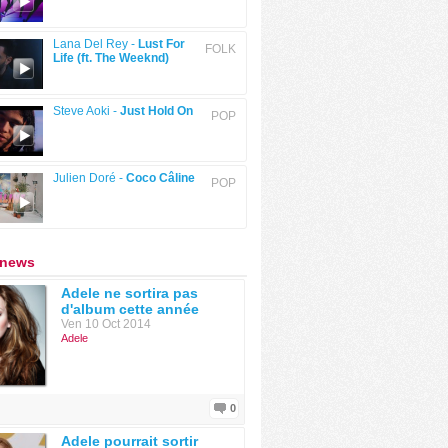
Lana Del Rey -
Lust For
FOLK
Life (ft. The Weeknd)
Steve Aoki -
Just Hold On
POP
Julien Doré -
Coco Câline
POP
 news
Adele ne sortira pas
d'album cette année
Ven 10 Oct 2014
Adele
0
Adele pourrait sortir