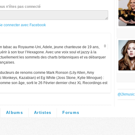
ous n'êtes pas connecté
Se connecter avec Facebook
0
t un tabac au Royaume-Uni, Adele, jeune chanteuse de 19 ans,
rir à son tour l’Hexagone. Avec une voix soul et jazzy à la
tuellement les sommets des charts britanniques et va débarquer
ançaises.
oducteurs de renoms comme Mark Ronson (Lily Allen, Amy
c Monkeys, Kazabian) et Eg White (Joss Stone, Kylie Minogue) :
 comme son âge, sorti le 26 Février dernier chez XL Recordings est
@2kmusic
Albums
Artistes
Forums