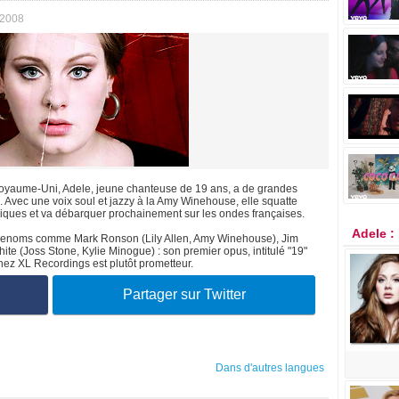
 2008
 Royaume-Uni, Adele, jeune chanteuse de 19 ans, a de grandes
 Avec une voix soul et jazzy à la Amy Winehouse, elle squatte
niques et va débarquer prochainement sur les ondes françaises.
Adele :
 renoms comme Mark Ronson (Lily Allen, Amy Winehouse), Jim
te (Joss Stone, Kylie Minogue) : son premier opus, intitulé "19"
hez XL Recordings est plutôt prometteur.
Partager sur Twitter
Dans d'autres langues