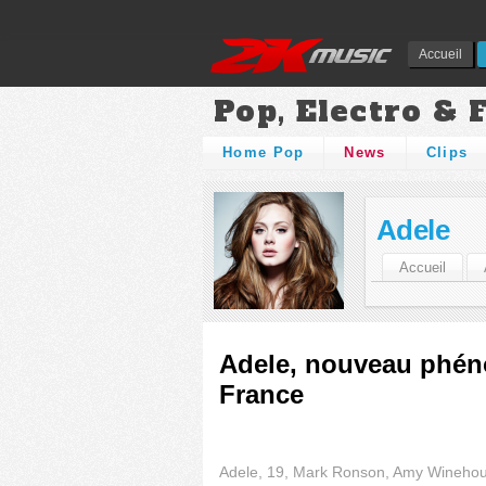
Accueil
Pop, Electro & 
Home Pop
News
Clips
Adele
Accueil
Adele, nouveau phéno
France
Adele, 19, Mark Ronson, Amy Wineho