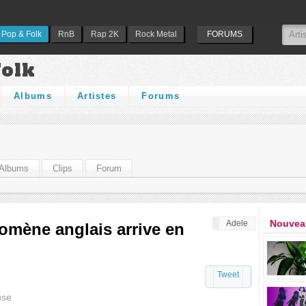
Pop & Folk
RnB
Rap 2K
Rock Metal
FORUMS
Folk
Albums
Artistes
Forums
Albums
Clips
Forum
Nouveau
Adele
mène anglais arrive en
Tweet
use