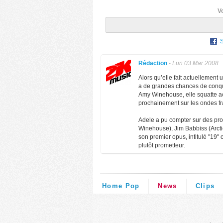
V
Rédaction
-
Lun 03 Mar 2008
Alors qu’elle fait actuellemen
a de grandes chances de conqué
Amy Winehouse, elle squatte ac
prochainement sur les ondes fr
Adele a pu compter sur des pr
Winehouse), Jim Babbiss (Arcti
son premier opus, intitulé "19"
plutôt prometteur.
Home Pop
News
Clips