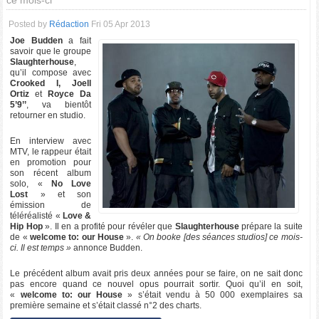
ce mois-ci
Posted by
Rédaction
Fri 05 Apr 2013
Joe Budden
a fait
savoir que le groupe
Slaughterhouse
,
qu’il compose avec
Crooked I, Joell
Ortiz
et
Royce Da
5’9’’
, va bientôt
retourner en studio.
En interview avec
MTV, le rappeur était
en promotion pour
son récent album
solo, «
No Love
Lost
» et son
émission de
téléréalisté «
Love &
Hip Hop
». Il en a profité pour révéler que
Slaughterhouse
prépare la suite
de «
welcome to: our House
».
« On booke [des séances studios] ce mois-
ci. Il est temps »
annonce Budden.
Le précédent album avait pris deux années pour se faire, on ne sait donc
pas encore quand ce nouvel opus pourrait sortir. Quoi qu’il en soit,
«
welcome to: our House
» s’était vendu à 50 000 exemplaires sa
première semaine et s’était classé n°2 des charts.