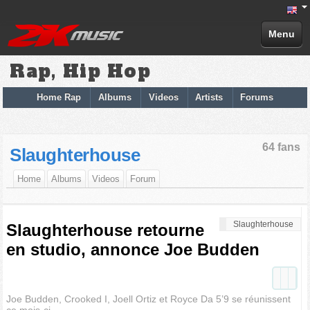
Menu
Rap, Hip Hop
Home Rap
Albums
Videos
Artists
Forums
64 fans
Slaughterhouse
Home
Albums
Videos
Forum
Slaughterhouse
Slaughterhouse retourne
en studio, annonce Joe Budden
Joe Budden, Crooked I, Joell Ortiz et Royce Da 5’9 se réunissent