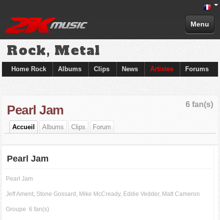
Menu
Rock, Metal
Home Rock
Albums
Clips
News
Artistes
Forums
6 fan(s)
Pearl Jam
Accueil
Albums
Clips
Forum
Pearl Jam
Pearl Jam
Jeff Ament, Stone Gossard, Mike McCready, Eddie Vedder, Matt Cameron
Groupe
6 fan(s)