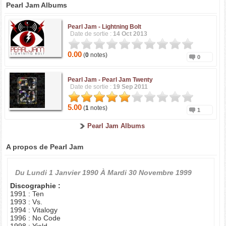
Pearl Jam Albums
Pearl Jam -
Lightning Bolt
Date de sortie :
14 Oct 2013
0.00
(
0
notes)
0
Pearl Jam -
Pearl Jam Twenty
Date de sortie :
19 Sep 2011
5.00
(
1
notes)
1
Pearl Jam Albums
A propos de Pearl Jam
Du
Lundi 1 Janvier 1990
À
Mardi 30 Novembre 1999
Discographie :
1991 : Ten
1993 : Vs.
1994 : Vitalogy
1996 : No Code