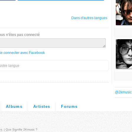
Dans d'autres langues
ous n'êtes pas connecté
Se connecter avec Facebook
votre langue
@2kmusic
Albums
Artistes
Forums
és
. |
Que Signifie 2Kmusic ?