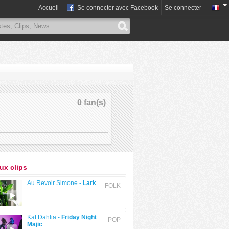
Accueil
Se connecter avec Facebook
Se connecter
0 fan(s)
x clips
Au Revoir Simone -
Lark
FOLK
Kat Dahlia -
Friday Night
POP
Majic