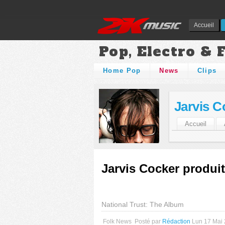
Accueil
Pop, Electro & 
Home Pop
News
Clips
Jarvis C
Accueil
Jarvis Cocker produit
National Trust: The Album
Folk News
Posté par
Rédaction
Lun 17 Mai