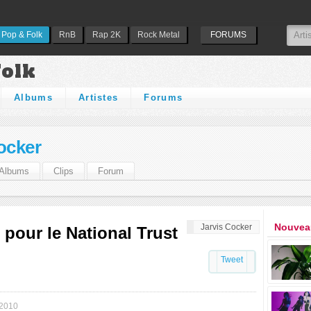
Pop & Folk
RnB
Rap 2K
Rock Metal
FORUMS
Folk
Albums
Artistes
Forums
ocker
Albums
Clips
Forum
Nouveau
Jarvis Cocker
 pour le National Trust
Tweet
 2010