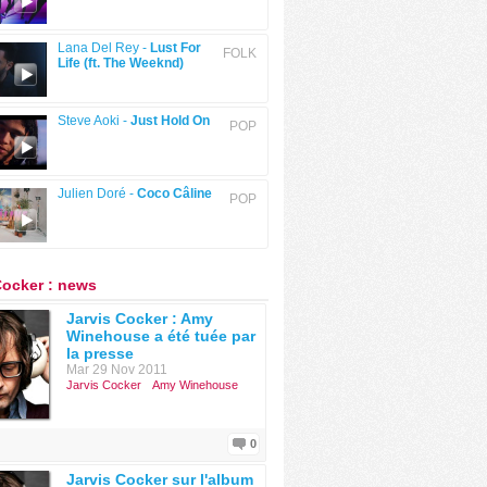
Lana Del Rey -
Lust For
FOLK
Life (ft. The Weeknd)
Steve Aoki -
Just Hold On
POP
Julien Doré -
Coco Câline
POP
Cocker : news
Jarvis Cocker : Amy
Winehouse a été tuée par
la presse
Mar 29 Nov 2011
Jarvis Cocker
Amy Winehouse
0
Jarvis Cocker sur l'album