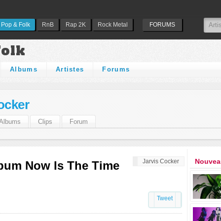
Pop & Folk
RnB
Rap 2K
Rock Metal
FORUMS
Folk
Albums
Artistes
Forums
ocker
Albums
Clips
Forum
Nouveau
Jarvis Cocker
album Now Is The Time
Tweet