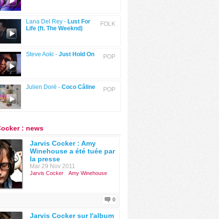
Lana Del Rey -
Lust For
FOLK
Life (ft. The Weeknd)
Steve Aoki -
Just Hold On
POP
Julien Doré -
Coco Câline
POP
Cocker : news
Jarvis Cocker : Amy
Winehouse a été tuée par
la presse
Mar 29 Nov 2011
Jarvis Cocker
Amy Winehouse
0
Jarvis Cocker sur l'album