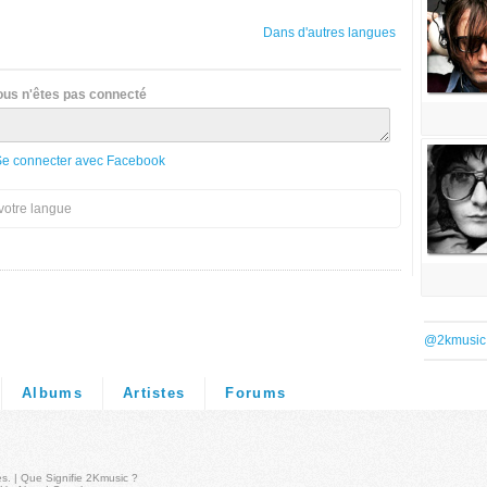
Dans d'autres langues
ous n'êtes pas connecté
Se connecter avec Facebook
votre langue
@2kmusic
Albums
Artistes
Forums
és
. |
Que Signifie 2Kmusic ?