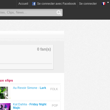
Accueil
Se connecter avec Facebook
Se connecter
0 fan(s)
x clips
Au Revoir Simone -
Lark
FOLK
Kat Dahlia -
Friday Night
POP
Majic