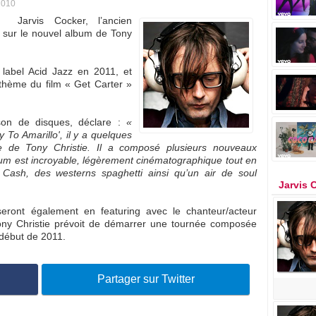
2010
Jarvis Cocker, l’ancien
n sur le nouvel album de Tony
 label Acid Jazz en 2011, et
 thème du film « Get Carter »
ison de disques, déclare :
«
To Amarillo', il y a quelques
ne de Tony Christie. Il a composé plusieurs nouveaux
um est incroyable, légèrement cinématographique tout en
Cash, des westerns spaghetti ainsi qu’un air de soul
Jarvis 
seront également en featuring avec le chanteur/acteur
ony Christie prévoit de démarrer une tournée composée
 début de 2011.
Partager sur Twitter