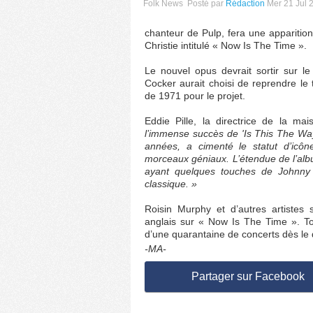
Folk News
Posté par
Rédaction
Mer 21 Jul 
chanteur de Pulp, fera une apparitio
Christie intitulé « Now Is The Time ».
Le nouvel opus devrait sortir sur le
Cocker aurait choisi de reprendre le
de 1971 pour le projet.
Eddie Pille, la directrice de la ma
l’immense succès de 'Is This The Way 
années, a cimenté le statut d’icô
morceaux géniaux. L’étendue de l’alb
ayant quelques touches de Johnny 
classique. »
Roisin Murphy et d’autres artistes 
anglais sur « Now Is The Time ». T
d’une quarantaine de concerts dès le
-MA-
Partager sur Facebook