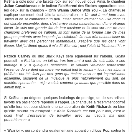
Ke$ha a opté pour une facette rock sur son nouvel opus. Ainsi, le chanteur
Julian Casablancas
et le batteur
Fab Moretti
des Strokes apparaitront tous
les deux sur la chanson «
Only Wanna Dance With You
». La chanteuse
explique comment s’est faite la collaboration :
« Un ami à moi joue avec
Julian et on se connaissait un peu. Julian aimait vraiment Dr Luke donc ils
ont discuté ensemble, donc c’est arrivé assez naturellement d’une étrange
façon. Je suis une grande fan de leur musique et ils sont sur une de mes
chansons préférées de l’album. Ils font partie de la longue liste de mes
groupes préférés avec lesquels j’ai collaboré. Je suis très enthousiaste de
travailler avec des personnes inattendues. J’espère que les gens vont
flipper. Moi j’ai flippé quand il m’a dit ‘Bien sûr’, moi j’étais là ‘Vraiment ?!’. »
Patrick Carney
du duo Black Keys sera également sur l’album. Ke$ha
poursuit :
« Patrick est en fait un très bon ami à moi. Je suis allée à son
mariage il y a quelques semaines. Je voulais vraiment retranscrire
l’essence de ce dont ma mère me parlait tout le temps – tous mes albums
préférés ont été faits par des gens qui étaient amis et qui improvisaient
ensemble, faisaient de la musique le plus naturellement qui soit, de
manière spontanée – et je voulais capturer ça autant que possible dans un
album pop. »
Si Ke$ha a pu dégoter quelques featurings de prestige, un de ses artistes
favoris n’a pas encore répondu à l’appel. La chanteuse a récemment confié
qu’elle fera tout pour obtenir une collaboration de
Keith Richards
ou bien
qu’elle mourra en essayant :
« Keith Richards est tout pour moi, c’est le
point final. J’essayerai de travailler avec lui jusqu’à ma mort
probablement. »
«
Warrior
», qui contiendra également une apparition d’
Iggy Pop
, sortira le