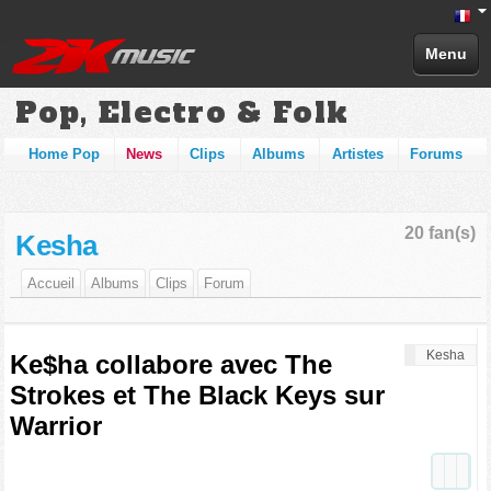
Menu
Pop, Electro & Folk
Home Pop
News
Clips
Albums
Artistes
Forums
20 fan(s)
Kesha
Accueil
Albums
Clips
Forum
Kesha
Ke$ha collabore avec The
Strokes et The Black Keys sur
Warrior