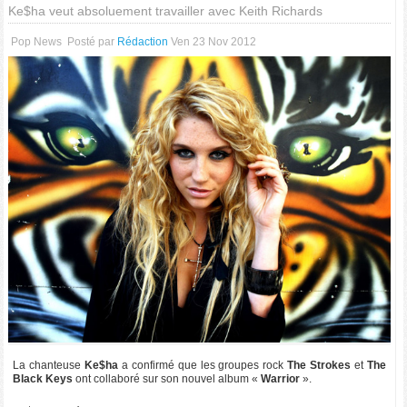
Ke$ha veut absoluement travailler avec Keith Richards
Pop News
Posté par
Rédaction
Ven 23 Nov 2012
La chanteuse
Ke$ha
a confirmé que les groupes rock
The Strokes
et
The
Black Keys
ont collaboré sur son nouvel album «
Warrior
».