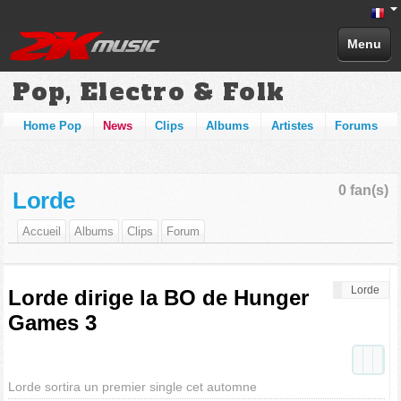
Menu
Pop, Electro & Folk
Home Pop
News
Clips
Albums
Artistes
Forums
0 fan(s)
Lorde
Accueil
Albums
Clips
Forum
Lorde
Lorde dirige la BO de Hunger
Games 3
Lorde sortira un premier single cet automne