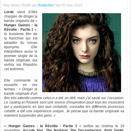
Pop News
Posté par
Rédaction
Ven 01 Aou 2014
Lorde
vient d’être
chargée de diriger la
bande originale de «
Hunger Games : la
Révolte - Partie 1
»,
le troisième film de
la franchise qui est
adaptée du roman
éponyme. Elle
interprétera aussi le
premier single de la
bande originale, qui
sortira via Republic
cet automne.
Elle commente la
nouvelle en ces
termes :
« Diriger la
bande originale d’un
film très attendu comme celui-ci a été un défi, mais j’ai sauté sur l’occasion.
Le casting et l'histoire sont une source d'inspiration pour tous les musiciens
qui y participent, en tant que cinéphile, connaître les différents processus
créatifs a été une expérience unique. Je pense que la bande originale va
vraiment surprendre des gens. »
«
Hunger Games : la Révolte - Partie 1
» sortira au cinéma le 19
novembre.
Arcade Fire, The National, The Decemberists, Patti Smith,