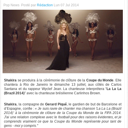
Pop News
Posté par
Rédaction
Lun 07 Jul 2014
Shakira
se produira à la cérémonie de clôture de la
Coupe du Monde
. Elle
chantera à Rio de Janeiro le dimanche 13 juillet, aux côtés de Carlos
Santana et du rappeur Wyclef Jean. La chanteuse interprétera “
La La La
(Brazil 2014)
” avec la chanteuse brésilienne Carlinhos Brown.
Shakira
, la compagne de
Gerard Piqué
, le gardien de but de Barcelone et
d’Espagne, confie :
« Je suis ravie de chanter ma chanson 'La La La (Brazil
2014)’ à la cérémonie de clôture de la Coupe du Monde de la FIFA 2014.
J'ai une relation complexe avec le football pour des raisons évidentes, et je
comprends vraiment ce que la Coupe du Monde représente pour tant de
gens - moi y compris."