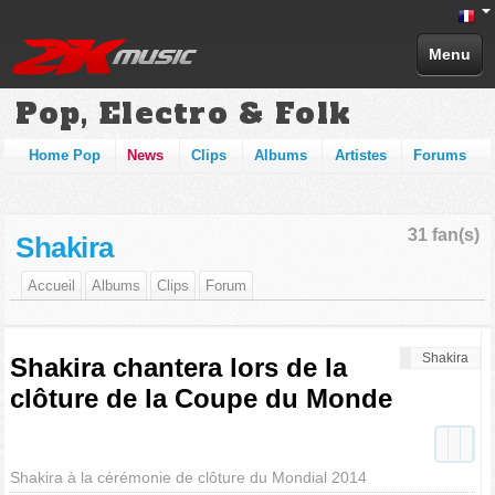
Menu
Pop, Electro & Folk
Home Pop
News
Clips
Albums
Artistes
Forums
31 fan(s)
Shakira
Accueil
Albums
Clips
Forum
Shakira
Shakira chantera lors de la
clôture de la Coupe du Monde
Shakira à la cérémonie de clôture du Mondial 2014