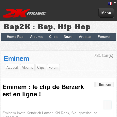
Menu
Rap2K : Rap, Hip Hop
Home Rap
Albums
Clips
News
Artistes
Forums
781 fan(s)
Eminem
Accueil
Albums
Clips
Forum
Eminem
Eminem : le clip de Berzerk
est en ligne !
Eminem invite Kendrick Lamar, Kid Rock, Slaughterhouse,