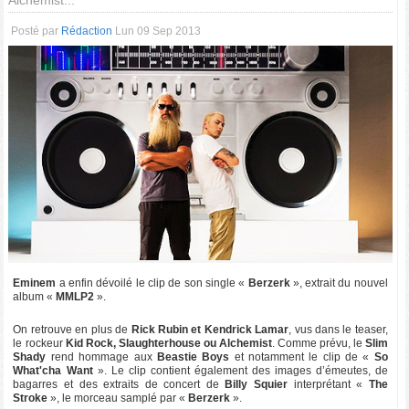
Alchemist...
Posté par
Rédaction
Lun 09 Sep 2013
Eminem
a enfin dévoilé le clip de son single «
Berzerk
», extrait du nouvel
album «
MMLP2
».
On retrouve en plus de
Rick Rubin et Kendrick Lamar
, vus dans le teaser,
le rockeur
Kid Rock, Slaughterhouse ou Alchemist
. Comme prévu, le
Slim
Shady
rend hommage aux
Beastie Boys
et notamment le clip de «
So
What'cha Want
». Le clip contient également des images d’émeutes, de
bagarres et des extraits de concert de
Billy Squier
interprétant «
The
Stroke
», le morceau samplé par «
Berzerk
».