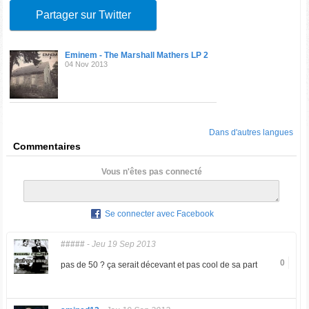
Partager sur Twitter
Eminem - The Marshall Mathers LP 2
04 Nov 2013
Dans d'autres langues
Commentaires
Vous n'êtes pas connecté
Se connecter avec Facebook
#####
-
Jeu 19 Sep 2013
0
pas de 50 ? ça serait décevant et pas cool de sa part