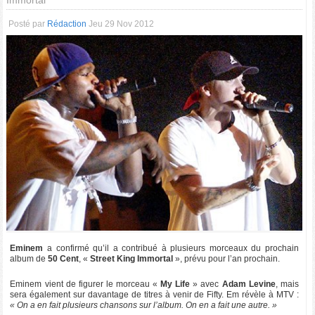
Immortal
Posté par
Rédaction
Jeu 29 Nov 2012
Eminem
a confirmé qu’il a contribué à plusieurs morceaux du prochain
album de
50 Cent
, «
Street King Immortal
», prévu pour l’an prochain.
Eminem vient de figurer le morceau «
My Life
» avec
Adam Levine
, mais
sera également sur davantage de titres à venir de Fifty. Em révèle à MTV :
« On a en fait plusieurs chansons sur l’album. On en a fait une autre. »