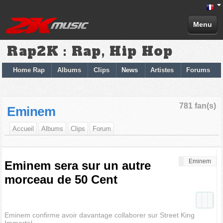
Menu
Rap2K : Rap, Hip Hop
Home Rap
Albums
Clips
News
Artistes
Forums
781 fan(s)
Eminem
Accueil
Albums
Clips
Forum
Eminem
Eminem sera sur un autre
morceau de 50 Cent
Eminem confirme avoir davantage collaborer sur Street King