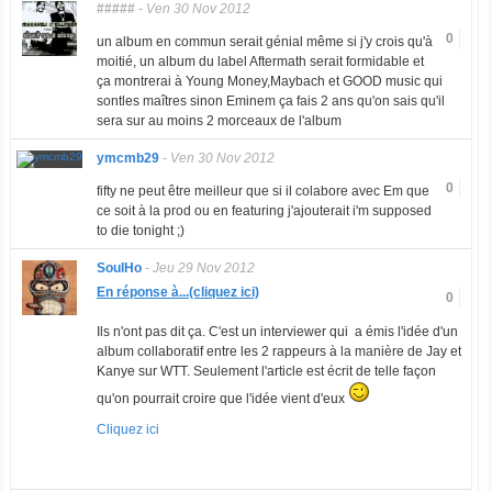
#####
-
Ven 30 Nov 2012
0
un album en commun serait génial même si j'y crois qu'à
moitié, un album du label Aftermath serait formidable et
ça montrerai à Young Money,Maybach et GOOD music qui
sontles maîtres sinon Eminem ça fais 2 ans qu'on sais qu'il
sera sur au moins 2 morceaux de l'album
ymcmb29
-
Ven 30 Nov 2012
0
fifty ne peut être meilleur que si il colabore avec Em que
ce soit à la prod ou en featuring j'ajouterait i'm supposed
to die tonight ;)
SoulHo
-
Jeu 29 Nov 2012
En réponse à...(cliquez ici)
0
Ils n'ont pas dit ça. C'est un interviewer qui a émis l'idée d'un
album collaboratif entre les 2 rappeurs à la manière de Jay et
Kanye sur WTT. Seulement l'article est écrit de telle façon
qu'on pourrait croire que l'idée vient d'eux
Cliquez ici