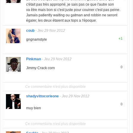
c'était pas très approprié, je sais pas ce que l'autre son
va être mais bon si c'est juste pour couiner c'est pas peine.
Jamais patiently waiting ou gatman and robbin ne seront
égaler, les deux étaient aux tops a l'époque.
coub
-
Jeu 29 Nov 2012
+1
gngnamstyle
Pinkman
-
Jeu 29 Nov 2012
0
Jimmy Crack corn
Ce commentaire n'est plus disponible
shadyvittocorleone
-
Jeu 29 Nov 2012
0
muy bien
Ce commentaire n'est plus disponible