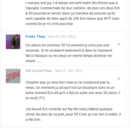
c est pas vrai jay z & kanye ont sorti watch the throne pas à
l'apogée commerciale de leur carrière, de plus ces deux Em
& 50 pourrait se lancer dans ça manière de prouver qu'ils
sont capable de faire qqch de 100 fois mieux que WTT mais
comme toi je n'y crois pas trop
Funky Thug
-
Sam 01 Dec 2012
0
Un album en commun 50 Vs eminem jy crois pas une
seconde. Si ils voulaient reelement le faire ils l'auraient
fait à l'epoque ou les deux en meme temps dominer les
charts.........
Old School Flow
-
Sam 01 Dec 2012
0
J'espère que ça sera bon mais je ne comprend pas la
news. Un moment ça dit qu'il est sur plusieurs sons et un
autre moment Em dit qu'il a fait un autre son avec 50 (donc 2
en tout) (??)
J'ai trouvé Em correcte sur My life mais j'attend quelque
chose de plus de sa part, pour 50 Cent, je n'ai rien à redire, il
a été bon.