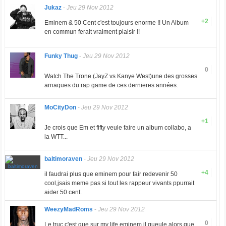
Jukaz
-
Jeu 29 Nov 2012
+2
Eminem & 50 Cent c'est toujours enorme !! Un Album
en commun ferait vraiment plaisir !!
Funky Thug
-
Jeu 29 Nov 2012
0
Watch The Trone (JayZ vs Kanye West)une des grosses
arnaques du rap game de ces dernieres années.
MoCityDon
-
Jeu 29 Nov 2012
+1
Je crois que Em et fifty veule faire un album collabo, a
la WTT...
baltimoraven
-
Jeu 29 Nov 2012
+4
il faudrai plus que eminem pour fair redevenir 50
cool,jsais meme pas si tout les rappeur vivants ppurrait
aider 50 cent.
WeezyMadRoms
-
Jeu 29 Nov 2012
0
Le truc c'est que sur my life eminem il gueule alors que