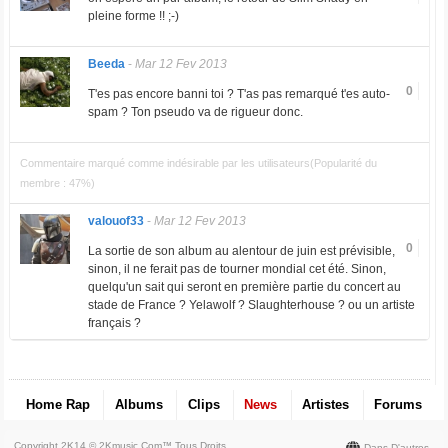
pleine forme !! ;-)
Beeda
-
Mar 12 Fev 2013
0
T'es pas encore banni toi ? T'as pas remarqué t'es auto-
spam ? Ton pseudo va de rigueur donc.
Commentaire marqué comme indésirable par les utilisateurs(Popularité du
membre : 47%)
valouof33
-
Mar 12 Fev 2013
0
La sortie de son album au alentour de juin est prévisible,
sinon, il ne ferait pas de tourner mondial cet été. Sinon,
quelqu'un sait qui seront en première partie du concert au
stade de France ? Yelawolf ? Slaughterhouse ? ou un artiste
français ?
Home Rap
Albums
Clips
News
Artistes
Forums
Copyright 2K14 © 2Kmusic.com™
Tous Droits
Dans D'autres