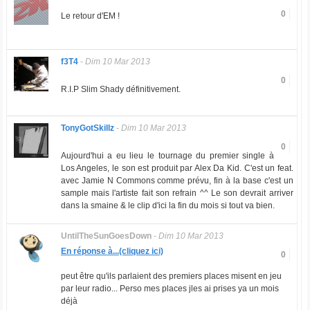
0
Le retour d'EM !
f3T4
-
Dim 10 Mar 2013
0
R.I.P Slim Shady définitivement.
TonyGotSkillz
-
Dim 10 Mar 2013
0
Aujourd'hui a eu lieu le tournage du premier single à
Los Angeles, le son est produit par Alex Da Kid. C'est un feat.
avec Jamie N Commons comme prévu, fin à la base c'est un
sample mais l'artiste fait son refrain ^^ Le son devrait arriver
dans la smaine & le clip d'ici la fin du mois si tout va bien.
UntilTheSunGoesDown
-
Dim 10 Mar 2013
En réponse à...(cliquez ici)
0
peut être qu'ils parlaient des premiers places misent en jeu
par leur radio... Perso mes places jles ai prises ya un mois
déjà