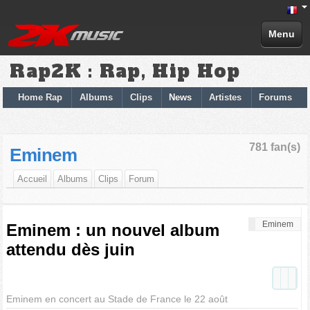
Menu
Rap2K : Rap, Hip Hop
Home Rap
Albums
Clips
News
Artistes
Forums
781 fan(s)
Eminem
Accueil
Albums
Clips
Forum
Eminem
Eminem : un nouvel album
attendu dès juin
Eminem en concert au Stade de France le 22 août