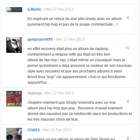
iLMattic
-
Mer 27 Fev 2013
0
En espérant un retour du vrai slim shady avec un album
purement hip-hop et pas de la soupe commerciale... !
gangstashit95
-
Mer 13 Fev 2013
+1
en effet recovery était plus un album de rap/pop,
contrairement a relapse refill qui était un très bon
album de hip hop / rap, c'était même un classique! mais je
pense qu'eminem a déjà annoncé la couleur de son nouveau
style avec recovery et que ses prochains albums à venir
feront tous "pop" car apparemment, c'est ce qui fonctionne
aujourd'hui...
bigdogg
-
Mer 13 Fev 2013
0
J'espère vraiment que Shady reviendra avec un vrai
album plus hip hop que pop...Recovery m'avait vraiment
donné des nausées par sa médiocrité dans les productions et
les très mauvais choix de feat...
Chill24
-
Mar 12 Fev 2013
0
on espère un pur album, le retour de Slim Shady en