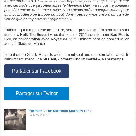
d’Eminem en 2013. Il travaille dessus depuis un certain temps. On peut dire
avec certitude que ça sortira après le Memorial Day, mais nous ne sommes
pas sûrs encore de la date exacte. Nous avons arrêté quelques dates pour
qu’il se produise en Europe en août, donc nous sommes encore en train de
voir ce que nous pouvons programmer. »
L’album, qui n’a pas encore de titre, sera le premier qu’Eminem aura sorti
depuis «
Hell: The Sequel »
, qu’il a sorti en 2011 sous le nom
Bad Meets
Evil,
en collaboration avec
Royce da 5’9’’
. Eminem sera en concert le 22
août au Stade de France.
Le patron de Shady Records a également souligné que son label va sortir
l’album tant attendu de
50 Cent
, «
Street King Immortal
», au printemps.
Partager sur Facebook
Partager sur Twitter
Eminem - The Marshall Mathers LP 2
04 Nov 2013