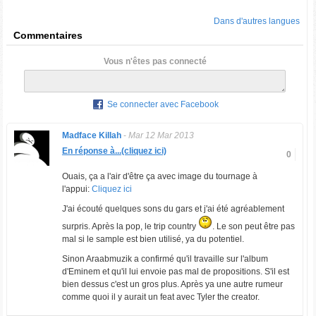
Dans d'autres langues
Commentaires
Vous n'êtes pas connecté
Se connecter avec Facebook
Madface Killah
-
Mar 12 Mar 2013
En réponse à...(cliquez ici)
0
Ouais, ça a l'air d'être ça avec image du tournage à
l'appui:
Cliquez ici
J'ai écouté quelques sons du gars et j'ai été agréablement
surpris. Après la pop, le trip country
. Le son peut être pas
mal si le sample est bien utilisé, ya du potentiel.
Sinon Araabmuzik a confirmé qu'il travaille sur l'album
d'Eminem et qu'il lui envoie pas mal de propositions. S'il est
bien dessus c'est un gros plus. Après ya une autre rumeur
comme quoi il y aurait un feat avec Tyler the creator.