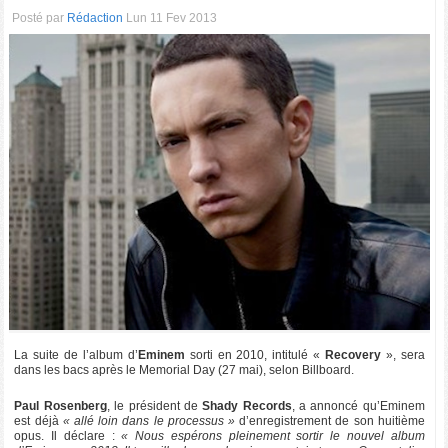
Posté par
Rédaction
Lun 11 Fev 2013
La suite de l’album d’
Eminem
sorti en 2010, intitulé «
Recovery
», sera
dans les bacs après le Memorial Day (27 mai), selon Billboard.
Paul Rosenberg
, le président de
Shady Records
, a annoncé qu’Eminem
est déjà
« allé loin dans le processus »
d’enregistrement de son huitième
opus. Il déclare :
« Nous espérons pleinement sortir le nouvel album