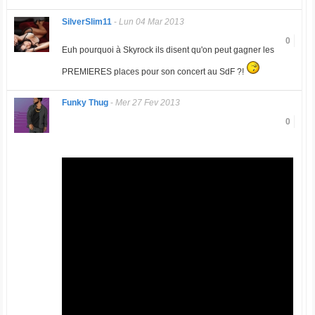
SilverSlim11
-
Lun 04 Mar 2013
0
Euh pourquoi à Skyrock ils disent qu'on peut gagner les
PREMIERES places pour son concert au SdF ?!
Funky Thug
-
Mer 27 Fev 2013
0