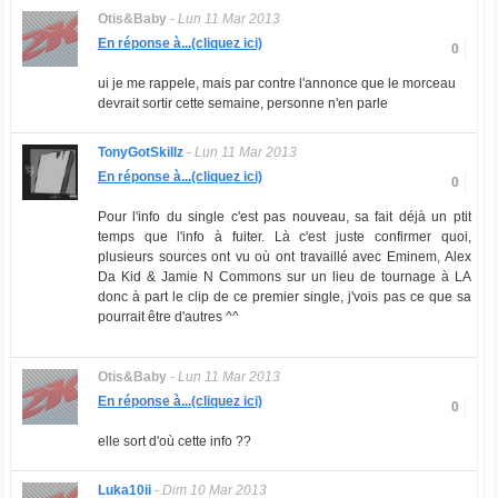
Otis&Baby
-
Lun 11 Mar 2013
En réponse à...(cliquez ici)
0
ui je me rappele, mais par contre l'annonce que le morceau
devrait sortir cette semaine, personne n'en parle
TonyGotSkillz
-
Lun 11 Mar 2013
En réponse à...(cliquez ici)
0
Pour l'info du single c'est pas nouveau, sa fait déjà un ptit
temps que l'info à fuiter. Là c'est juste confirmer quoi,
plusieurs sources ont vu où ont travaillé avec Eminem, Alex
Da Kid & Jamie N Commons sur un lieu de tournage à LA
donc à part le clip de ce premier single, j'vois pas ce que sa
pourrait être d'autres ^^
Otis&Baby
-
Lun 11 Mar 2013
En réponse à...(cliquez ici)
0
elle sort d'où cette info ??
Luka10ii
-
Dim 10 Mar 2013